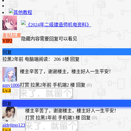
发帖狂魔
隐藏内容需要回复可以看见
VIP2
回复
拉黑
2年前
电脑端
阅读： 206
1楼
回复
楼主辛苦了，谢谢楼主，楼主好人一生平安！
打赏
拉黑
2年前
手机端
2 楼
回复
(0)
gmy1006
Lv.4
回复
​楼主辛苦了，谢谢楼主，楼主好人一生平安！
打赏
拉黑
1年前
手机端
3 楼
回复
(0)
aidejimo123
Lv.4