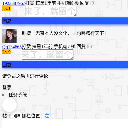
打赏
拉黑
1年前
手机端
6 楼
回复
(0)
1923387967
Lv.1
回复
卧槽！无奈本人没文化，一句卧槽行天下！
打赏
拉黑
1年前
手机端
7 楼
回复
(0)
Qq134665
Lv.9
回复
请登录之后再进行评论
登录
任务系统
帖子间隔
侧栏位置：
左