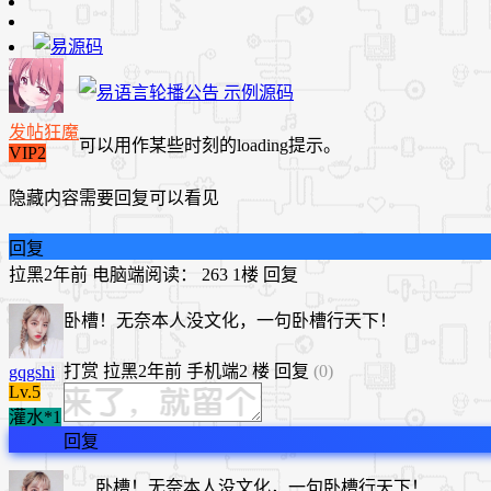
发帖狂魔
可以用作某些时刻的loading提示。
VIP2
隐藏内容需要回复可以看见
回复
拉黑
2年前
电脑端
阅读： 263
1楼
回复
卧槽！无奈本人没文化，一句卧槽行天下！
打赏
拉黑
2年前
手机端
2 楼
回复
(0)
gqgshi
Lv.5
灌水*1
回复
卧槽！无奈本人没文化，一句卧槽行天下！