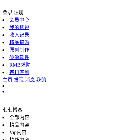
登录
注册
会员中心
我的钱包
收入记录
精品资源
原创制作
破解软件
RMB求助
每日签到
主页
发现
消息
我的
七七博客
全部内容
精品内容
Vip内容
精华内容