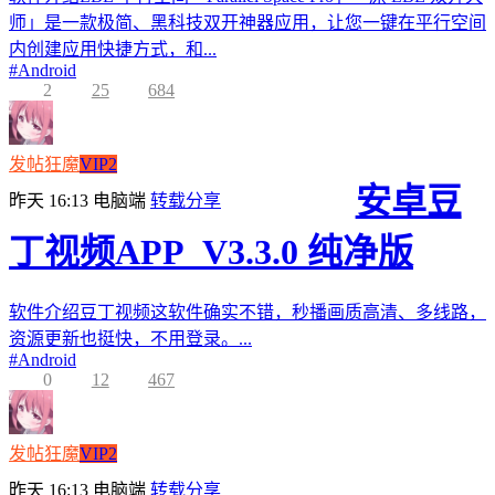
师」是一款极简、黑科技双开神器应用，让您一键在平行空间
内创建应用快捷方式，和...
#
Android
2
25
684
发帖狂魔
VIP2
安卓豆
昨天 16:13
电脑端
转载分享
丁视频APP_V3.3.0 纯净版
软件介绍豆丁视频这软件确实不错，秒播画质高清、多线路，
资源更新也挺快，不用登录。...
#
Android
0
12
467
发帖狂魔
VIP2
昨天 16:13
电脑端
转载分享