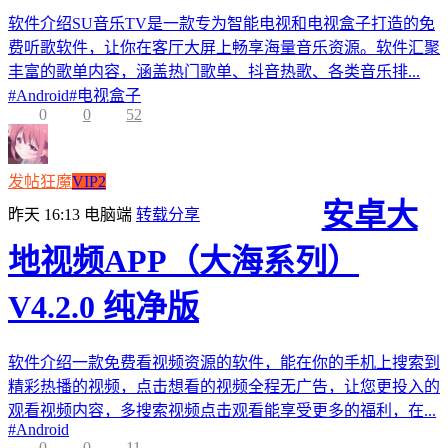
软件介绍SU音乐TV是一款专为智能电视和电视盒子打造的免
费听歌软件，让你在客厅大屏上畅享海量音乐资源。软件汇聚
丰富的歌单内容，涵盖热门歌单、抖音热歌、各类音乐排...
#
Android
#
电视盒子
0
0
52
发帖狂魔
VIP2
安卓大
昨天 16:13
电脑端
转载分享
地视频APP（大海系列）
V4.2.0 纯净版
软件介绍一款免费看视频资源的软件，能在你的手机上搜索到
精彩热播的视频，点击想看的视频全程无广告，让您更投入的
观看视频内容，多搜索视频点击观看能享受更多的福利，在...
#
Android
0
0
11