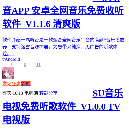
音APP 安卓全网音乐免费收听
软件_V1.1.6 清爽版
软件介绍一隅听音是一款聚合全网音乐平台的高颜*音乐播放
器，支持洛雪音源扩展，为您带来纯净、无广告的听歌体
验。...
#
Android
0
0
11
发帖狂魔
VIP2
SU音乐
昨天 16:13
电脑端
转载分享
电视免费听歌软件_V1.0.0 TV
电视版