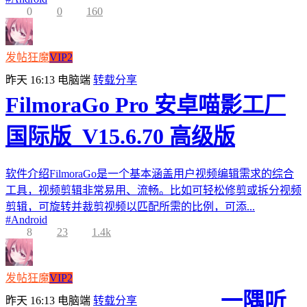
0
0
160
发帖狂魔
VIP2
昨天 16:13
电脑端
转载分享
FilmoraGo Pro 安卓喵影工厂
国际版_V15.6.70 高级版
软件介绍FilmoraGo是一个基本涵盖用户视频编辑需求的综合
工具，视频剪辑非常易用、流畅。比如可轻松修剪或拆分视频
剪辑，可旋转并裁剪视频以匹配所需的比例，可添...
#
Android
8
23
1.4k
发帖狂魔
VIP2
一隅听
昨天 16:13
电脑端
转载分享