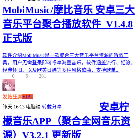
MobiMusic/摩比音乐 安卓三大
音乐平台聚合播放软件_V1.4.8
正式版
软件介绍MobiMusic是一款聚合三大音乐平台资源的听歌工
具，用户无需登录即可畅享海量音乐，软件涵盖流行、摇滚、
经典怀旧、以及欧美日韩等多种风格歌曲，支持歌单...
0
5
281
发帖狂魔
VIP2
安卓柠
昨天 16:13
电脑端
转载分享
檬音乐APP（聚合全网音乐资
源）V3.2.1 更新版