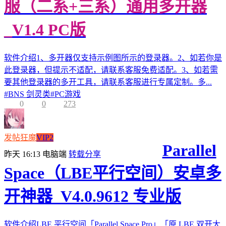
服（二系+三系）通用多开器
_V1.4 PC版
软件介绍1、多开器仅支持示例图所示的登录器。2、如若你是
此登录器，但提示不适配，请联系客服免费适配。3、如若需
要其他登录器的多开工具，请联系客服进行专属定制。多...
#
BNS 剑灵类
#
PC游戏
0
0
273
发帖狂魔
VIP2
Parallel
昨天 16:13
电脑端
转载分享
Space（LBE平行空间）安卓多
开神器_V4.0.9612 专业版
软件介绍LBE 平行空间「Parallel Space Pro」「原 LBE 双开大