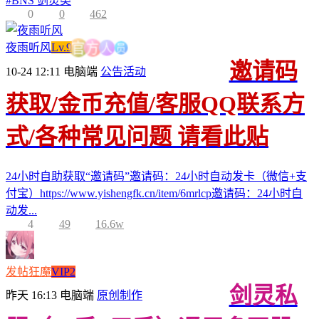
#
BNS 剑灵类
0
0
462
员
人
夜雨听风
Lv.9
方
官
邀请码
10-24 12:11
电脑端
公告活动
获取/金币充值/客服QQ联系方
式/各种常见问题 请看此贴
24小时自助获取“邀请码”邀请码：24小时自动发卡（微信+支
付宝）https://www.yishengfk.cn/item/6mrlcp邀请码：24小时自
动发...
4
49
16.6w
发帖狂魔
VIP2
剑灵私
昨天 16:13
电脑端
原创制作