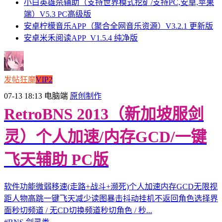
小白英雄杀辅助（支持世界模式挖矿/支持PC,安卓,苹果
端）V5.3 PC高级版
安卓柠檬音乐APP（聚合全网音乐资源）V3.2.1 更新版
安卓米禾阅读APP_V1.5.4 纯净版
发帖狂魔
VIP2
07-13 18:13
电脑端
原创制作
RetroBNS 2013（新加坡服剑
灵）个人加速/内存GCD/一键
飞天辅助 PC版
软件功能微弱移速(走路+战斗+濒死)个人加速内存GCD无限视
距人物高跳一键飞天减少读图暴击抖动挂机不返回角色选择界
面秒切频道 / 无CD切换频道秒切角色 / 秒...