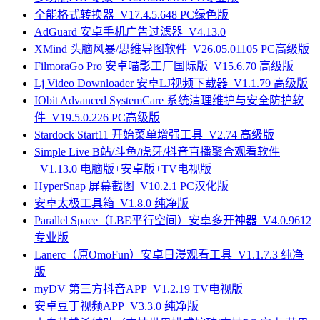
全能格式转换器_V17.4.5.648 PC绿色版
AdGuard 安卓手机广告过滤器_V4.13.0
XMind 头脑风暴/思维导图软件_V26.05.01105 PC高级版
FilmoraGo Pro 安卓喵影工厂国际版_V15.6.70 高级版
Lj Video Downloader 安卓LJ视频下载器_V1.1.79 高级版
IObit Advanced SystemCare 系统清理维护与安全防护软
件_V19.5.0.226 PC高级版
Stardock Start11 开始菜单增强工具_V2.74 高级版
Simple Live B站/斗鱼/虎牙/抖音直播聚合观看软件
_V1.13.0 电脑版+安卓版+TV电视版
HyperSnap 屏幕截图_V10.2.1 PC汉化版
安卓太极工具箱_V1.8.0 纯净版
Parallel Space（LBE平行空间）安卓多开神器_V4.0.9612
专业版
Lanerc（原OmoFun）安卓日漫观看工具_V1.1.7.3 纯净
版
myDV 第三方抖音APP_V1.2.19 TV电视版
安卓豆丁视频APP_V3.3.0 纯净版