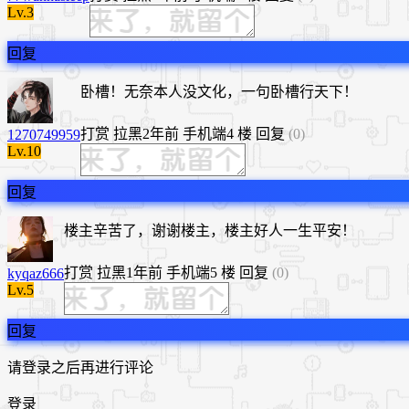
Lv.3
回复
卧槽！无奈本人没文化，一句卧槽行天下！
打赏
拉黑
2年前
手机端
4 楼
回复
(0)
1270749959
Lv.10
回复
楼主辛苦了，谢谢楼主，楼主好人一生平安！
打赏
拉黑
1年前
手机端
5 楼
回复
(0)
kyqaz666
Lv.5
回复
请登录之后再进行评论
登录