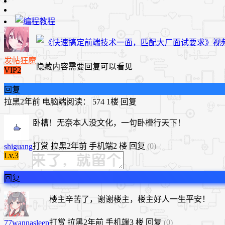
发帖狂魔
隐藏内容需要回复可以看见
VIP2
回复
拉黑
2年前
电脑端
阅读： 574
1楼
回复
卧槽！无奈本人没文化，一句卧槽行天下！
打赏
拉黑
2年前
手机端
2 楼
回复
(0)
shiguang
Lv.3
回复
楼主辛苦了，谢谢楼主，楼主好人一生平安！
打赏
拉黑
2年前
手机端
3 楼
回复
(0)
77wannasleep