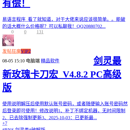
有偿！
易语言程序 看了就知道，对于大佬来说应该很简单。。能破
的话大概什么价格呢？可以私聊我！QQ20880702...
0
0
131
发帖狂魔
VIP2
剑灵最
08-05 15:10
电脑端
精品软件
新玫瑰卡刀宏_V4.8.2 PC高级
版
使用说明解压后使用默认账号密码，或者随便输入账号密码然
后登录即可使用！修改说明1、补丁不绑定机器，无时间限制
2、已去除强制更新3、2025-10-03：已更新最...
+7
#
BNS 剑灵类
#
破解版