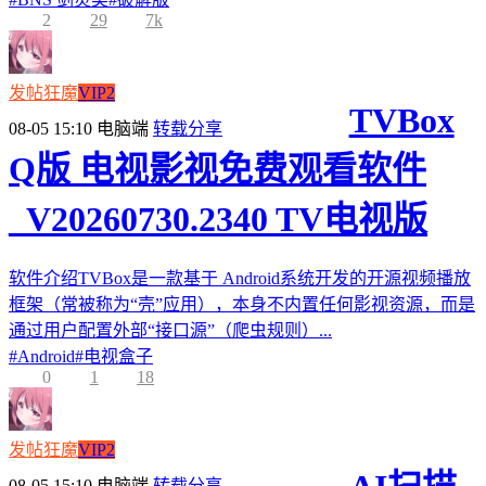
2
29
7k
发帖狂魔
VIP2
TVBox
08-05 15:10
电脑端
转载分享
Q版 电视影视免费观看软件
_V20260730.2340 TV电视版
软件介绍TVBox是一款基于 Android系统开发的开源视频播放
框架（常被称为“壳”应用），本身不内置任何影视资源，而是
通过用户配置外部“接口源”（爬虫规则）...
#
Android
#
电视盒子
0
1
18
发帖狂魔
VIP2
08-05 15:10
电脑端
转载分享