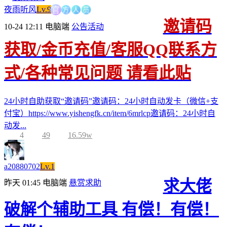
方
人
官
员
夜雨听风
Lv.9
邀请码
10-24 12:11
电脑端
公告活动
获取/金币充值/客服QQ联系方
式/各种常见问题 请看此贴
24小时自助获取“邀请码”邀请码：24小时自动发卡（微信+支
付宝）https://www.yishengfk.cn/item/6mrlcp邀请码：24小时自
动发...
4
49
16.59w
a20880702
Lv.1
求大佬
昨天 01:45
电脑端
悬赏求助
破解个辅助工具 有偿！有偿！