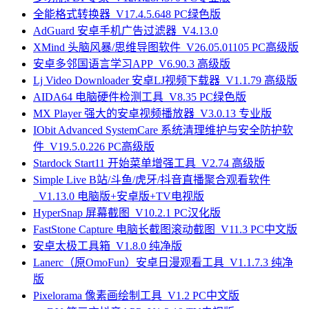
全能格式转换器_V17.4.5.648 PC绿色版
AdGuard 安卓手机广告过滤器_V4.13.0
XMind 头脑风暴/思维导图软件_V26.05.01105 PC高级版
安卓多邻国语言学习APP_V6.90.3 高级版
Lj Video Downloader 安卓LJ视频下载器_V1.1.79 高级版
AIDA64 电脑硬件检测工具_V8.35 PC绿色版
MX Player 强大的安卓视频播放器_V3.0.13 专业版
IObit Advanced SystemCare 系统清理维护与安全防护软
件_V19.5.0.226 PC高级版
Stardock Start11 开始菜单增强工具_V2.74 高级版
Simple Live B站/斗鱼/虎牙/抖音直播聚合观看软件
_V1.13.0 电脑版+安卓版+TV电视版
HyperSnap 屏幕截图_V10.2.1 PC汉化版
FastStone Capture 电脑长截图滚动截图_V11.3 PC中文版
安卓太极工具箱_V1.8.0 纯净版
Lanerc（原OmoFun）安卓日漫观看工具_V1.1.7.3 纯净
版
Pixelorama 像素画绘制工具_V1.2 PC中文版