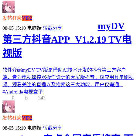
发帖狂魔
VIP2
myDV
08-05 15:10
电脑端
转载分享
第三方抖音APP_V1.2.19 TV电
视版
软件介绍myDV TV版是借助AI技术开发的抖音第三方客户
端，专为电视遥控器操作设计的大屏版抖音。该应用具备刷视
频、观看关注的直播以及搜索这三大功能，用户仅需通...
#
Android
#
电视盒子
0
6
542
发帖狂魔
VIP2
08-05 15:10
电脑端
转载分享