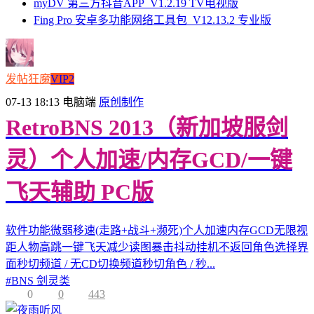
myDV 第三方抖音APP_V1.2.19 TV电视版
Fing Pro 安卓多功能网络工具包_V12.13.2 专业版
发帖狂魔
VIP2
07-13 18:13
电脑端
原创制作
RetroBNS 2013（新加坡服剑
灵）个人加速/内存GCD/一键
飞天辅助 PC版
软件功能微弱移速(走路+战斗+濒死)个人加速内存GCD无限视
距人物高跳一键飞天减少读图暴击抖动挂机不返回角色选择界
面秒切频道 / 无CD切换频道秒切角色 / 秒...
#
BNS 剑灵类
0
0
443