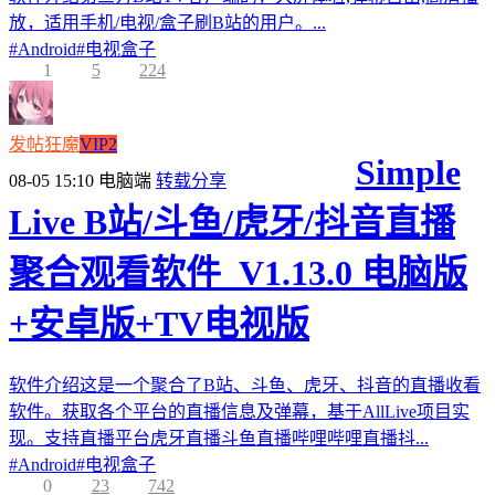
放，适用手机/电视/盒子刷B站的用户。...
#
Android
#
电视盒子
1
5
224
发帖狂魔
VIP2
Simple
08-05 15:10
电脑端
转载分享
Live B站/斗鱼/虎牙/抖音直播
聚合观看软件_V1.13.0 电脑版
+安卓版+TV电视版
软件介绍这是一个聚合了B站、斗鱼、虎牙、抖音的直播收看
软件。获取各个平台的直播信息及弹幕，基于AllLive项目实
现。支持直播平台虎牙直播斗鱼直播哔哩哔哩直播抖...
#
Android
#
电视盒子
0
23
742