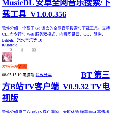
MusicDL 安卓全网音乐搜索/下
载工具_V1.0.0.356
软件介绍一个基于 Go 语言的全网音乐搜索与下载工具。支持
CLI 命令行与 Web 服务双模式，内置网易云、QQ、酷狗、
Bilibili、汽水音乐等 10+ ...
#
Android
0
4
60
发帖狂魔
VIP2
BT 第三
08-05 15:10
电脑端
转载分享
方B站TV客户端_V0.9.32 TV电
视版
软件介绍第三方B站TV客户端的，大屏体验,弹幕自由,高清播