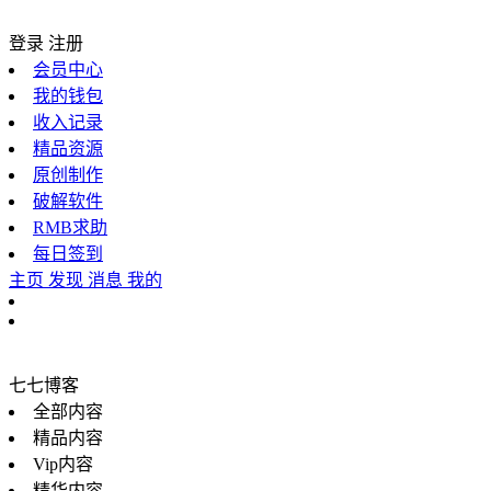
登录
注册
会员中心
我的钱包
收入记录
精品资源
原创制作
破解软件
RMB求助
每日签到
主页
发现
消息
我的
七七博客
全部内容
精品内容
Vip内容
精华内容