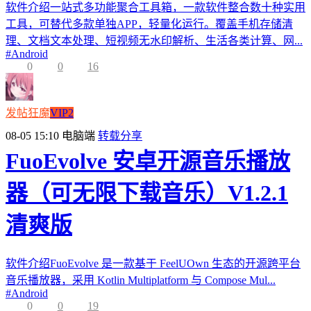
软件介绍一站式多功能聚合工具箱，一款软件整合数十种实用
工具，可替代多款单独APP，轻量化运行。覆盖手机存储清
理、文档文本处理、短视频无水印解析、生活各类计算、网...
#
Android
0
0
16
发帖狂魔
VIP2
08-05 15:10
电脑端
转载分享
FuoEvolve 安卓开源音乐播放
器（可无限下载音乐）V1.2.1
清爽版
软件介绍FuoEvolve 是一款基于 FeelUOwn 生态的开源跨平台
音乐播放器，采用 Kotlin Multiplatform 与 Compose Mul...
#
Android
0
0
19