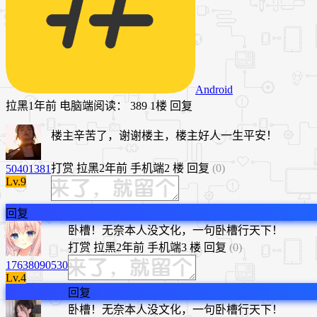
Android
拉黑
1年前
电脑端
阅读： 389
1楼
回复
楼主辛苦了，谢谢楼主，楼主好人一生平安！
打赏
拉黑
2年前
手机端
2 楼
回复
(0)
50401381
Lv.9
回复
卧槽！无奈本人没文化，一句卧槽行天下！
打赏
拉黑
2年前
手机端
3 楼
回复
(0)
17638090530
Lv.4
回复
卧槽！无奈本人没文化，一句卧槽行天下！