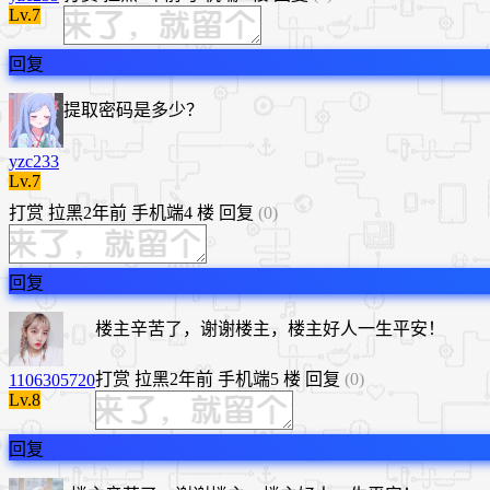
Lv.7
回复
提取密码是多少？
yzc233
Lv.7
打赏
拉黑
2年前
手机端
4 楼
回复
(0)
回复
楼主辛苦了，谢谢楼主，楼主好人一生平安！
打赏
拉黑
2年前
手机端
5 楼
回复
(0)
1106305720
Lv.8
回复