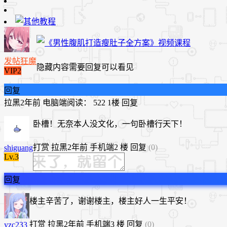
发帖狂魔
隐藏内容需要回复可以看见
VIP2
回复
拉黑
2年前
电脑端
阅读： 522
1楼
回复
卧槽！无奈本人没文化，一句卧槽行天下！
打赏
拉黑
2年前
手机端
2 楼
回复
(0)
shiguang
Lv.3
回复
楼主辛苦了，谢谢楼主，楼主好人一生平安！
打赏
拉黑
2年前
手机端
3 楼
回复
(0)
yzc233