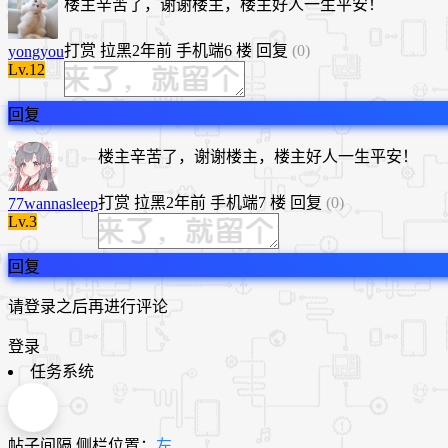
楼主辛苦了，谢谢楼主，楼主好人一生平安！
打赏
拉黑
2年前
手机端
6 楼
回复
(0)
yongyou
Lv.12
回复
楼主辛苦了，谢谢楼主，楼主好人一生平安！
打赏
拉黑
2年前
手机端
7 楼
回复
(0)
77wannasleep
Lv.3
回复
请登录之后再进行评论
登录
任务系统
帖子间隔
侧栏位置：
左