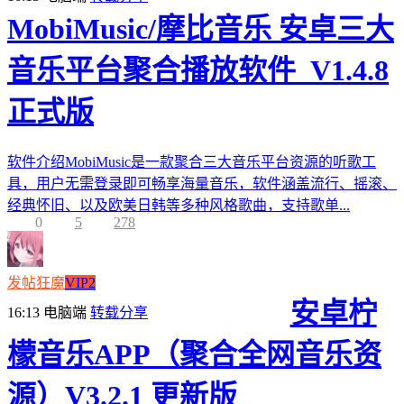
MobiMusic/摩比音乐 安卓三大
音乐平台聚合播放软件_V1.4.8
正式版
软件介绍MobiMusic是一款聚合三大音乐平台资源的听歌工
具，用户无需登录即可畅享海量音乐，软件涵盖流行、摇滚、
经典怀旧、以及欧美日韩等多种风格歌曲，支持歌单...
0
5
278
发帖狂魔
VIP2
安卓柠
16:13
电脑端
转载分享
檬音乐APP（聚合全网音乐资
源）V3.2.1 更新版