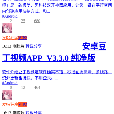
师」是一款极简、黑科技双开神器应用，让您一键在平行空间
内创建应用快捷方式，和...
#
Android
2
25
680
发帖狂魔
VIP2
安卓豆
16:13
电脑端
转载分享
丁视频APP_V3.3.0 纯净版
软件介绍豆丁视频这软件确实不错，秒播画质高清、多线路，
资源更新也挺快，不用登录。...
#
Android
0
12
464
发帖狂魔
VIP2
16:13
电脑端
转载分享