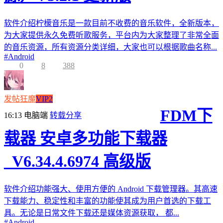
软件介绍柠檬音乐是一款目前不收费的音乐软件，全新版本，
为大家提供永久免费听歌服务，平台内为大家整理了非常全面
的音乐资源，所有资源分类详细，大家也可以根据歌曲名称...
#
Android
0
8
388
发帖狂魔
VIP2
FDM下
16:13
电脑端
转载分享
载器 安卓多功能下载器
_V6.34.4.6974 高级版
软件介绍功能强大、使用方便的 Android 下载管理器。其高速
下载能力、稳定性和丰富的功能使其成为用户首选的下载工
具。无论是日常文件下载还是媒体资源获取， 都...
#
Android