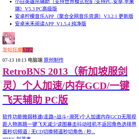
小白英雄杀辅助（支持世界模式挖矿/支持PC,安卓,苹果
端）V5.3 PC高级版
安卓柠檬音乐APP（聚合全网音乐资源）V3.2.1 更新版
安卓米禾阅读APP_V1.5.4 纯净版
发帖狂魔
VIP2
07-13 18:13
电脑端
原创制作
RetroBNS 2013（新加坡服剑
灵）个人加速/内存GCD/一键
飞天辅助 PC版
软件功能微弱移速(走路+战斗+濒死)个人加速内存GCD无限视
距人物高跳一键飞天减少读图暴击抖动挂机不返回角色选择界
面秒切频道 / 无CD切换频道秒切角色 / 秒...