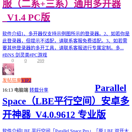
服（二系+三系）通用多开器
_V1.4 PC版
软件介绍1、多开器仅支持示例图所示的登录器。2、如若你是
此登录器，但提示不适配，请联系客服免费适配。3、如若需
要其他登录器的多开工具，请联系客服进行专属定制。多...
#
BNS 剑灵类
#
PC游戏
0
0
269
发帖狂魔
VIP2
Parallel
16:13
电脑端
转载分享
Space（LBE平行空间）安卓多
开神器_V4.0.9612 专业版
软件介绍LBE 平行空间「Parallel Space Pro」「原 LBE 双开大