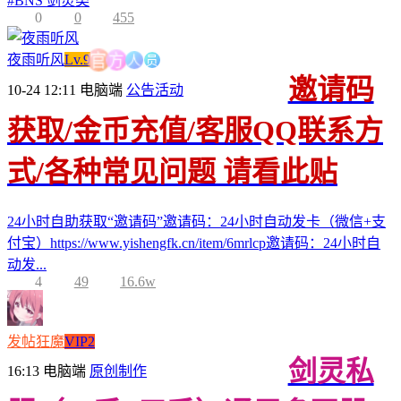
#
BNS 剑灵类
0
0
455
人
员
方
夜雨听风
Lv.9
官
邀请码
10-24 12:11
电脑端
公告活动
获取/金币充值/客服QQ联系方
式/各种常见问题 请看此贴
24小时自助获取“邀请码”邀请码：24小时自动发卡（微信+支
付宝）https://www.yishengfk.cn/item/6mrlcp邀请码：24小时自
动发...
4
49
16.6w
发帖狂魔
VIP2
剑灵私
16:13
电脑端
原创制作