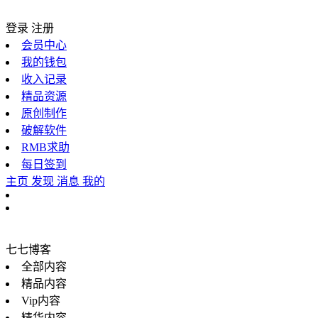
登录
注册
会员中心
我的钱包
收入记录
精品资源
原创制作
破解软件
RMB求助
每日签到
主页
发现
消息
我的
七七博客
全部内容
精品内容
Vip内容
精华内容