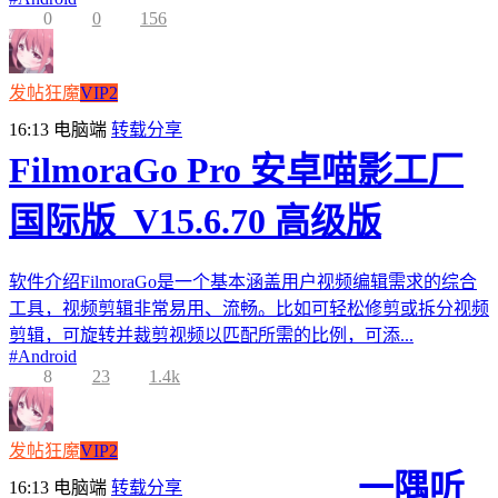
0
0
156
发帖狂魔
VIP2
16:13
电脑端
转载分享
FilmoraGo Pro 安卓喵影工厂
国际版_V15.6.70 高级版
软件介绍FilmoraGo是一个基本涵盖用户视频编辑需求的综合
工具，视频剪辑非常易用、流畅。比如可轻松修剪或拆分视频
剪辑，可旋转并裁剪视频以匹配所需的比例，可添...
#
Android
8
23
1.4k
发帖狂魔
VIP2
一隅听
16:13
电脑端
转载分享