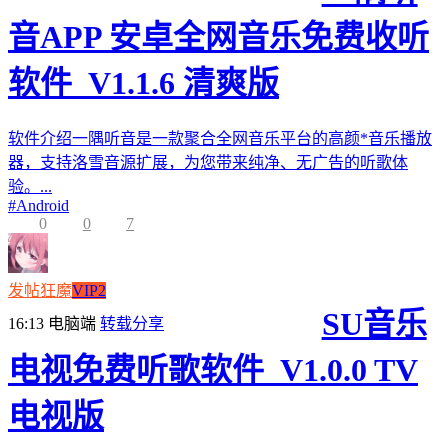
音APP 安卓全网音乐免费收听
软件_V1.1.6 清爽版
软件介绍一隅听音是一款聚合全网音乐平台的高颜*音乐播放
器，支持洛雪音源扩展，为您带来纯净、无广告的听歌体
验。...
#
Android
0
0
7
发帖狂魔
VIP2
SU音乐
16:13
电脑端
转载分享
电视免费听歌软件_V1.0.0 TV
电视版