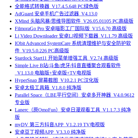
全能格式转换器_V17.4.5.648 PC绿色版
AdGuard 安卓手机广告过滤器_V4.13.0
XMind 头脑风暴/思维导图软件_V26.05.01105 PC高级版
FilmoraGo Pro 安卓喵影工厂国际版_V15.6.70 高级版
Lj Video Downloader 安卓LJ视频下载器_V1.1.79 高级版
IObit Advanced SystemCare 系统清理维护与安全防护软
件_V19.5.0.226 PC高级版
Stardock Start11 开始菜单增强工具_V2.74 高级版
Simple Live B站/斗鱼/虎牙/抖音直播聚合观看软件
_V1.13.0 电脑版+安卓版+TV电视版
HyperSnap 屏幕截图_V10.2.1 PC汉化版
安卓太极工具箱_V1.8.0 纯净版
Parallel Space（LBE平行空间）安卓多开神器_V4.0.9612
专业版
Lanerc（原OmoFun）安卓日漫观看工具_V1.1.7.3 纯净
版
myDV 第三方抖音APP_V1.2.19 TV电视版
安卓豆丁视频APP_V3.3.0 纯净版