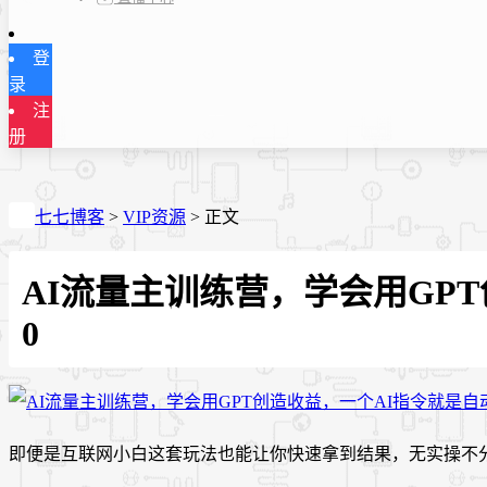
登
录
注
册
七七博客
>
VIP资源
>
正文
AI流量主训练营，学会用GP
0
即便是互联网小白这套玩法也能让你快速拿到结果，无实操不