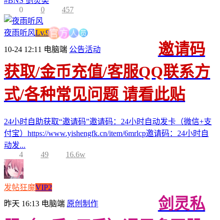
#
BNS 剑灵类
0
0
457
人
员
方
夜雨听风
Lv.9
官
邀请码
10-24 12:11
电脑端
公告活动
获取/金币充值/客服QQ联系方
式/各种常见问题 请看此贴
24小时自助获取“邀请码”邀请码：24小时自动发卡（微信+支
付宝）https://www.yishengfk.cn/item/6mrlcp邀请码：24小时自
动发...
4
49
16.6w
发帖狂魔
VIP2
剑灵私
昨天 16:13
电脑端
原创制作