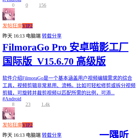
0
0
156
发帖狂魔
VIP2
昨天 16:13
电脑端
转载分享
FilmoraGo Pro 安卓喵影工厂
国际版_V15.6.70 高级版
软件介绍FilmoraGo是一个基本涵盖用户视频编辑需求的综合
工具，视频剪辑非常易用、流畅。比如可轻松修剪或拆分视频
剪辑，可旋转并裁剪视频以匹配所需的比例，可添...
#
Android
8
23
1.4k
发帖狂魔
VIP2
一隅听
昨天 16:13
电脑端
转载分享