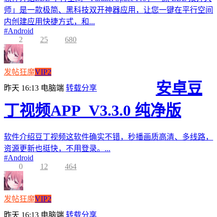
师」是一款极简、黑科技双开神器应用，让您一键在平行空间
内创建应用快捷方式，和...
#
Android
2
25
680
发帖狂魔
VIP2
安卓豆
昨天 16:13
电脑端
转载分享
丁视频APP_V3.3.0 纯净版
软件介绍豆丁视频这软件确实不错，秒播画质高清、多线路，
资源更新也挺快，不用登录。...
#
Android
0
12
464
发帖狂魔
VIP2
昨天 16:13
电脑端
转载分享