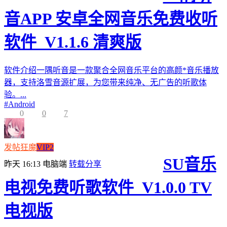
音APP 安卓全网音乐免费收听
软件_V1.1.6 清爽版
软件介绍一隅听音是一款聚合全网音乐平台的高颜*音乐播放
器，支持洛雪音源扩展，为您带来纯净、无广告的听歌体
验。...
#
Android
0
0
7
发帖狂魔
VIP2
SU音乐
昨天 16:13
电脑端
转载分享
电视免费听歌软件_V1.0.0 TV
电视版