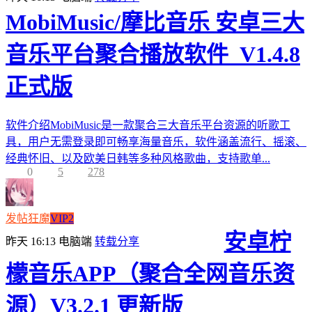
MobiMusic/摩比音乐 安卓三大
音乐平台聚合播放软件_V1.4.8
正式版
软件介绍MobiMusic是一款聚合三大音乐平台资源的听歌工
具，用户无需登录即可畅享海量音乐，软件涵盖流行、摇滚、
经典怀旧、以及欧美日韩等多种风格歌曲，支持歌单...
0
5
278
发帖狂魔
VIP2
安卓柠
昨天 16:13
电脑端
转载分享
檬音乐APP（聚合全网音乐资
源）V3.2.1 更新版