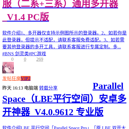
服（二系+三系）通用多开器
_V1.4 PC版
软件介绍1、多开器仅支持示例图所示的登录器。2、如若你是
此登录器，但提示不适配，请联系客服免费适配。3、如若需
要其他登录器的多开工具，请联系客服进行专属定制。多...
#
BNS 剑灵类
#
PC游戏
0
0
269
发帖狂魔
VIP2
Parallel
昨天 16:13
电脑端
转载分享
Space（LBE平行空间）安卓多
开神器_V4.0.9612 专业版
软件介绍LBE 平行空间「Parallel Space Pro」「原 LBE 双开大