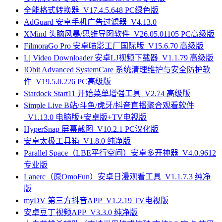
全能格式转换器_V17.4.5.648 PC绿色版
AdGuard 安卓手机广告过滤器_V4.13.0
XMind 头脑风暴/思维导图软件_V26.05.01105 PC高级版
FilmoraGo Pro 安卓喵影工厂国际版_V15.6.70 高级版
Lj Video Downloader 安卓LJ视频下载器_V1.1.79 高级版
IObit Advanced SystemCare 系统清理维护与安全防护软
件_V19.5.0.226 PC高级版
Stardock Start11 开始菜单增强工具_V2.74 高级版
Simple Live B站/斗鱼/虎牙/抖音直播聚合观看软件
_V1.13.0 电脑版+安卓版+TV电视版
HyperSnap 屏幕截图_V10.2.1 PC汉化版
安卓太极工具箱_V1.8.0 纯净版
Parallel Space（LBE平行空间）安卓多开神器_V4.0.9612
专业版
Lanerc（原OmoFun）安卓日漫观看工具_V1.1.7.3 纯净
版
myDV 第三方抖音APP_V1.2.19 TV电视版
安卓豆丁视频APP_V3.3.0 纯净版