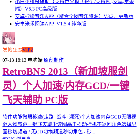
小白英雄杀辅助（支持世界模式挖矿/支持PC,安卓,苹果
端）V5.3 PC高级版
安卓柠檬音乐APP（聚合全网音乐资源）V3.2.1 更新版
安卓米禾阅读APP_V1.5.4 纯净版
发帖狂魔
VIP2
07-13 18:13
电脑端
原创制作
RetroBNS 2013（新加坡服剑
灵）个人加速/内存GCD/一键
飞天辅助 PC版
软件功能微弱移速(走路+战斗+濒死)个人加速内存GCD无限视
距人物高跳一键飞天减少读图暴击抖动挂机不返回角色选择界
面秒切频道 / 无CD切换频道秒切角色 / 秒...