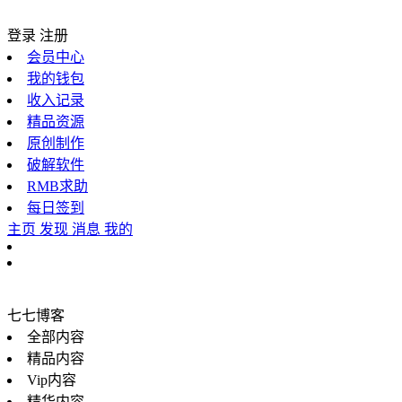
登录
注册
会员中心
我的钱包
收入记录
精品资源
原创制作
破解软件
RMB求助
每日签到
主页
发现
消息
我的
七七博客
全部内容
精品内容
Vip内容
精华内容