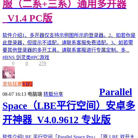
服（二系+三系）通用多开器
_V1.4 PC版
软件介绍1、多开器仅支持示例图所示的登录器。2、如若你是
此登录器，但提示不适配，请联系客服免费适配。3、如若需
要其他登录器的多开工具，请联系客服进行专属定制。多...
#
BNS 剑灵类
#
PC游戏
0
0
279
发帖狂魔
VIP2
Parallel
08-07 16:13
电脑端
转载分享
Space（LBE平行空间）安卓多
开神器_V4.0.9612 专业版
软件介绍LBE 平行空间「Parallel Space Pro」「原 LBE 双开大