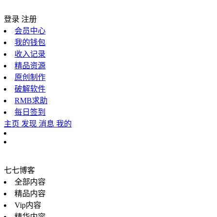
登录
注册
会员中心
我的钱包
收入记录
精品资源
原创制作
破解软件
RMB求助
每日签到
主页
发现
消息
我的
七七博客
全部内容
精品内容
Vip内容
精华内容