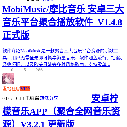
MobiMusic/摩比音乐 安卓三大
音乐平台聚合播放软件_V1.4.8
正式版
软件介绍MobiMusic是一款聚合三大音乐平台资源的听歌工
具，用户无需登录即可畅享海量音乐，软件涵盖流行、摇滚、
经典怀旧、以及欧美日韩等多种风格歌曲，支持歌单...
0
5
286
发帖狂魔
VIP2
安卓柠
08-07 16:13
电脑端
转载分享
檬音乐APP（聚合全网音乐资
源）V3.2.1 更新版