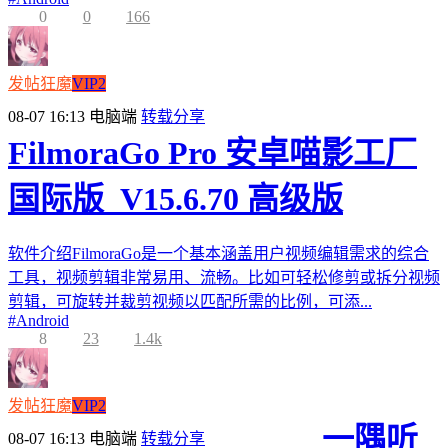
0
0
166
发帖狂魔
VIP2
08-07 16:13
电脑端
转载分享
FilmoraGo Pro 安卓喵影工厂
国际版_V15.6.70 高级版
软件介绍FilmoraGo是一个基本涵盖用户视频编辑需求的综合
工具，视频剪辑非常易用、流畅。比如可轻松修剪或拆分视频
剪辑，可旋转并裁剪视频以匹配所需的比例，可添...
#
Android
8
23
1.4k
发帖狂魔
VIP2
一隅听
08-07 16:13
电脑端
转载分享