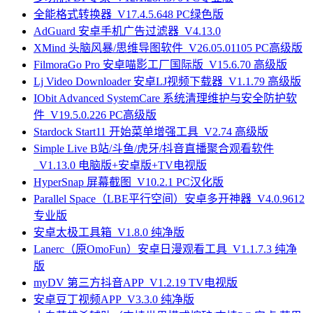
全能格式转换器_V17.4.5.648 PC绿色版
AdGuard 安卓手机广告过滤器_V4.13.0
XMind 头脑风暴/思维导图软件_V26.05.01105 PC高级版
FilmoraGo Pro 安卓喵影工厂国际版_V15.6.70 高级版
Lj Video Downloader 安卓LJ视频下载器_V1.1.79 高级版
IObit Advanced SystemCare 系统清理维护与安全防护软
件_V19.5.0.226 PC高级版
Stardock Start11 开始菜单增强工具_V2.74 高级版
Simple Live B站/斗鱼/虎牙/抖音直播聚合观看软件
_V1.13.0 电脑版+安卓版+TV电视版
HyperSnap 屏幕截图_V10.2.1 PC汉化版
Parallel Space（LBE平行空间）安卓多开神器_V4.0.9612
专业版
安卓太极工具箱_V1.8.0 纯净版
Lanerc（原OmoFun）安卓日漫观看工具_V1.1.7.3 纯净
版
myDV 第三方抖音APP_V1.2.19 TV电视版
安卓豆丁视频APP_V3.3.0 纯净版