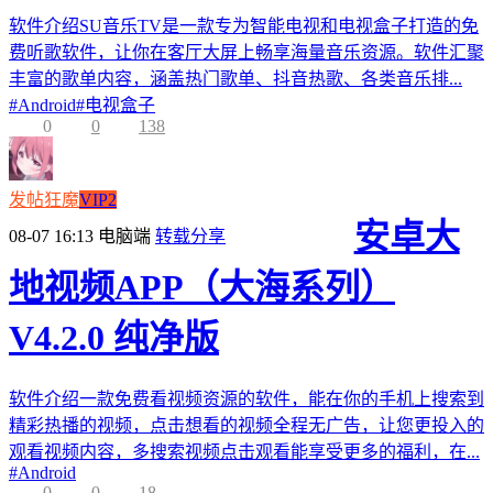
软件介绍SU音乐TV是一款专为智能电视和电视盒子打造的免
费听歌软件，让你在客厅大屏上畅享海量音乐资源。软件汇聚
丰富的歌单内容，涵盖热门歌单、抖音热歌、各类音乐排...
#
Android
#
电视盒子
0
0
138
发帖狂魔
VIP2
安卓大
08-07 16:13
电脑端
转载分享
地视频APP（大海系列）
V4.2.0 纯净版
软件介绍一款免费看视频资源的软件，能在你的手机上搜索到
精彩热播的视频，点击想看的视频全程无广告，让您更投入的
观看视频内容，多搜索视频点击观看能享受更多的福利，在...
#
Android
0
0
18