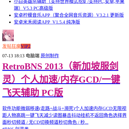
小白英雄杀辅助（支持世界模式挖矿/支持PC,安卓,苹果
端）V5.3 PC高级版
安卓柠檬音乐APP（聚合全网音乐资源）V3.2.1 更新版
安卓米禾阅读APP_V1.5.4 纯净版
发帖狂魔
VIP2
07-13 18:13
电脑端
原创制作
RetroBNS 2013（新加坡服剑
灵）个人加速/内存GCD/一键
飞天辅助 PC版
软件功能微弱移速(走路+战斗+濒死)个人加速内存GCD无限视
距人物高跳一键飞天减少读图暴击抖动挂机不返回角色选择界
面秒切频道 / 无CD切换频道秒切角色 / 秒...