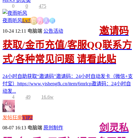
#
BNS 剑灵类
0
0
475
员
人
夜雨听风
Lv.9
方
官
邀请码
10-24 12:11
电脑端
公告活动
获取/金币充值/客服QQ联系方
式/各种常见问题 请看此贴
24小时自助获取“邀请码”邀请码：24小时自动发卡（微信+支
付宝）https://www.yishengfk.cn/item/6mrlcp邀请码：24小时自
动发...
4
49
16.6w
发帖狂魔
VIP2
剑灵私
08-07 16:13
电脑端
原创制作