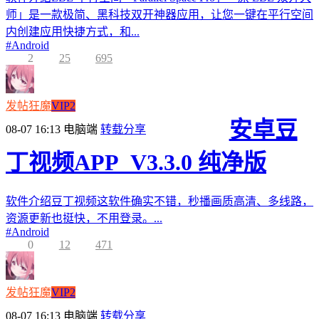
师」是一款极简、黑科技双开神器应用，让您一键在平行空间
内创建应用快捷方式，和...
#
Android
2
25
695
发帖狂魔
VIP2
安卓豆
08-07 16:13
电脑端
转载分享
丁视频APP_V3.3.0 纯净版
软件介绍豆丁视频这软件确实不错，秒播画质高清、多线路，
资源更新也挺快，不用登录。...
#
Android
0
12
471
发帖狂魔
VIP2
08-07 16:13
电脑端
转载分享