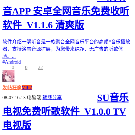
音APP 安卓全网音乐免费收听
软件_V1.1.6 清爽版
软件介绍一隅听音是一款聚合全网音乐平台的高颜*音乐播放
器，支持洛雪音源扩展，为您带来纯净、无广告的听歌体
验。...
#
Android
0
0
22
发帖狂魔
VIP2
SU音乐
08-07 16:13
电脑端
转载分享
电视免费听歌软件_V1.0.0 TV
电视版