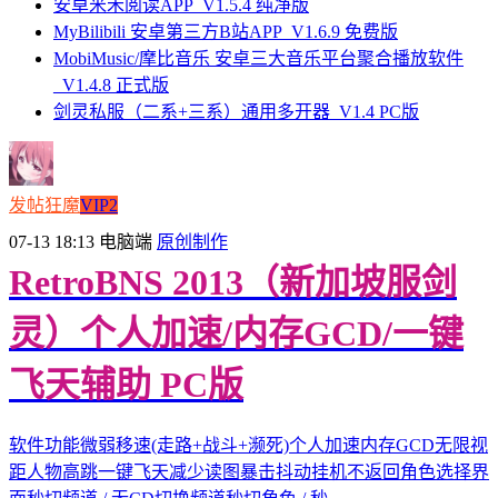
安卓米禾阅读APP_V1.5.4 纯净版
MyBilibili 安卓第三方B站APP_V1.6.9 免费版
MobiMusic/摩比音乐 安卓三大音乐平台聚合播放软件
_V1.4.8 正式版
剑灵私服（二系+三系）通用多开器_V1.4 PC版
发帖狂魔
VIP2
07-13 18:13
电脑端
原创制作
RetroBNS 2013（新加坡服剑
灵）个人加速/内存GCD/一键
飞天辅助 PC版
软件功能微弱移速(走路+战斗+濒死)个人加速内存GCD无限视
距人物高跳一键飞天减少读图暴击抖动挂机不返回角色选择界