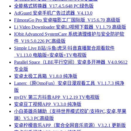
全能格式转换器_V17.4.5.648 PC绿色版
AdGuard 安卓手机广告过滤器_V4.13.0
FilmoraGo Pro 安卓喵影工厂国际版_V15.6.70 高级版
Lj Video Downloader 安卓LJ视频下载器_V1.1.79 高级版
IObit Advanced SystemCare 系统清理维护与安全防护软
件_V19.5.0.226 PC高级版
Simple Live B站/斗鱼/虎牙/抖音直播聚合观看软件
_V1.13.0 电脑版+安卓版+TV电视版
Parallel Space（LBE平行空间）安卓多开神器_V4.0.9612
专业版
安卓太极工具箱_V1.8.0 纯净版
Lanerc（原OmoFun）安卓日漫观看工具_V1.1.7.3 纯净
版
myDV 第三方抖音APP_V1.2.19 TV电视版
安卓豆丁视频APP_V3.3.0 纯净版
小白英雄杀辅助（支持世界模式挖矿/支持PC,安卓,苹果
端）V5.3 PC高级版
安卓柠檬音乐APP（聚合全网音乐资源）V3.2.1 更新版