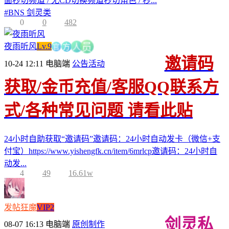
面秒切频道 / 无CD切换频道秒切角色 / 秒...
#
BNS 剑灵类
0
0
482
官
夜雨听风
Lv.9
方
人
员
邀请码
10-24 12:11
电脑端
公告活动
获取/金币充值/客服QQ联系方
式/各种常见问题 请看此贴
24小时自助获取“邀请码”邀请码：24小时自动发卡（微信+支
付宝）https://www.yishengfk.cn/item/6mrlcp邀请码：24小时自
动发...
4
49
16.61w
发帖狂魔
VIP2
剑灵私
08-07 16:13
电脑端
原创制作