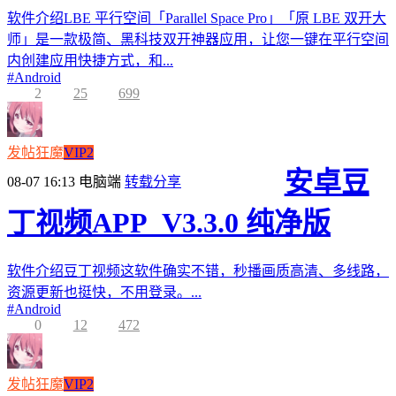
软件介绍LBE 平行空间「Parallel Space Pro」「原 LBE 双开大
师」是一款极简、黑科技双开神器应用，让您一键在平行空间
内创建应用快捷方式，和...
#
Android
2
25
699
发帖狂魔
VIP2
安卓豆
08-07 16:13
电脑端
转载分享
丁视频APP_V3.3.0 纯净版
软件介绍豆丁视频这软件确实不错，秒播画质高清、多线路，
资源更新也挺快，不用登录。...
#
Android
0
12
472
发帖狂魔
VIP2