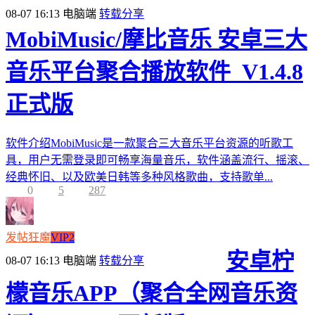
08-07 16:13
电脑端
转载分享
MobiMusic/摩比音乐 安卓三大
音乐平台聚合播放软件_V1.4.8
正式版
软件介绍MobiMusic是一款聚合三大音乐平台资源的听歌工
具，用户无需登录即可畅享海量音乐，软件涵盖流行、摇滚、
经典怀旧、以及欧美日韩等多种风格歌曲，支持歌单...
0
5
287
发帖狂魔
VIP2
安卓柠
08-07 16:13
电脑端
转载分享
檬音乐APP（聚合全网音乐资