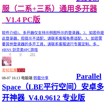
服（二系+三系）通用多开器
_V1.4 PC版
软件介绍1、多开器仅支持示例图所示的登录器。2、如若你是
此登录器，但提示不适配，请联系客服免费适配。3、如若需
要其他登录器的多开工具，请联系客服进行专属定制。多...
#
BNS 剑灵类
#
PC游戏
0
0
281
发帖狂魔
VIP2
Parallel
08-07 16:13
电脑端
转载分享
Space（LBE平行空间）安卓多
开神器_V4.0.9612 专业版