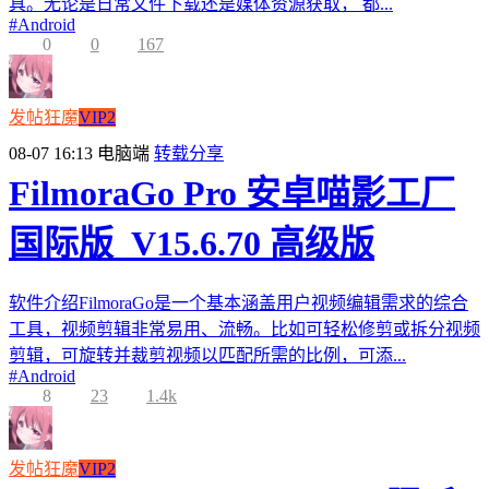
具。无论是日常文件下载还是媒体资源获取， 都...
#
Android
0
0
167
发帖狂魔
VIP2
08-07 16:13
电脑端
转载分享
FilmoraGo Pro 安卓喵影工厂
国际版_V15.6.70 高级版
软件介绍FilmoraGo是一个基本涵盖用户视频编辑需求的综合
工具，视频剪辑非常易用、流畅。比如可轻松修剪或拆分视频
剪辑，可旋转并裁剪视频以匹配所需的比例，可添...
#
Android
8
23
1.4k
发帖狂魔
VIP2