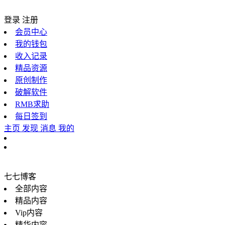
登录
注册
会员中心
我的钱包
收入记录
精品资源
原创制作
破解软件
RMB求助
每日签到
主页
发现
消息
我的
七七博客
全部内容
精品内容
Vip内容
精华内容