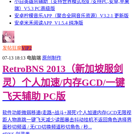
小白英雄杀辅助（支持世界模式挖矿/支持PC,安卓,苹果
端）V5.3 PC高级版
安卓柠檬音乐APP（聚合全网音乐资源）V3.2.1 更新版
安卓米禾阅读APP_V1.5.4 纯净版
发帖狂魔
VIP2
07-13 18:13
电脑端
原创制作
RetroBNS 2013（新加坡服剑
灵）个人加速/内存GCD/一键
飞天辅助 PC版
软件功能微弱移速(走路+战斗+濒死)个人加速内存GCD无限视
距人物高跳一键飞天减少读图暴击抖动挂机不返回角色选择界
面秒切频道 / 无CD切换频道秒切角色 / 秒...