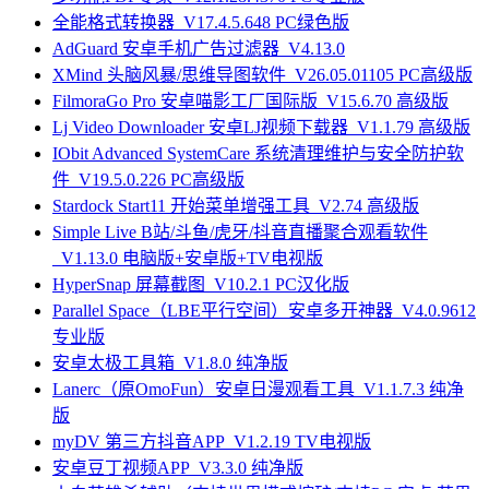
全能格式转换器_V17.4.5.648 PC绿色版
AdGuard 安卓手机广告过滤器_V4.13.0
XMind 头脑风暴/思维导图软件_V26.05.01105 PC高级版
FilmoraGo Pro 安卓喵影工厂国际版_V15.6.70 高级版
Lj Video Downloader 安卓LJ视频下载器_V1.1.79 高级版
IObit Advanced SystemCare 系统清理维护与安全防护软
件_V19.5.0.226 PC高级版
Stardock Start11 开始菜单增强工具_V2.74 高级版
Simple Live B站/斗鱼/虎牙/抖音直播聚合观看软件
_V1.13.0 电脑版+安卓版+TV电视版
HyperSnap 屏幕截图_V10.2.1 PC汉化版
Parallel Space（LBE平行空间）安卓多开神器_V4.0.9612
专业版
安卓太极工具箱_V1.8.0 纯净版
Lanerc（原OmoFun）安卓日漫观看工具_V1.1.7.3 纯净
版
myDV 第三方抖音APP_V1.2.19 TV电视版
安卓豆丁视频APP_V3.3.0 纯净版