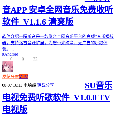
音APP 安卓全网音乐免费收听
软件_V1.1.6 清爽版
软件介绍一隅听音是一款聚合全网音乐平台的高颜*音乐播放
器，支持洛雪音源扩展，为您带来纯净、无广告的听歌体
验。...
#
Android
0
0
22
发帖狂魔
VIP2
SU音乐
08-07 16:13
电脑端
转载分享
电视免费听歌软件_V1.0.0 TV
电视版