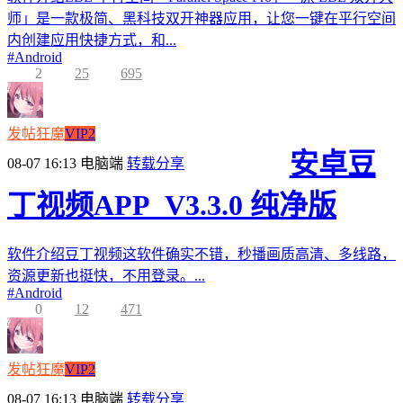
师」是一款极简、黑科技双开神器应用，让您一键在平行空间
内创建应用快捷方式，和...
#
Android
2
25
695
发帖狂魔
VIP2
安卓豆
08-07 16:13
电脑端
转载分享
丁视频APP_V3.3.0 纯净版
软件介绍豆丁视频这软件确实不错，秒播画质高清、多线路，
资源更新也挺快，不用登录。...
#
Android
0
12
471
发帖狂魔
VIP2
08-07 16:13
电脑端
转载分享