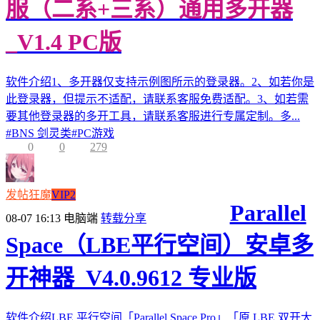
服（二系+三系）通用多开器
_V1.4 PC版
软件介绍1、多开器仅支持示例图所示的登录器。2、如若你是
此登录器，但提示不适配，请联系客服免费适配。3、如若需
要其他登录器的多开工具，请联系客服进行专属定制。多...
#
BNS 剑灵类
#
PC游戏
0
0
279
发帖狂魔
VIP2
Parallel
08-07 16:13
电脑端
转载分享
Space（LBE平行空间）安卓多
开神器_V4.0.9612 专业版
软件介绍LBE 平行空间「Parallel Space Pro」「原 LBE 双开大