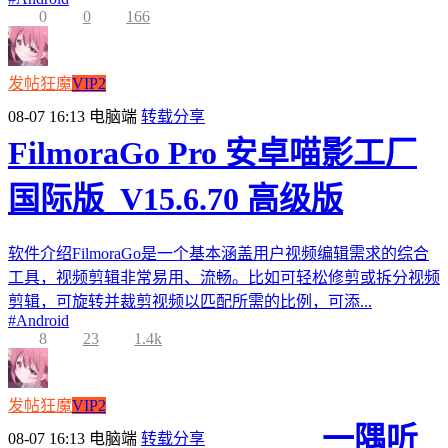
0
0
166
发帖狂魔
VIP2
08-07 16:13
电脑端
转载分享
FilmoraGo Pro 安卓喵影工厂
国际版_V15.6.70 高级版
软件介绍FilmoraGo是一个基本涵盖用户视频编辑需求的综合
工具，视频剪辑非常易用、流畅。比如可轻松修剪或拆分视频
剪辑，可旋转并裁剪视频以匹配所需的比例，可添...
#
Android
8
23
1.4k
发帖狂魔
VIP2
一隅听
08-07 16:13
电脑端
转载分享