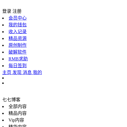
登录
注册
会员中心
我的钱包
收入记录
精品资源
原创制作
破解软件
RMB求助
每日签到
主页
发现
消息
我的
七七博客
全部内容
精品内容
Vip内容
精华内容