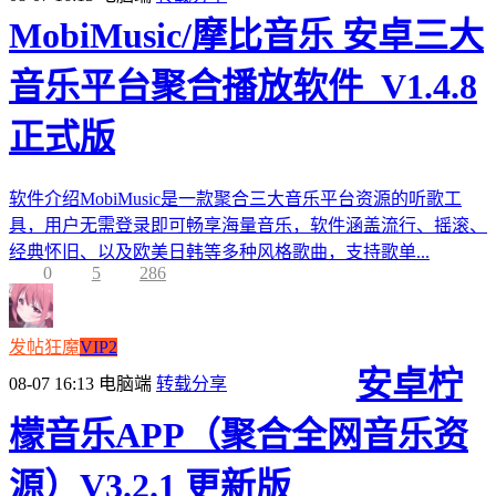
MobiMusic/摩比音乐 安卓三大
音乐平台聚合播放软件_V1.4.8
正式版
软件介绍MobiMusic是一款聚合三大音乐平台资源的听歌工
具，用户无需登录即可畅享海量音乐，软件涵盖流行、摇滚、
经典怀旧、以及欧美日韩等多种风格歌曲，支持歌单...
0
5
286
发帖狂魔
VIP2
安卓柠
08-07 16:13
电脑端
转载分享
檬音乐APP（聚合全网音乐资
源）V3.2.1 更新版