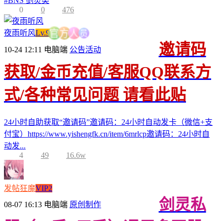
#
BNS 剑灵类
0
0
476
员
夜雨听风
Lv.9
人
方
官
邀请码
10-24 12:11
电脑端
公告活动
获取/金币充值/客服QQ联系方
式/各种常见问题 请看此贴
24小时自助获取“邀请码”邀请码：24小时自动发卡（微信+支
付宝）https://www.yishengfk.cn/item/6mrlcp邀请码：24小时自
动发...
4
49
16.6w
发帖狂魔
VIP2
剑灵私
08-07 16:13
电脑端
原创制作