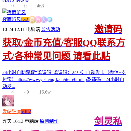
#
BNS 剑灵类
0
0
468
员
人
夜雨听风
Lv.9
方
官
邀请码
10-24 12:11
电脑端
公告活动
获取/金币充值/客服QQ联系方
式/各种常见问题 请看此贴
24小时自助获取“邀请码”邀请码：24小时自动发卡（微信+支
付宝）https://www.yishengfk.cn/item/6mrlcp邀请码：24小时自
动发...
4
49
16.6w
发帖狂魔
VIP2
剑灵私
昨天 16:13
电脑端
原创制作