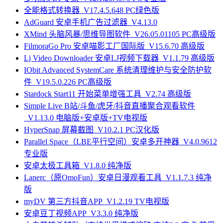
全能格式转换器_V17.4.5.648 PC绿色版
AdGuard 安卓手机广告过滤器_V4.13.0
XMind 头脑风暴/思维导图软件_V26.05.01105 PC高级版
FilmoraGo Pro 安卓喵影工厂国际版_V15.6.70 高级版
Lj Video Downloader 安卓LJ视频下载器_V1.1.79 高级版
IObit Advanced SystemCare 系统清理维护与安全防护软
件_V19.5.0.226 PC高级版
Stardock Start11 开始菜单增强工具_V2.74 高级版
Simple Live B站/斗鱼/虎牙/抖音直播聚合观看软件
_V1.13.0 电脑版+安卓版+TV电视版
HyperSnap 屏幕截图_V10.2.1 PC汉化版
Parallel Space（LBE平行空间）安卓多开神器_V4.0.9612
专业版
安卓太极工具箱_V1.8.0 纯净版
Lanerc（原OmoFun）安卓日漫观看工具_V1.1.7.3 纯净
版
myDV 第三方抖音APP_V1.2.19 TV电视版
安卓豆丁视频APP_V3.3.0 纯净版