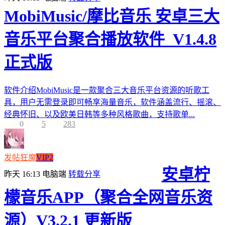
MobiMusic/摩比音乐 安卓三大
音乐平台聚合播放软件_V1.4.8
正式版
软件介绍MobiMusic是一款聚合三大音乐平台资源的听歌工
具，用户无需登录即可畅享海量音乐，软件涵盖流行、摇滚、
经典怀旧、以及欧美日韩等多种风格歌曲，支持歌单...
0
5
283
发帖狂魔
VIP2
安卓柠
昨天 16:13
电脑端
转载分享
檬音乐APP（聚合全网音乐资
源）V3.2.1 更新版