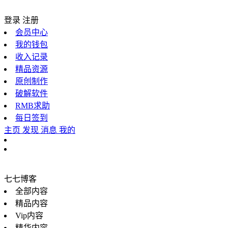
登录
注册
会员中心
我的钱包
收入记录
精品资源
原创制作
破解软件
RMB求助
每日签到
主页
发现
消息
我的
七七博客
全部内容
精品内容
Vip内容
精华内容