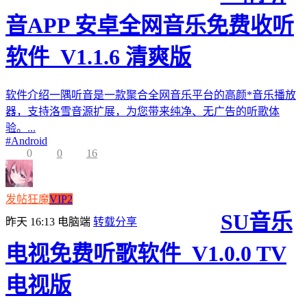
音APP 安卓全网音乐免费收听
软件_V1.1.6 清爽版
软件介绍一隅听音是一款聚合全网音乐平台的高颜*音乐播放
器，支持洛雪音源扩展，为您带来纯净、无广告的听歌体
验。...
#
Android
0
0
16
发帖狂魔
VIP2
SU音乐
昨天 16:13
电脑端
转载分享
电视免费听歌软件_V1.0.0 TV
电视版