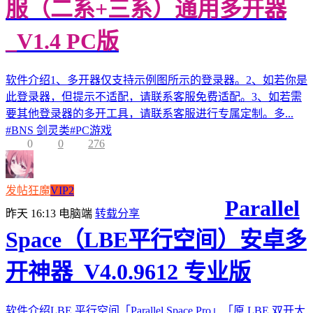
服（二系+三系）通用多开器
_V1.4 PC版
软件介绍1、多开器仅支持示例图所示的登录器。2、如若你是
此登录器，但提示不适配，请联系客服免费适配。3、如若需
要其他登录器的多开工具，请联系客服进行专属定制。多...
#
BNS 剑灵类
#
PC游戏
0
0
276
发帖狂魔
VIP2
Parallel
昨天 16:13
电脑端
转载分享
Space（LBE平行空间）安卓多
开神器_V4.0.9612 专业版
软件介绍LBE 平行空间「Parallel Space Pro」「原 LBE 双开大