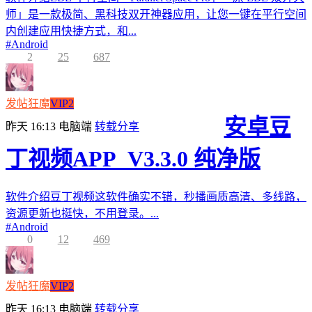
师」是一款极简、黑科技双开神器应用，让您一键在平行空间
内创建应用快捷方式，和...
#
Android
2
25
687
发帖狂魔
VIP2
安卓豆
昨天 16:13
电脑端
转载分享
丁视频APP_V3.3.0 纯净版
软件介绍豆丁视频这软件确实不错，秒播画质高清、多线路，
资源更新也挺快，不用登录。...
#
Android
0
12
469
发帖狂魔
VIP2
昨天 16:13
电脑端
转载分享