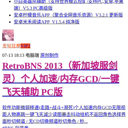
小白英雄杀辅助（支持世界模式挖矿/支持PC,安卓,苹果
端）V5.3 PC高级版
安卓柠檬音乐APP（聚合全网音乐资源）V3.2.1 更新版
安卓米禾阅读APP_V1.5.4 纯净版
发帖狂魔
VIP2
07-13 18:13
电脑端
原创制作
RetroBNS 2013（新加坡服剑
灵）个人加速/内存GCD/一键
飞天辅助 PC版
软件功能微弱移速(走路+战斗+濒死)个人加速内存GCD无限视
距人物高跳一键飞天减少读图暴击抖动挂机不返回角色选择界
面秒切频道 / 无CD切换频道秒切角色 / 秒...