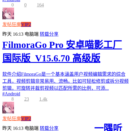
0
0
164
发帖狂魔
VIP2
昨天 16:13
电脑端
转载分享
FilmoraGo Pro 安卓喵影工厂
国际版_V15.6.70 高级版
软件介绍FilmoraGo是一个基本涵盖用户视频编辑需求的综合
工具，视频剪辑非常易用、流畅。比如可轻松修剪或拆分视频
剪辑，可旋转并裁剪视频以匹配所需的比例，可添...
#
Android
8
23
1.4k
发帖狂魔
VIP2
一隅听
昨天 16:13
电脑端
转载分享