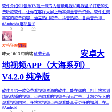
软件介绍SU音乐TV是一款专为智能电视和电视盒子打造的免
费听歌软件，让你在客厅大屏上畅享海量音乐资源。软件汇聚
丰富的歌单内容，涵盖热门歌单、抖音热歌、各类音乐排...
#
Android
#
电视盒子
0
0
90
发帖狂魔
VIP2
安卓大
昨天 16:13
电脑端
转载分享
地视频APP（大海系列）
V4.2.0 纯净版
软件介绍一款免费看视频资源的软件，能在你的手机上搜索到
精彩热播的视频，点击想看的视频全程无广告，让您更投入的
观看视频内容，多搜索视频点击观看能享受更多的福利，在...
#
Android
0
0
17