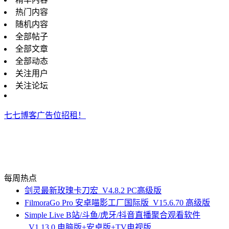
热门内容
随机内容
全部帖子
全部文章
全部动态
关注用户
关注论坛
七七博客广告位招租！
每周热点
剑灵最新玫瑰卡刀宏_V4.8.2 PC高级版
FilmoraGo Pro 安卓喵影工厂国际版_V15.6.70 高级版
Simple Live B站/斗鱼/虎牙/抖音直播聚合观看软件
_V1.13.0 电脑版+安卓版+TV电视版