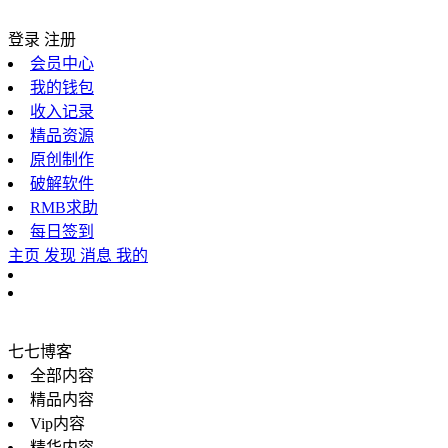
登录
注册
会员中心
我的钱包
收入记录
精品资源
原创制作
破解软件
RMB求助
每日签到
主页
发现
消息
我的
七七博客
全部内容
精品内容
Vip内容
精华内容