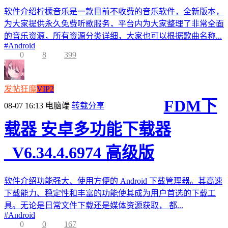
软件介绍柠檬音乐是一款目前不收费的音乐软件，全新版本，
为大家提供永久免费听歌服务，平台内为大家整理了非常全面
的音乐资源，所有资源分类详细，大家也可以根据歌曲名称...
#
Android
0
8
399
发帖狂魔
VIP2
FDM下
08-07 16:13
电脑端
转载分享
载器 安卓多功能下载器
_V6.34.4.6974 高级版
软件介绍功能强大、使用方便的 Android 下载管理器。其高速
下载能力、稳定性和丰富的功能使其成为用户首选的下载工
具。无论是日常文件下载还是媒体资源获取， 都...
#
Android
0
0
167