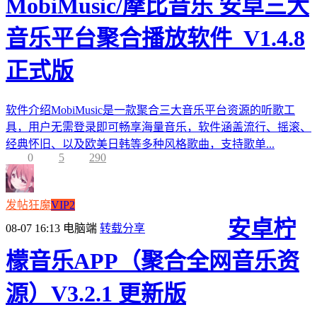
MobiMusic/摩比音乐 安卓三大
音乐平台聚合播放软件_V1.4.8
正式版
软件介绍MobiMusic是一款聚合三大音乐平台资源的听歌工
具，用户无需登录即可畅享海量音乐，软件涵盖流行、摇滚、
经典怀旧、以及欧美日韩等多种风格歌曲，支持歌单...
0
5
290
发帖狂魔
VIP2
安卓柠
08-07 16:13
电脑端
转载分享
檬音乐APP（聚合全网音乐资
源）V3.2.1 更新版