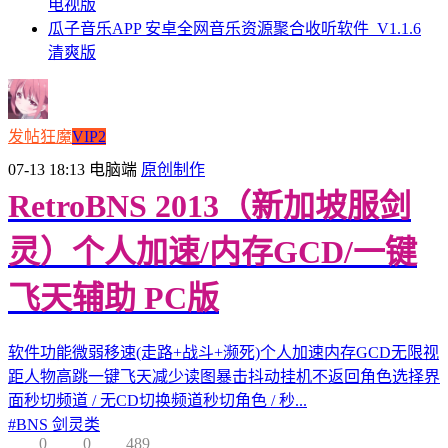
电视版
瓜子音乐APP 安卓全网音乐资源聚合收听软件_V1.1.6
清爽版
发帖狂魔
VIP2
07-13 18:13
电脑端
原创制作
RetroBNS 2013（新加坡服剑
灵）个人加速/内存GCD/一键
飞天辅助 PC版
软件功能微弱移速(走路+战斗+濒死)个人加速内存GCD无限视
距人物高跳一键飞天减少读图暴击抖动挂机不返回角色选择界
面秒切频道 / 无CD切换频道秒切角色 / 秒...
#
BNS 剑灵类
0
0
489