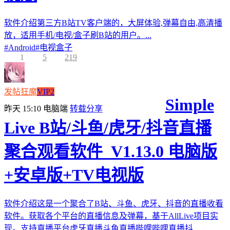
软件介绍第三方B站TV客户端的，大屏体验,弹幕自由,高清播
放，适用手机/电视/盒子刷B站的用户。...
#
Android
#
电视盒子
1
5
219
发帖狂魔
VIP2
Simple
昨天 15:10
电脑端
转载分享
Live B站/斗鱼/虎牙/抖音直播
聚合观看软件_V1.13.0 电脑版
+安卓版+TV电视版
软件介绍这是一个聚合了B站、斗鱼、虎牙、抖音的直播收看
软件。获取各个平台的直播信息及弹幕，基于AllLive项目实
现。支持直播平台虎牙直播斗鱼直播哔哩哔哩直播抖...