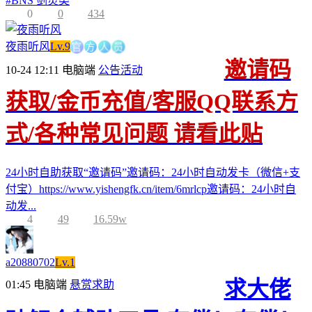
#
BNS 剑灵类
0
0
434
方
官
人
员
夜雨听风
Lv.9
邀请码
10-24 12:11
电脑端
公告活动
获取/金币充值/客服QQ联系方
式/各种常见问题 请看此贴
24小时自助获取“邀请码”邀请码：24小时自动发卡（微信+支
付宝）https://www.yishengfk.cn/item/6mrlcp邀请码：24小时自
动发...
4
49
16.59w
a20880702
Lv.1
求大佬
01:45
电脑端
悬赏求助