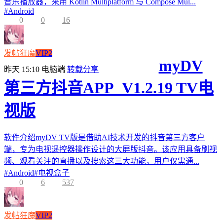
音乐播放器，采用 Kotlin Multiplatform 与 Compose Mul...
#
Android
0
0
16
发帖狂魔
VIP2
myDV
昨天 15:10
电脑端
转载分享
第三方抖音APP_V1.2.19 TV电
视版
软件介绍myDV TV版是借助AI技术开发的抖音第三方客户
端，专为电视遥控器操作设计的大屏版抖音。该应用具备刷视
频、观看关注的直播以及搜索这三大功能，用户仅需通...
#
Android
#
电视盒子
0
6
537
发帖狂魔
VIP2