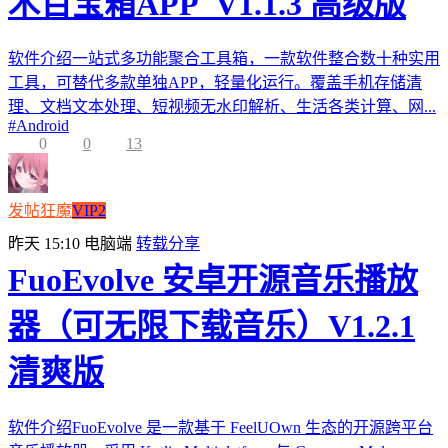
木百宝箱APP_V1.1.3 高级版
软件介绍一站式多功能聚合工具箱，一款软件整合数十种实用
工具，可替代多款单独APP，轻量化运行。覆盖手机存储清
理、文档文本处理、短视频无水印解析、生活各类计算、网...
#
Android
0
0
13
发帖狂魔
VIP2
昨天 15:10
电脑端
转载分享
FuoEvolve 安卓开源音乐播放
器（可无限下载音乐）V1.2.1
清爽版
软件介绍FuoEvolve 是一款基于 FeelUOwn 生态的开源跨平台