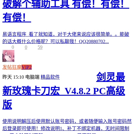
破解个辅助工具 有偿！有偿！
有偿！
易语言程序 看了就知道，对于大佬来说应该很简单。。能破
的话大概什么价格呢？可以私聊我！QQ20880702...
0
0
59
发帖狂魔
VIP2
剑灵最
昨天 15:10
电脑端
精品软件
新玫瑰卡刀宏_V4.8.2 PC高级
版
使用说明解压后使用默认账号密码，或者随便输入账号密码然
后登录即可使用！修改说明1、补丁不绑定机器，无时间限制