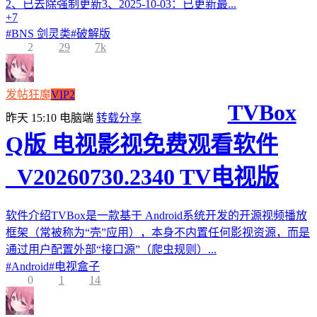
2、已去除强制更新3、2025-10-03：已更新最...
+7
#
BNS 剑灵类
#
破解版
2
29
7k
发帖狂魔
VIP2
TVBox
昨天 15:10
电脑端
转载分享
Q版 电视影视免费观看软件
_V20260730.2340 TV电视版
软件介绍TVBox是一款基于 Android系统开发的开源视频播放
框架（常被称为“壳”应用），本身不内置任何影视资源，而是
通过用户配置外部“接口源”（爬虫规则）...
#
Android
#
电视盒子
0
1
14