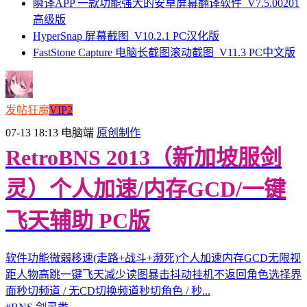
瞬译APP 一款功能强大的安卓屏幕翻译软件_V7.5.00201
高级版
HyperSnap 屏幕截图_V10.2.1 PC汉化版
FastStone Capture 电脑长截图滚动截图_V11.3 PC中文版
发帖狂魔
VIP2
07-13 18:13
电脑端
原创制作
RetroBNS 2013（新加坡服剑
灵）个人加速/内存GCD/一键
飞天辅助 PC版
软件功能微弱移速(走路+战斗+濒死)个人加速内存GCD无限视
距人物高跳一键飞天减少读图暴击抖动挂机不返回角色选择界
面秒切频道 / 无CD切换频道秒切角色 / 秒...