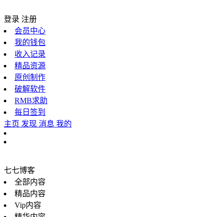
登录
注册
会员中心
我的钱包
收入记录
精品资源
原创制作
破解软件
RMB求助
每日签到
主页
发现
消息
我的
七七博客
全部内容
精品内容
Vip内容
精华内容