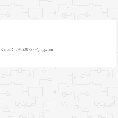
915297289@qq.com