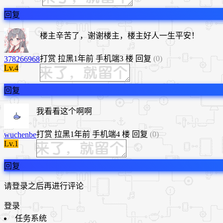
回复
楼主辛苦了，谢谢楼主，楼主好人一生平安！
打赏
拉黑
1年前
手机端
3 楼
回复
(0)
378266968
Lv.4
回复
我看看这个啊啊
打赏
拉黑
1年前
手机端
4 楼
回复
(0)
wuchenbe
Lv.1
回复
请登录之后再进行评论
登录
任务系统