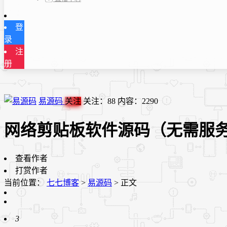
登
录
注
册
易源码
关注
关注：
88
内容：
2290
网络剪贴板软件源码（无需服务
查看作者
打赏作者
当前位置：
七七博客
>
易源码
>
正文
3