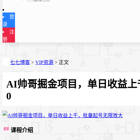
登
录
注
册
七七博客
>
VIP资源
>
正文
AI帅哥掘金项目，单日收益
0
课程介绍