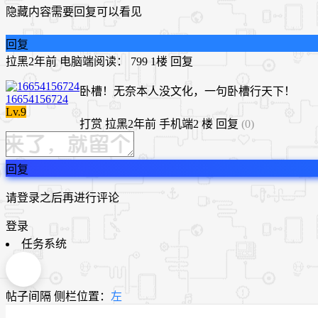
隐藏内容需要回复可以看见
回复
拉黑
2年前
电脑端
阅读： 799
1楼
回复
卧槽！无奈本人没文化，一句卧槽行天下！
16654156724
Lv.9
打赏
拉黑
2年前
手机端
2 楼
回复
(0)
回复
请登录之后再进行评论
登录
任务系统
帖子间隔
侧栏位置：
左