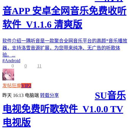
音APP 安卓全网音乐免费收听
软件_V1.1.6 清爽版
软件介绍一隅听音是一款聚合全网音乐平台的高颜*音乐播放
器，支持洛雪音源扩展，为您带来纯净、无广告的听歌体
验。...
#
Android
0
0
11
发帖狂魔
VIP2
SU音乐
昨天 16:13
电脑端
转载分享
电视免费听歌软件_V1.0.0 TV
电视版