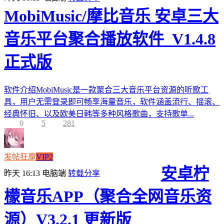
MobiMusic/摩比音乐 安卓三大
音乐平台聚合播放软件_V1.4.8
正式版
软件介绍MobiMusic是一款聚合三大音乐平台资源的听歌工
具，用户无需登录即可畅享海量音乐，软件涵盖流行、摇滚、
经典怀旧、以及欧美日韩等多种风格歌曲，支持歌单...
0
5
281
发帖狂魔
VIP2
安卓柠
昨天 16:13
电脑端
转载分享
檬音乐APP（聚合全网音乐资
源）V3.2.1 更新版