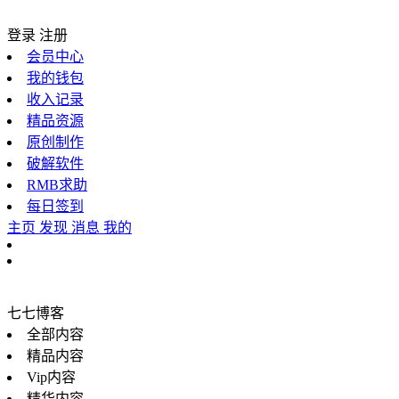
登录
注册
会员中心
我的钱包
收入记录
精品资源
原创制作
破解软件
RMB求助
每日签到
主页
发现
消息
我的
七七博客
全部内容
精品内容
Vip内容
精华内容