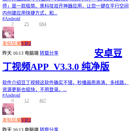
师」是一款极简、黑科技双开神器应用，让您一键在平行空间
内创建应用快捷方式，和...
#
Android
2
25
684
发帖狂魔
VIP2
安卓豆
昨天 16:13
电脑端
转载分享
丁视频APP_V3.3.0 纯净版
软件介绍豆丁视频这软件确实不错，秒播画质高清、多线路，
资源更新也挺快，不用登录。...
#
Android
0
12
467
发帖狂魔
VIP2
昨天 16:13
电脑端
转载分享