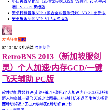
小白英雄杀辅助（支持世界模式挖矿/支持PC,安卓,苹果
端）V5.3 PC高级版
安卓柠檬音乐APP（聚合全网音乐资源）V3.2.1 更新版
安卓米禾阅读APP_V1.5.4 纯净版
发帖狂魔
VIP2
07-13 18:13
电脑端
原创制作
RetroBNS 2013（新加坡服剑
灵）个人加速/内存GCD/一键
飞天辅助 PC版
软件功能微弱移速(走路+战斗+濒死)个人加速内存GCD无限视
距人物高跳一键飞天减少读图暴击抖动挂机不返回角色选择界
面秒切频道 / 无CD切换频道秒切角色 / 秒...