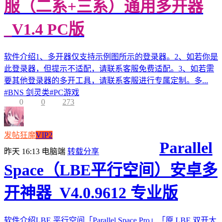
服（二系+三系）通用多开器
_V1.4 PC版
软件介绍1、多开器仅支持示例图所示的登录器。2、如若你是
此登录器，但提示不适配，请联系客服免费适配。3、如若需
要其他登录器的多开工具，请联系客服进行专属定制。多...
#
BNS 剑灵类
#
PC游戏
0
0
273
发帖狂魔
VIP2
Parallel
昨天 16:13
电脑端
转载分享
Space（LBE平行空间）安卓多
开神器_V4.0.9612 专业版
软件介绍LBE 平行空间「Parallel Space Pro」「原 LBE 双开大