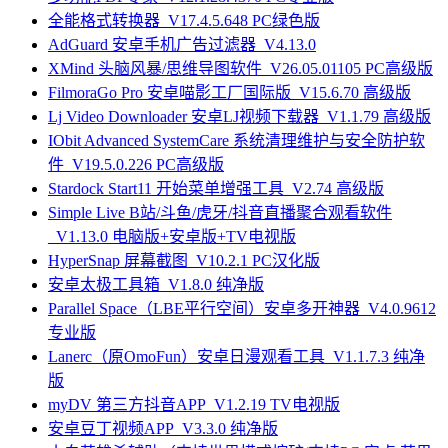
全能格式转换器_V17.4.5.648 PC绿色版
AdGuard 安卓手机广告过滤器_V4.13.0
XMind 头脑风暴/思维导图软件_V26.05.01105 PC高级版
FilmoraGo Pro 安卓喵影工厂国际版_V15.6.70 高级版
Lj Video Downloader 安卓LJ视频下载器_V1.1.79 高级版
IObit Advanced SystemCare 系统清理维护与安全防护软
件_V19.5.0.226 PC高级版
Stardock Start11 开始菜单增强工具_V2.74 高级版
Simple Live B站/斗鱼/虎牙/抖音直播聚合观看软件
_V1.13.0 电脑版+安卓版+TV电视版
HyperSnap 屏幕截图_V10.2.1 PC汉化版
安卓太极工具箱_V1.8.0 纯净版
Parallel Space（LBE平行空间）安卓多开神器_V4.0.9612
专业版
Lanerc（原OmoFun）安卓日漫观看工具_V1.1.7.3 纯净
版
myDV 第三方抖音APP_V1.2.19 TV电视版
安卓豆丁视频APP_V3.3.0 纯净版