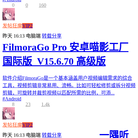
0
0
160
发帖狂魔
VIP2
昨天 16:13
电脑端
转载分享
FilmoraGo Pro 安卓喵影工厂
国际版_V15.6.70 高级版
软件介绍FilmoraGo是一个基本涵盖用户视频编辑需求的综合
工具，视频剪辑非常易用、流畅。比如可轻松修剪或拆分视频
剪辑，可旋转并裁剪视频以匹配所需的比例，可添...
#
Android
8
23
1.4k
发帖狂魔
VIP2
一隅听
昨天 16:13
电脑端
转载分享