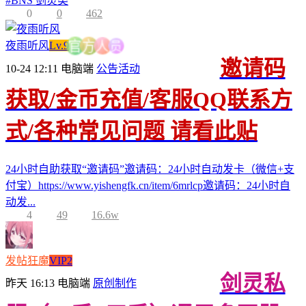
#
BNS 剑灵类
0
0
462
员
人
夜雨听风
Lv.9
方
官
邀请码
10-24 12:11
电脑端
公告活动
获取/金币充值/客服QQ联系方
式/各种常见问题 请看此贴
24小时自助获取“邀请码”邀请码：24小时自动发卡（微信+支
付宝）https://www.yishengfk.cn/item/6mrlcp邀请码：24小时自
动发...
4
49
16.6w
发帖狂魔
VIP2
剑灵私
昨天 16:13
电脑端
原创制作