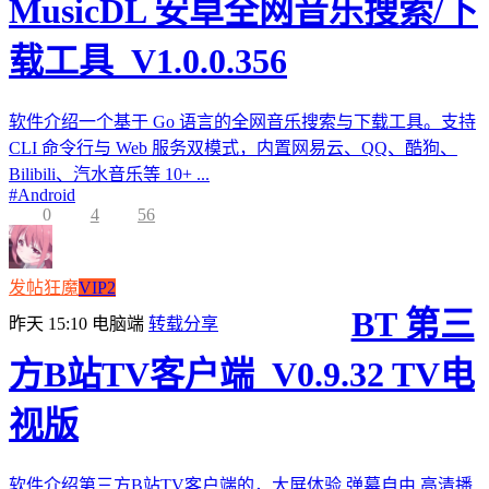
MusicDL 安卓全网音乐搜索/下
载工具_V1.0.0.356
软件介绍一个基于 Go 语言的全网音乐搜索与下载工具。支持
CLI 命令行与 Web 服务双模式，内置网易云、QQ、酷狗、
Bilibili、汽水音乐等 10+ ...
#
Android
0
4
56
发帖狂魔
VIP2
BT 第三
昨天 15:10
电脑端
转载分享
方B站TV客户端_V0.9.32 TV电
视版
软件介绍第三方B站TV客户端的，大屏体验,弹幕自由,高清播