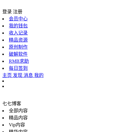
登录
注册
会员中心
我的钱包
收入记录
精品资源
原创制作
破解软件
RMB求助
每日签到
主页
发现
消息
我的
七七博客
全部内容
精品内容
Vip内容
精华内容