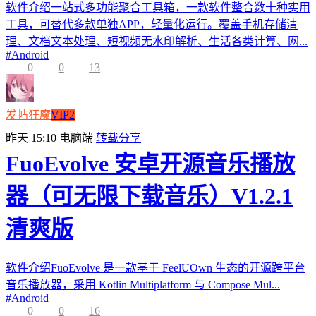
软件介绍一站式多功能聚合工具箱，一款软件整合数十种实用
工具，可替代多款单独APP，轻量化运行。覆盖手机存储清
理、文档文本处理、短视频无水印解析、生活各类计算、网...
#
Android
0
0
13
发帖狂魔
VIP2
昨天 15:10
电脑端
转载分享
FuoEvolve 安卓开源音乐播放
器（可无限下载音乐）V1.2.1
清爽版
软件介绍FuoEvolve 是一款基于 FeelUOwn 生态的开源跨平台
音乐播放器，采用 Kotlin Multiplatform 与 Compose Mul...
#
Android
0
0
16