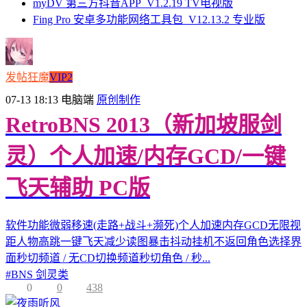
myDV 第三方抖音APP_V1.2.19 TV电视版
Fing Pro 安卓多功能网络工具包_V12.13.2 专业版
发帖狂魔
VIP2
07-13 18:13
电脑端
原创制作
RetroBNS 2013（新加坡服剑
灵）个人加速/内存GCD/一键
飞天辅助 PC版
软件功能微弱移速(走路+战斗+濒死)个人加速内存GCD无限视
距人物高跳一键飞天减少读图暴击抖动挂机不返回角色选择界
面秒切频道 / 无CD切换频道秒切角色 / 秒...
#
BNS 剑灵类
0
0
438