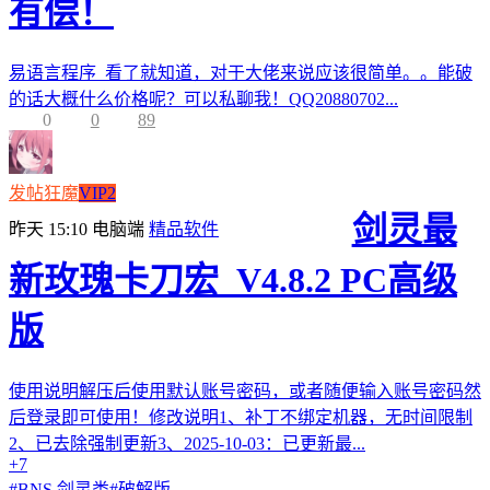
有偿！
易语言程序 看了就知道，对于大佬来说应该很简单。。能破
的话大概什么价格呢？可以私聊我！QQ20880702...
0
0
89
发帖狂魔
VIP2
剑灵最
昨天 15:10
电脑端
精品软件
新玫瑰卡刀宏_V4.8.2 PC高级
版
使用说明解压后使用默认账号密码，或者随便输入账号密码然
后登录即可使用！修改说明1、补丁不绑定机器，无时间限制
2、已去除强制更新3、2025-10-03：已更新最...
+7
#
BNS 剑灵类
#
破解版