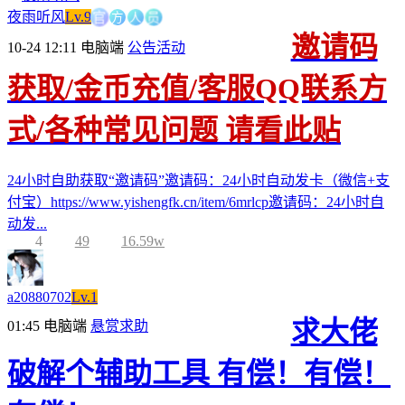
方
官
人
员
夜雨听风
Lv.9
邀请码
10-24 12:11
电脑端
公告活动
获取/金币充值/客服QQ联系方
式/各种常见问题 请看此贴
24小时自助获取“邀请码”邀请码：24小时自动发卡（微信+支
付宝）https://www.yishengfk.cn/item/6mrlcp邀请码：24小时自
动发...
4
49
16.59w
a20880702
Lv.1
求大佬
01:45
电脑端
悬赏求助
破解个辅助工具 有偿！有偿！