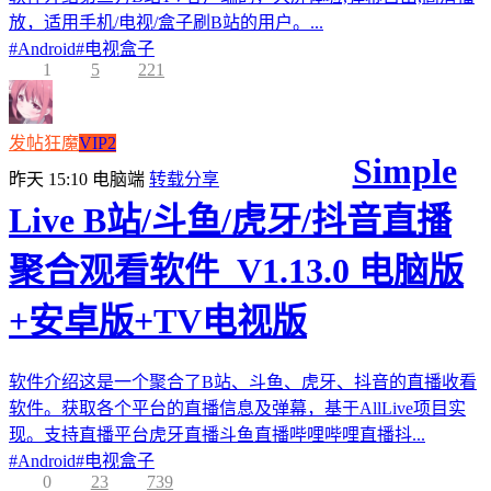
放，适用手机/电视/盒子刷B站的用户。...
#
Android
#
电视盒子
1
5
221
发帖狂魔
VIP2
Simple
昨天 15:10
电脑端
转载分享
Live B站/斗鱼/虎牙/抖音直播
聚合观看软件_V1.13.0 电脑版
+安卓版+TV电视版
软件介绍这是一个聚合了B站、斗鱼、虎牙、抖音的直播收看
软件。获取各个平台的直播信息及弹幕，基于AllLive项目实
现。支持直播平台虎牙直播斗鱼直播哔哩哔哩直播抖...
#
Android
#
电视盒子
0
23
739