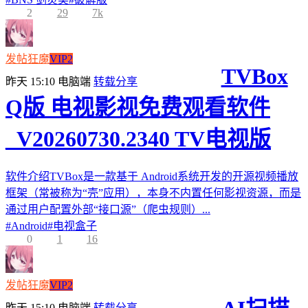
2
29
7k
发帖狂魔
VIP2
TVBox
昨天 15:10
电脑端
转载分享
Q版 电视影视免费观看软件
_V20260730.2340 TV电视版
软件介绍TVBox是一款基于 Android系统开发的开源视频播放
框架（常被称为“壳”应用），本身不内置任何影视资源，而是
通过用户配置外部“接口源”（爬虫规则）...
#
Android
#
电视盒子
0
1
16
发帖狂魔
VIP2
昨天 15:10
电脑端
转载分享