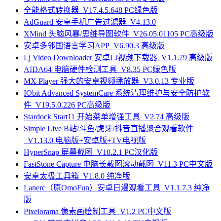
全能格式转换器_V17.4.5.648 PC绿色版
AdGuard 安卓手机广告过滤器_V4.13.0
XMind 头脑风暴/思维导图软件_V26.05.01105 PC高级版
安卓多邻国语言学习APP_V6.90.3 高级版
Lj Video Downloader 安卓LJ视频下载器_V1.1.79 高级版
AIDA64 电脑硬件检测工具_V8.35 PC绿色版
MX Player 强大的安卓视频播放器_V3.0.13 专业版
IObit Advanced SystemCare 系统清理维护与安全防护软
件_V19.5.0.226 PC高级版
Stardock Start11 开始菜单增强工具_V2.74 高级版
Simple Live B站/斗鱼/虎牙/抖音直播聚合观看软件
_V1.13.0 电脑版+安卓版+TV电视版
HyperSnap 屏幕截图_V10.2.1 PC汉化版
FastStone Capture 电脑长截图滚动截图_V11.3 PC中文版
安卓太极工具箱_V1.8.0 纯净版
Lanerc（原OmoFun）安卓日漫观看工具_V1.1.7.3 纯净
版
Pixelorama 像素画绘制工具_V1.2 PC中文版