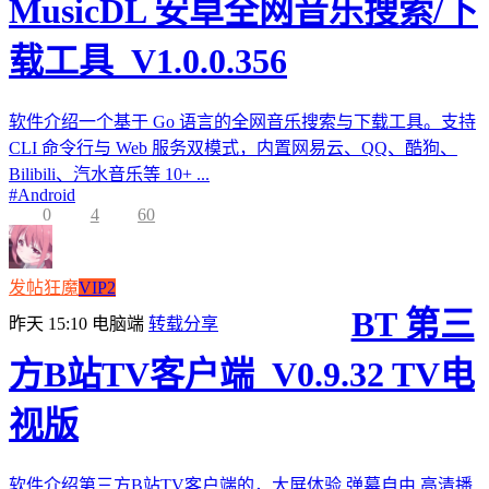
MusicDL 安卓全网音乐搜索/下
载工具_V1.0.0.356
软件介绍一个基于 Go 语言的全网音乐搜索与下载工具。支持
CLI 命令行与 Web 服务双模式，内置网易云、QQ、酷狗、
Bilibili、汽水音乐等 10+ ...
#
Android
0
4
60
发帖狂魔
VIP2
BT 第三
昨天 15:10
电脑端
转载分享
方B站TV客户端_V0.9.32 TV电
视版
软件介绍第三方B站TV客户端的，大屏体验,弹幕自由,高清播