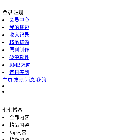
登录
注册
会员中心
我的钱包
收入记录
精品资源
原创制作
破解软件
RMB求助
每日签到
主页
发现
消息
我的
七七博客
全部内容
精品内容
Vip内容
精华内容