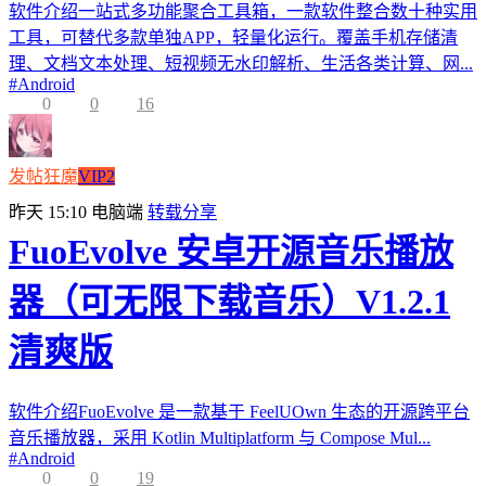
软件介绍一站式多功能聚合工具箱，一款软件整合数十种实用
工具，可替代多款单独APP，轻量化运行。覆盖手机存储清
理、文档文本处理、短视频无水印解析、生活各类计算、网...
#
Android
0
0
16
发帖狂魔
VIP2
昨天 15:10
电脑端
转载分享
FuoEvolve 安卓开源音乐播放
器（可无限下载音乐）V1.2.1
清爽版
软件介绍FuoEvolve 是一款基于 FeelUOwn 生态的开源跨平台
音乐播放器，采用 Kotlin Multiplatform 与 Compose Mul...
#
Android
0
0
19