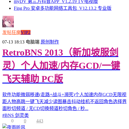
myDV 第三方抖音APP_V1.2.19 TV电视版
Fing Pro 安卓多功能网络工具包_V12.13.2 专业版
发帖狂魔
VIP2
07-13 18:13
电脑端
原创制作
RetroBNS 2013（新加坡服剑
灵）个人加速/内存GCD/一键
飞天辅助 PC版
软件功能微弱移速(走路+战斗+濒死)个人加速内存GCD无限视
距人物高跳一键飞天减少读图暴击抖动挂机不返回角色选择界
面秒切频道 / 无CD切换频道秒切角色 / 秒...
#
BNS 剑灵类
0
0
443