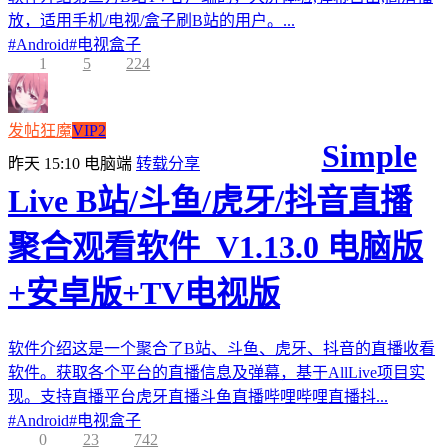
放，适用手机/电视/盒子刷B站的用户。...
#
Android
#
电视盒子
1
5
224
发帖狂魔
VIP2
Simple
昨天 15:10
电脑端
转载分享
Live B站/斗鱼/虎牙/抖音直播
聚合观看软件_V1.13.0 电脑版
+安卓版+TV电视版
软件介绍这是一个聚合了B站、斗鱼、虎牙、抖音的直播收看
软件。获取各个平台的直播信息及弹幕，基于AllLive项目实
现。支持直播平台虎牙直播斗鱼直播哔哩哔哩直播抖...
#
Android
#
电视盒子
0
23
742