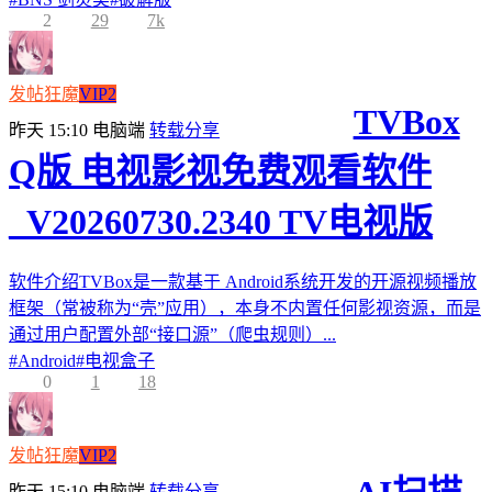
2
29
7k
发帖狂魔
VIP2
TVBox
昨天 15:10
电脑端
转载分享
Q版 电视影视免费观看软件
_V20260730.2340 TV电视版
软件介绍TVBox是一款基于 Android系统开发的开源视频播放
框架（常被称为“壳”应用），本身不内置任何影视资源，而是
通过用户配置外部“接口源”（爬虫规则）...
#
Android
#
电视盒子
0
1
18
发帖狂魔
VIP2
昨天 15:10
电脑端
转载分享