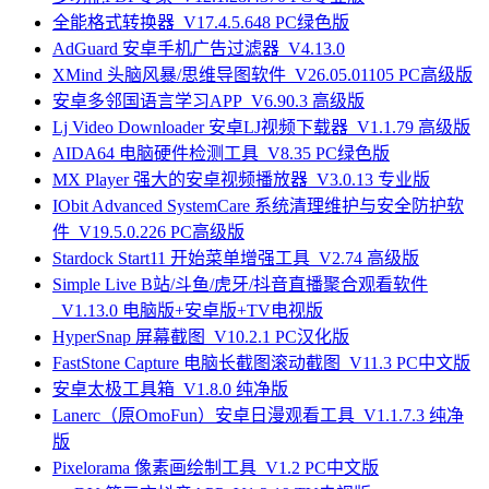
全能格式转换器_V17.4.5.648 PC绿色版
AdGuard 安卓手机广告过滤器_V4.13.0
XMind 头脑风暴/思维导图软件_V26.05.01105 PC高级版
安卓多邻国语言学习APP_V6.90.3 高级版
Lj Video Downloader 安卓LJ视频下载器_V1.1.79 高级版
AIDA64 电脑硬件检测工具_V8.35 PC绿色版
MX Player 强大的安卓视频播放器_V3.0.13 专业版
IObit Advanced SystemCare 系统清理维护与安全防护软
件_V19.5.0.226 PC高级版
Stardock Start11 开始菜单增强工具_V2.74 高级版
Simple Live B站/斗鱼/虎牙/抖音直播聚合观看软件
_V1.13.0 电脑版+安卓版+TV电视版
HyperSnap 屏幕截图_V10.2.1 PC汉化版
FastStone Capture 电脑长截图滚动截图_V11.3 PC中文版
安卓太极工具箱_V1.8.0 纯净版
Lanerc（原OmoFun）安卓日漫观看工具_V1.1.7.3 纯净
版
Pixelorama 像素画绘制工具_V1.2 PC中文版