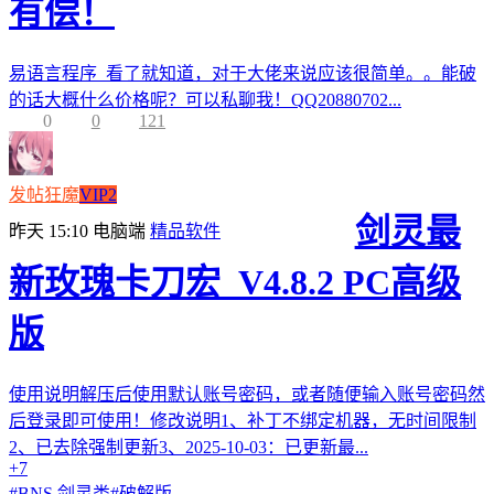
有偿！
易语言程序 看了就知道，对于大佬来说应该很简单。。能破
的话大概什么价格呢？可以私聊我！QQ20880702...
0
0
121
发帖狂魔
VIP2
剑灵最
昨天 15:10
电脑端
精品软件
新玫瑰卡刀宏_V4.8.2 PC高级
版
使用说明解压后使用默认账号密码，或者随便输入账号密码然
后登录即可使用！修改说明1、补丁不绑定机器，无时间限制
2、已去除强制更新3、2025-10-03：已更新最...
+7
#
BNS 剑灵类
#
破解版