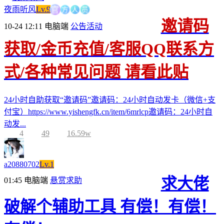
方
人
官
员
夜雨听风
Lv.9
邀请码
10-24 12:11
电脑端
公告活动
获取/金币充值/客服QQ联系方
式/各种常见问题 请看此贴
24小时自助获取“邀请码”邀请码：24小时自动发卡（微信+支
付宝）https://www.yishengfk.cn/item/6mrlcp邀请码：24小时自
动发...
4
49
16.59w
a20880702
Lv.1
求大佬
01:45
电脑端
悬赏求助
破解个辅助工具 有偿！有偿！