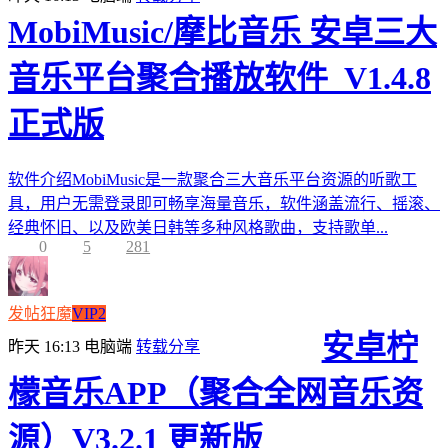
MobiMusic/摩比音乐 安卓三大
音乐平台聚合播放软件_V1.4.8
正式版
软件介绍MobiMusic是一款聚合三大音乐平台资源的听歌工
具，用户无需登录即可畅享海量音乐，软件涵盖流行、摇滚、
经典怀旧、以及欧美日韩等多种风格歌曲，支持歌单...
0
5
281
发帖狂魔
VIP2
安卓柠
昨天 16:13
电脑端
转载分享
檬音乐APP（聚合全网音乐资
源）V3.2.1 更新版