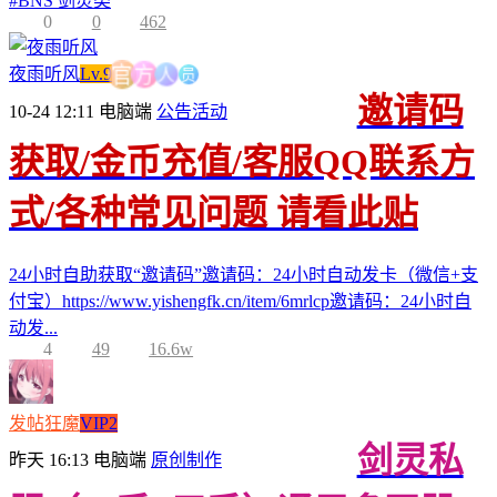
#
BNS 剑灵类
0
0
462
员
人
夜雨听风
Lv.9
方
官
邀请码
10-24 12:11
电脑端
公告活动
获取/金币充值/客服QQ联系方
式/各种常见问题 请看此贴
24小时自助获取“邀请码”邀请码：24小时自动发卡（微信+支
付宝）https://www.yishengfk.cn/item/6mrlcp邀请码：24小时自
动发...
4
49
16.6w
发帖狂魔
VIP2
剑灵私
昨天 16:13
电脑端
原创制作