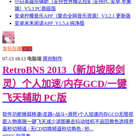
小白英雄杀辅助（支持世界模式挖矿/支持PC,安卓,苹果
端）V5.3 PC高级版
安卓柠檬音乐APP（聚合全网音乐资源）V3.2.1 更新版
安卓米禾阅读APP_V1.5.4 纯净版
发帖狂魔
VIP2
07-13 18:13
电脑端
原创制作
RetroBNS 2013（新加坡服剑
灵）个人加速/内存GCD/一键
飞天辅助 PC版
软件功能微弱移速(走路+战斗+濒死)个人加速内存GCD无限视
距人物高跳一键飞天减少读图暴击抖动挂机不返回角色选择界
面秒切频道 / 无CD切换频道秒切角色 / 秒...