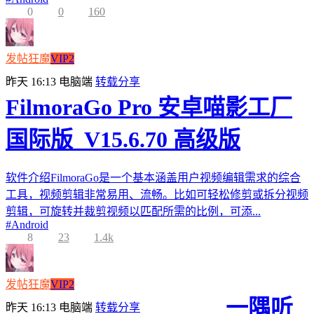
0
0
160
发帖狂魔
VIP2
昨天 16:13
电脑端
转载分享
FilmoraGo Pro 安卓喵影工厂
国际版_V15.6.70 高级版
软件介绍FilmoraGo是一个基本涵盖用户视频编辑需求的综合
工具，视频剪辑非常易用、流畅。比如可轻松修剪或拆分视频
剪辑，可旋转并裁剪视频以匹配所需的比例，可添...
#
Android
8
23
1.4k
发帖狂魔
VIP2
一隅听
昨天 16:13
电脑端
转载分享