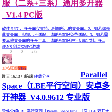
服（二系+三系）通用多开器
_V1.4 PC版
软件介绍1、多开器仅支持示例图所示的登录器。2、如若你是
此登录器，但提示不适配，请联系客服免费适配。3、如若需
要其他登录器的多开工具，请联系客服进行专属定制。多...
#
BNS 剑灵类
#
PC游戏
0
0
273
发帖狂魔
VIP2
Parallel
昨天 16:13
电脑端
转载分享
Space（LBE平行空间）安卓多
开神器_V4.0.9612 专业版
软件介绍LBE 平行空间「Parallel Space Pro」「原 LBE 双开大