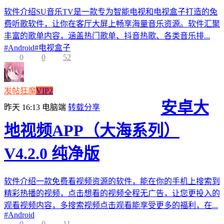
软件介绍SU音乐TV是一款专为智能电视和电视盒子打造的免
费听歌软件，让你在客厅大屏上畅享海量音乐资源。软件汇聚
丰富的歌单内容，涵盖热门歌单、抖音热歌、各类音乐排...
#
Android
#
电视盒子
0
0
52
发帖狂魔
VIP2
安卓大
昨天 16:13
电脑端
转载分享
地视频APP（大海系列）
V4.2.0 纯净版
软件介绍一款免费看视频资源的软件，能在你的手机上搜索到
精彩热播的视频，点击想看的视频全程无广告，让您更投入的
观看视频内容，多搜索视频点击观看能享受更多的福利，在...
#
Android
0
0
11