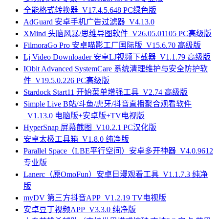
全能格式转换器_V17.4.5.648 PC绿色版
AdGuard 安卓手机广告过滤器_V4.13.0
XMind 头脑风暴/思维导图软件_V26.05.01105 PC高级版
FilmoraGo Pro 安卓喵影工厂国际版_V15.6.70 高级版
Lj Video Downloader 安卓LJ视频下载器_V1.1.79 高级版
IObit Advanced SystemCare 系统清理维护与安全防护软
件_V19.5.0.226 PC高级版
Stardock Start11 开始菜单增强工具_V2.74 高级版
Simple Live B站/斗鱼/虎牙/抖音直播聚合观看软件
_V1.13.0 电脑版+安卓版+TV电视版
HyperSnap 屏幕截图_V10.2.1 PC汉化版
安卓太极工具箱_V1.8.0 纯净版
Parallel Space（LBE平行空间）安卓多开神器_V4.0.9612
专业版
Lanerc（原OmoFun）安卓日漫观看工具_V1.1.7.3 纯净
版
myDV 第三方抖音APP_V1.2.19 TV电视版
安卓豆丁视频APP_V3.3.0 纯净版