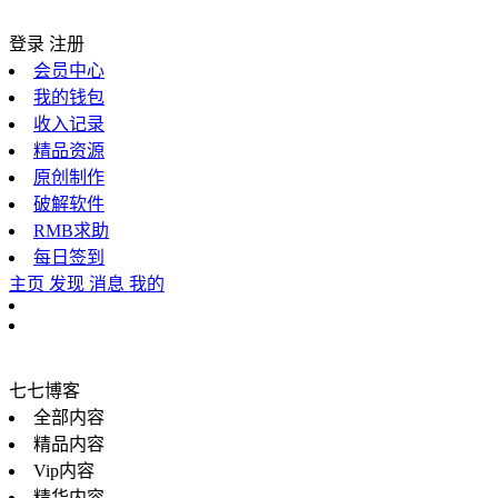
登录
注册
会员中心
我的钱包
收入记录
精品资源
原创制作
破解软件
RMB求助
每日签到
主页
发现
消息
我的
七七博客
全部内容
精品内容
Vip内容
精华内容