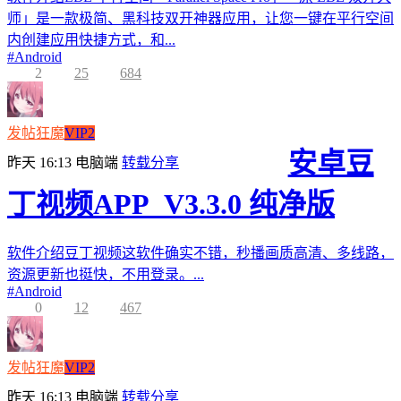
师」是一款极简、黑科技双开神器应用，让您一键在平行空间
内创建应用快捷方式，和...
#
Android
2
25
684
发帖狂魔
VIP2
安卓豆
昨天 16:13
电脑端
转载分享
丁视频APP_V3.3.0 纯净版
软件介绍豆丁视频这软件确实不错，秒播画质高清、多线路，
资源更新也挺快，不用登录。...
#
Android
0
12
467
发帖狂魔
VIP2
昨天 16:13
电脑端
转载分享