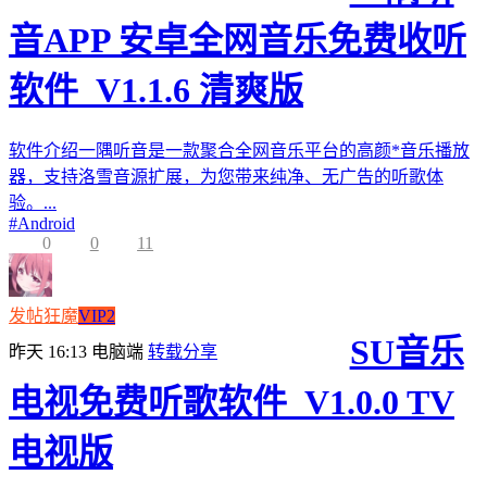
音APP 安卓全网音乐免费收听
软件_V1.1.6 清爽版
软件介绍一隅听音是一款聚合全网音乐平台的高颜*音乐播放
器，支持洛雪音源扩展，为您带来纯净、无广告的听歌体
验。...
#
Android
0
0
11
发帖狂魔
VIP2
SU音乐
昨天 16:13
电脑端
转载分享
电视免费听歌软件_V1.0.0 TV
电视版