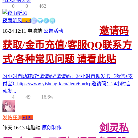
#
BNS 剑灵类
0
0
462
官
方
人
夜雨听风
Lv.9
员
邀请码
10-24 12:11
电脑端
公告活动
获取/金币充值/客服QQ联系方
式/各种常见问题 请看此贴
24小时自助获取“邀请码”邀请码：24小时自动发卡（微信+支
付宝）https://www.yishengfk.cn/item/6mrlcp邀请码：24小时自
动发...
4
49
16.6w
发帖狂魔
VIP2
剑灵私
昨天 16:13
电脑端
原创制作