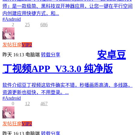
师」是一款极简、黑科技双开神器应用，让您一键在平行空间
内创建应用快捷方式，和...
#
Android
2
25
686
发帖狂魔
VIP2
安卓豆
昨天 16:13
电脑端
转载分享
丁视频APP_V3.3.0 纯净版
软件介绍豆丁视频这软件确实不错，秒播画质高清、多线路，
资源更新也挺快，不用登录。...
#
Android
0
12
467
发帖狂魔
VIP2
昨天 16:13
电脑端
转载分享