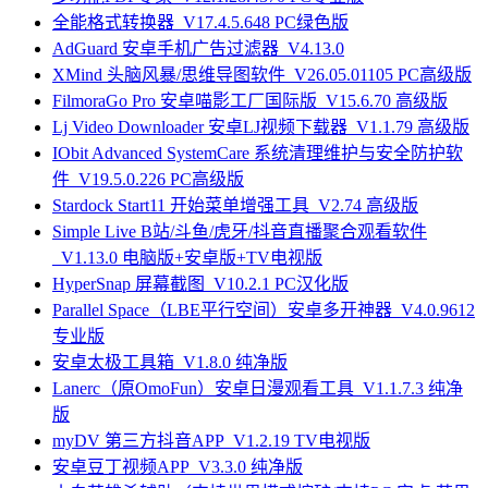
全能格式转换器_V17.4.5.648 PC绿色版
AdGuard 安卓手机广告过滤器_V4.13.0
XMind 头脑风暴/思维导图软件_V26.05.01105 PC高级版
FilmoraGo Pro 安卓喵影工厂国际版_V15.6.70 高级版
Lj Video Downloader 安卓LJ视频下载器_V1.1.79 高级版
IObit Advanced SystemCare 系统清理维护与安全防护软
件_V19.5.0.226 PC高级版
Stardock Start11 开始菜单增强工具_V2.74 高级版
Simple Live B站/斗鱼/虎牙/抖音直播聚合观看软件
_V1.13.0 电脑版+安卓版+TV电视版
HyperSnap 屏幕截图_V10.2.1 PC汉化版
Parallel Space（LBE平行空间）安卓多开神器_V4.0.9612
专业版
安卓太极工具箱_V1.8.0 纯净版
Lanerc（原OmoFun）安卓日漫观看工具_V1.1.7.3 纯净
版
myDV 第三方抖音APP_V1.2.19 TV电视版
安卓豆丁视频APP_V3.3.0 纯净版