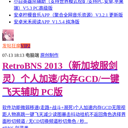
小白英雄杀辅助（支持世界模式挖矿/支持PC,安卓,苹果
端）V5.3 PC高级版
安卓柠檬音乐APP（聚合全网音乐资源）V3.2.1 更新版
安卓米禾阅读APP_V1.5.4 纯净版
发帖狂魔
VIP2
07-13 18:13
电脑端
原创制作
RetroBNS 2013（新加坡服剑
灵）个人加速/内存GCD/一键
飞天辅助 PC版
软件功能微弱移速(走路+战斗+濒死)个人加速内存GCD无限视
距人物高跳一键飞天减少读图暴击抖动挂机不返回角色选择界
面秒切频道 / 无CD切换频道秒切角色 / 秒...