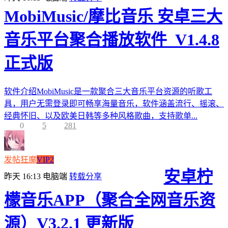
MobiMusic/摩比音乐 安卓三大
音乐平台聚合播放软件_V1.4.8
正式版
软件介绍MobiMusic是一款聚合三大音乐平台资源的听歌工
具，用户无需登录即可畅享海量音乐，软件涵盖流行、摇滚、
经典怀旧、以及欧美日韩等多种风格歌曲，支持歌单...
0
5
281
发帖狂魔
VIP2
安卓柠
昨天 16:13
电脑端
转载分享
檬音乐APP（聚合全网音乐资
源）V3.2.1 更新版