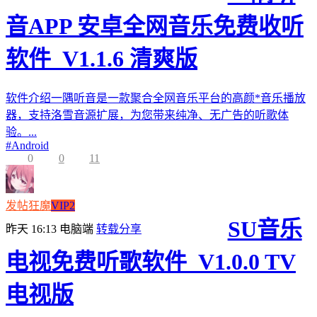
音APP 安卓全网音乐免费收听
软件_V1.1.6 清爽版
软件介绍一隅听音是一款聚合全网音乐平台的高颜*音乐播放
器，支持洛雪音源扩展，为您带来纯净、无广告的听歌体
验。...
#
Android
0
0
11
发帖狂魔
VIP2
SU音乐
昨天 16:13
电脑端
转载分享
电视免费听歌软件_V1.0.0 TV
电视版