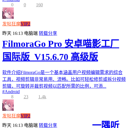
0
0
160
发帖狂魔
VIP2
昨天 16:13
电脑端
转载分享
FilmoraGo Pro 安卓喵影工厂
国际版_V15.6.70 高级版
软件介绍FilmoraGo是一个基本涵盖用户视频编辑需求的综合
工具，视频剪辑非常易用、流畅。比如可轻松修剪或拆分视频
剪辑，可旋转并裁剪视频以匹配所需的比例，可添...
#
Android
8
23
1.4k
发帖狂魔
VIP2
一隅听
昨天 16:13
电脑端
转载分享