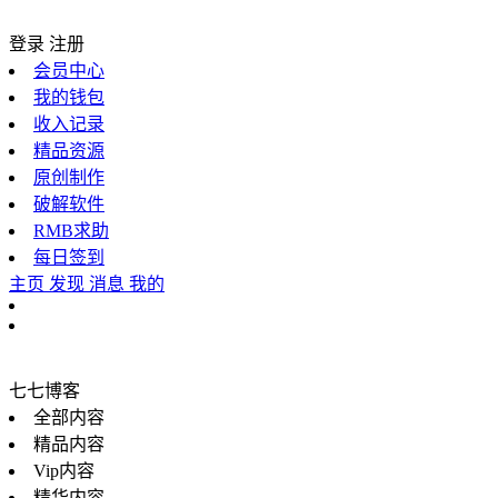
登录
注册
会员中心
我的钱包
收入记录
精品资源
原创制作
破解软件
RMB求助
每日签到
主页
发现
消息
我的
七七博客
全部内容
精品内容
Vip内容
精华内容