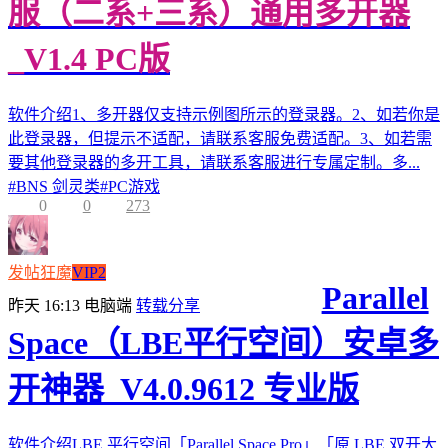
服（二系+三系）通用多开器
_V1.4 PC版
软件介绍1、多开器仅支持示例图所示的登录器。2、如若你是
此登录器，但提示不适配，请联系客服免费适配。3、如若需
要其他登录器的多开工具，请联系客服进行专属定制。多...
#
BNS 剑灵类
#
PC游戏
0
0
273
发帖狂魔
VIP2
Parallel
昨天 16:13
电脑端
转载分享
Space（LBE平行空间）安卓多
开神器_V4.0.9612 专业版
软件介绍LBE 平行空间「Parallel Space Pro」「原 LBE 双开大