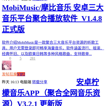
MobiMusic/摩比音乐 安卓三大
音乐平台聚合播放软件_V1.4.8
正式版
软件介绍MobiMusic是一款聚合三大音乐平台资源的听歌工
具，用户无需登录即可畅享海量音乐，软件涵盖流行、摇滚、
经典怀旧、以及欧美日韩等多种风格歌曲，支持歌单...
0
5
281
发帖狂魔
VIP2
安卓柠
昨天 16:13
电脑端
转载分享
檬音乐APP（聚合全网音乐资
源）V3.2.1 更新版