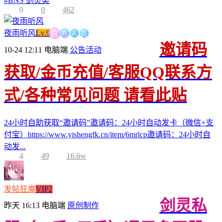
#
BNS 剑灵类
0
0
462
方
人
员
官
夜雨听风
Lv.9
邀请码
10-24 12:11
电脑端
公告活动
获取/金币充值/客服QQ联系方
式/各种常见问题 请看此贴
24小时自助获取“邀请码”邀请码：24小时自动发卡（微信+支
付宝）https://www.yishengfk.cn/item/6mrlcp邀请码：24小时自
动发...
4
49
16.6w
发帖狂魔
VIP2
剑灵私
昨天 16:13
电脑端
原创制作