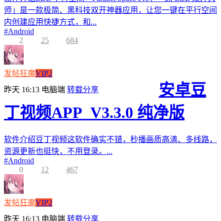
师」是一款极简、黑科技双开神器应用，让您一键在平行空间
内创建应用快捷方式，和...
#
Android
2
25
684
发帖狂魔
VIP2
安卓豆
昨天 16:13
电脑端
转载分享
丁视频APP_V3.3.0 纯净版
软件介绍豆丁视频这软件确实不错，秒播画质高清、多线路，
资源更新也挺快，不用登录。...
#
Android
0
12
467
发帖狂魔
VIP2
昨天 16:13
电脑端
转载分享