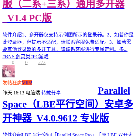
服（二系+三系）通用多开器
_V1.4 PC版
软件介绍1、多开器仅支持示例图所示的登录器。2、如若你是
此登录器，但提示不适配，请联系客服免费适配。3、如若需
要其他登录器的多开工具，请联系客服进行专属定制。多...
#
BNS 剑灵类
#
PC游戏
0
0
273
发帖狂魔
VIP2
Parallel
昨天 16:13
电脑端
转载分享
Space（LBE平行空间）安卓多
开神器_V4.0.9612 专业版
软件介绍LBE 平行空间「Parallel Space Pro」「原 LBE 双开大