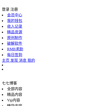
登录
注册
会员中心
我的钱包
收入记录
精品资源
原创制作
破解软件
RMB求助
每日签到
主页
发现
消息
我的
七七博客
全部内容
精品内容
Vip内容
精华内容