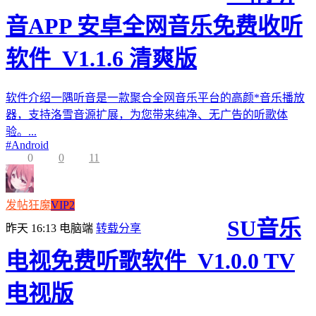
音APP 安卓全网音乐免费收听
软件_V1.1.6 清爽版
软件介绍一隅听音是一款聚合全网音乐平台的高颜*音乐播放
器，支持洛雪音源扩展，为您带来纯净、无广告的听歌体
验。...
#
Android
0
0
11
发帖狂魔
VIP2
SU音乐
昨天 16:13
电脑端
转载分享
电视免费听歌软件_V1.0.0 TV
电视版