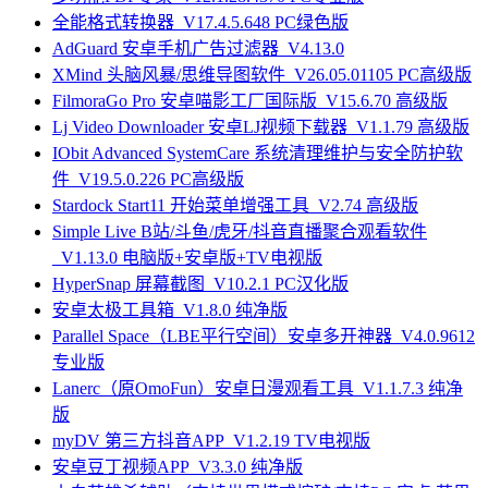
全能格式转换器_V17.4.5.648 PC绿色版
AdGuard 安卓手机广告过滤器_V4.13.0
XMind 头脑风暴/思维导图软件_V26.05.01105 PC高级版
FilmoraGo Pro 安卓喵影工厂国际版_V15.6.70 高级版
Lj Video Downloader 安卓LJ视频下载器_V1.1.79 高级版
IObit Advanced SystemCare 系统清理维护与安全防护软
件_V19.5.0.226 PC高级版
Stardock Start11 开始菜单增强工具_V2.74 高级版
Simple Live B站/斗鱼/虎牙/抖音直播聚合观看软件
_V1.13.0 电脑版+安卓版+TV电视版
HyperSnap 屏幕截图_V10.2.1 PC汉化版
安卓太极工具箱_V1.8.0 纯净版
Parallel Space（LBE平行空间）安卓多开神器_V4.0.9612
专业版
Lanerc（原OmoFun）安卓日漫观看工具_V1.1.7.3 纯净
版
myDV 第三方抖音APP_V1.2.19 TV电视版
安卓豆丁视频APP_V3.3.0 纯净版