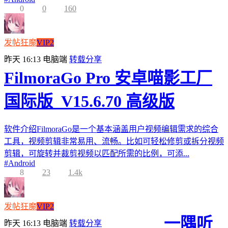
0
0
160
发帖狂魔
VIP2
昨天 16:13
电脑端
转载分享
FilmoraGo Pro 安卓喵影工厂
国际版_V15.6.70 高级版
软件介绍FilmoraGo是一个基本涵盖用户视频编辑需求的综合
工具，视频剪辑非常易用、流畅。比如可轻松修剪或拆分视频
剪辑，可旋转并裁剪视频以匹配所需的比例，可添...
#
Android
8
23
1.4k
发帖狂魔
VIP2
一隅听
昨天 16:13
电脑端
转载分享