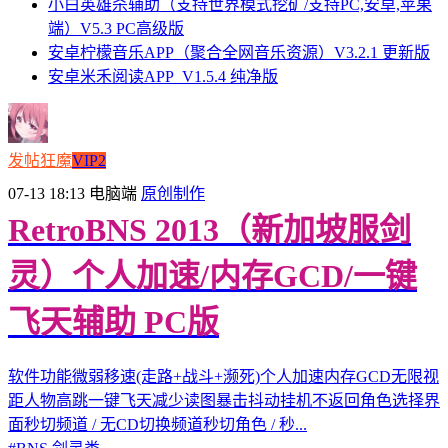
小白英雄杀辅助（支持世界模式挖矿/支持PC,安卓,苹果
端）V5.3 PC高级版
安卓柠檬音乐APP（聚合全网音乐资源）V3.2.1 更新版
安卓米禾阅读APP_V1.5.4 纯净版
发帖狂魔
VIP2
07-13 18:13
电脑端
原创制作
RetroBNS 2013（新加坡服剑
灵）个人加速/内存GCD/一键
飞天辅助 PC版
软件功能微弱移速(走路+战斗+濒死)个人加速内存GCD无限视
距人物高跳一键飞天减少读图暴击抖动挂机不返回角色选择界
面秒切频道 / 无CD切换频道秒切角色 / 秒...