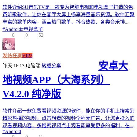
软件介绍SU音乐TV是一款专为智能电视和电视盒子打造的免
费听歌软件，让你在客厅大屏上畅享海量音乐资源。软件汇聚
丰富的歌单内容，涵盖热门歌单、抖音热歌、各类音乐排...
#
Android
#
电视盒子
0
0
52
发帖狂魔
VIP2
安卓大
昨天 16:13
电脑端
转载分享
地视频APP（大海系列）
V4.2.0 纯净版
软件介绍一款免费看视频资源的软件，能在你的手机上搜索到
精彩热播的视频，点击想看的视频全程无广告，让您更投入的
观看视频内容，多搜索视频点击观看能享受更多的福利，在...
#
Android
0
0
11