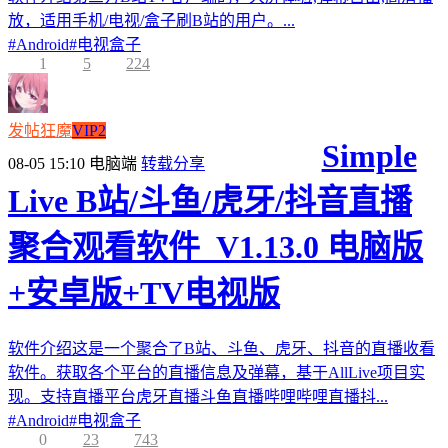
放，适用手机/电视/盒子刷B站的用户。...
#
Android
#
电视盒子
1
5
224
发帖狂魔
VIP2
Simple
08-05 15:10
电脑端
转载分享
Live B站/斗鱼/虎牙/抖音直播
聚合观看软件_V1.13.0 电脑版
+安卓版+TV电视版
软件介绍这是一个聚合了B站、斗鱼、虎牙、抖音的直播收看
软件。获取各个平台的直播信息及弹幕，基于AllLive项目实
现。支持直播平台虎牙直播斗鱼直播哔哩哔哩直播抖...
#
Android
#
电视盒子
0
23
743