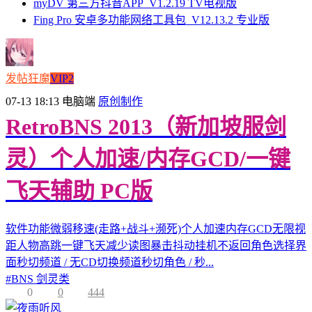
myDV 第三方抖音APP_V1.2.19 TV电视版
Fing Pro 安卓多功能网络工具包_V12.13.2 专业版
发帖狂魔
VIP2
07-13 18:13
电脑端
原创制作
RetroBNS 2013（新加坡服剑
灵）个人加速/内存GCD/一键
飞天辅助 PC版
软件功能微弱移速(走路+战斗+濒死)个人加速内存GCD无限视
距人物高跳一键飞天减少读图暴击抖动挂机不返回角色选择界
面秒切频道 / 无CD切换频道秒切角色 / 秒...
#
BNS 剑灵类
0
0
444