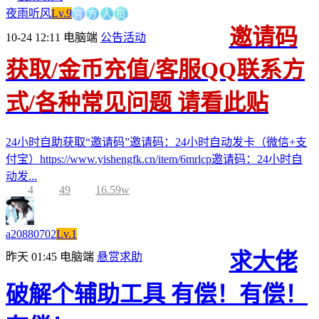
官
方
人
员
夜雨听风
Lv.9
邀请码
10-24 12:11
电脑端
公告活动
获取/金币充值/客服QQ联系方
式/各种常见问题 请看此贴
24小时自助获取“邀请码”邀请码：24小时自动发卡（微信+支
付宝）https://www.yishengfk.cn/item/6mrlcp邀请码：24小时自
动发...
4
49
16.59w
a20880702
Lv.1
求大佬
昨天 01:45
电脑端
悬赏求助
破解个辅助工具 有偿！有偿！