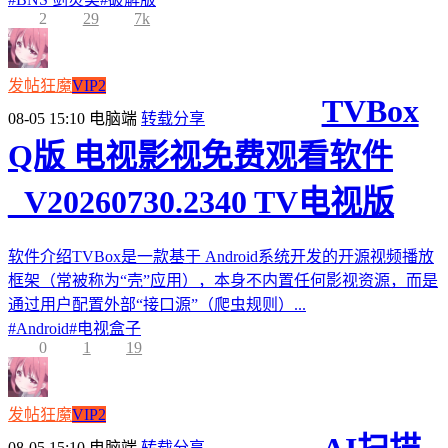
2
29
7k
发帖狂魔
VIP2
TVBox
08-05 15:10
电脑端
转载分享
Q版 电视影视免费观看软件
_V20260730.2340 TV电视版
软件介绍TVBox是一款基于 Android系统开发的开源视频播放
框架（常被称为“壳”应用），本身不内置任何影视资源，而是
通过用户配置外部“接口源”（爬虫规则）...
#
Android
#
电视盒子
0
1
19
发帖狂魔
VIP2
08-05 15:10
电脑端
转载分享