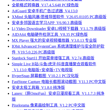
全能格式转换器_V17.4.5.648 PC绿色版
AdGuard 安卓手机广告过滤器_V4.13.0
XMind 头脑风暴/思维导图软件_V26.05.01105 PC高级版
安卓多邻国语言学习APP_V6.90.3 高级版
Lj Video Downloader 安卓LJ视频下载器_V1.1.79 高级版
AIDA64 电脑硬件检测工具_V8.35 PC绿色版
MX Player 强大的安卓视频播放器_V3.0.13 专业版
IObit Advanced SystemCare 系统清理维护与安全防护软
件_V19.5.0.226 PC高级版
Stardock Start11 开始菜单增强工具_V2.74 高级版
Simple Live B站/斗鱼/虎牙/抖音直播聚合观看软件
_V1.13.0 电脑版+安卓版+TV电视版
HyperSnap 屏幕截图_V10.2.1 PC汉化版
FastStone Capture 电脑长截图滚动截图_V11.3 PC中文版
安卓太极工具箱_V1.8.0 纯净版
Lanerc（原OmoFun）安卓日漫观看工具_V1.1.7.3 纯净
版
Pixelorama 像素画绘制工具_V1.2 PC中文版