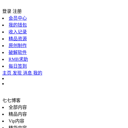
登录
注册
会员中心
我的钱包
收入记录
精品资源
原创制作
破解软件
RMB求助
每日签到
主页
发现
消息
我的
七七博客
全部内容
精品内容
Vip内容
精华内容