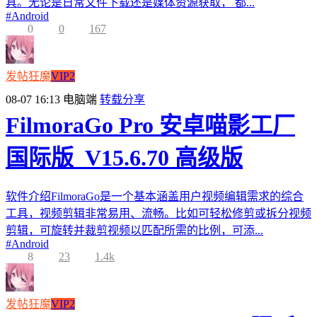
具。无论是日常文件下载还是媒体资源获取， 都...
#
Android
0
0
167
发帖狂魔
VIP2
08-07 16:13
电脑端
转载分享
FilmoraGo Pro 安卓喵影工厂
国际版_V15.6.70 高级版
软件介绍FilmoraGo是一个基本涵盖用户视频编辑需求的综合
工具，视频剪辑非常易用、流畅。比如可轻松修剪或拆分视频
剪辑，可旋转并裁剪视频以匹配所需的比例，可添...
#
Android
8
23
1.4k
发帖狂魔
VIP2