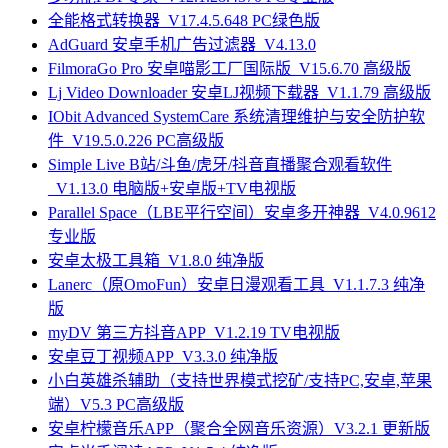
全能格式转换器_V17.4.5.648 PC绿色版
AdGuard 安卓手机广告过滤器_V4.13.0
FilmoraGo Pro 安卓喵影工厂国际版_V15.6.70 高级版
Lj Video Downloader 安卓LJ视频下载器_V1.1.79 高级版
IObit Advanced SystemCare 系统清理维护与安全防护软
件_V19.5.0.226 PC高级版
Simple Live B站/斗鱼/虎牙/抖音直播聚合观看软件
_V1.13.0 电脑版+安卓版+TV电视版
Parallel Space（LBE平行空间）安卓多开神器_V4.0.9612
专业版
安卓太极工具箱_V1.8.0 纯净版
Lanerc（原OmoFun）安卓日漫观看工具_V1.1.7.3 纯净
版
myDV 第三方抖音APP_V1.2.19 TV电视版
安卓豆丁视频APP_V3.3.0 纯净版
小白英雄杀辅助（支持世界模式挖矿/支持PC,安卓,苹果
端）V5.3 PC高级版
安卓柠檬音乐APP（聚合全网音乐资源）V3.2.1 更新版