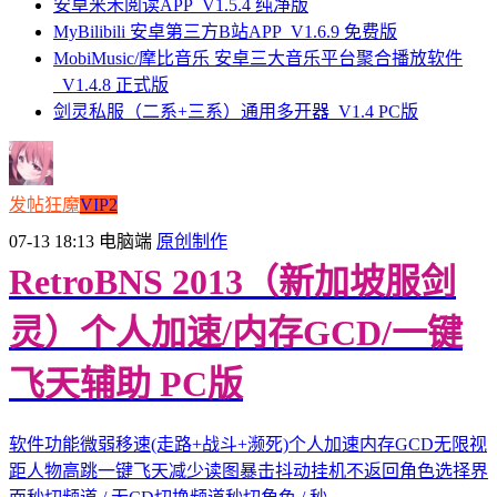
安卓米禾阅读APP_V1.5.4 纯净版
MyBilibili 安卓第三方B站APP_V1.6.9 免费版
MobiMusic/摩比音乐 安卓三大音乐平台聚合播放软件
_V1.4.8 正式版
剑灵私服（二系+三系）通用多开器_V1.4 PC版
发帖狂魔
VIP2
07-13 18:13
电脑端
原创制作
RetroBNS 2013（新加坡服剑
灵）个人加速/内存GCD/一键
飞天辅助 PC版
软件功能微弱移速(走路+战斗+濒死)个人加速内存GCD无限视
距人物高跳一键飞天减少读图暴击抖动挂机不返回角色选择界