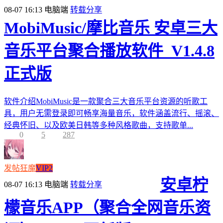
08-07 16:13
电脑端
转载分享
MobiMusic/摩比音乐 安卓三大
音乐平台聚合播放软件_V1.4.8
正式版
软件介绍MobiMusic是一款聚合三大音乐平台资源的听歌工
具，用户无需登录即可畅享海量音乐，软件涵盖流行、摇滚、
经典怀旧、以及欧美日韩等多种风格歌曲，支持歌单...
0
5
287
发帖狂魔
VIP2
安卓柠
08-07 16:13
电脑端
转载分享
檬音乐APP（聚合全网音乐资