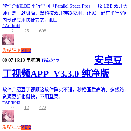
软件介绍LBE 平行空间「Parallel Space Pro」「原 LBE 双开大
师」是一款极简、黑科技双开神器应用，让您一键在平行空间
内创建应用快捷方式，和...
#
Android
2
25
698
发帖狂魔
VIP2
安卓豆
08-07 16:13
电脑端
转载分享
丁视频APP_V3.3.0 纯净版
软件介绍豆丁视频这软件确实不错，秒播画质高清、多线路，
资源更新也挺快，不用登录。...
#
Android
0
12
472
发帖狂魔
VIP2