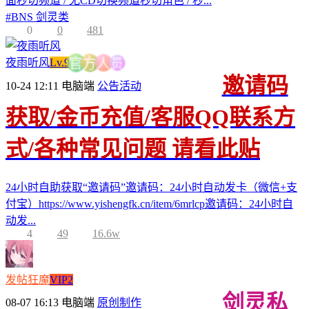
面秒切频道 / 无CD切换频道秒切角色 / 秒...
#
BNS 剑灵类
0
0
481
员
夜雨听风
Lv.9
人
方
官
邀请码
10-24 12:11
电脑端
公告活动
获取/金币充值/客服QQ联系方
式/各种常见问题 请看此贴
24小时自助获取“邀请码”邀请码：24小时自动发卡（微信+支
付宝）https://www.yishengfk.cn/item/6mrlcp邀请码：24小时自
动发...
4
49
16.6w
发帖狂魔
VIP2
剑灵私
08-07 16:13
电脑端
原创制作