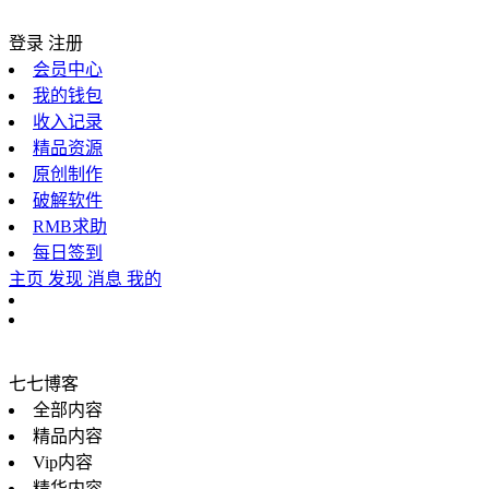
登录
注册
会员中心
我的钱包
收入记录
精品资源
原创制作
破解软件
RMB求助
每日签到
主页
发现
消息
我的
七七博客
全部内容
精品内容
Vip内容
精华内容