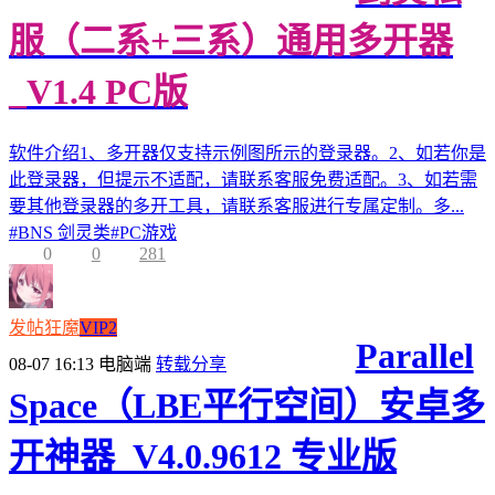
服（二系+三系）通用多开器
_V1.4 PC版
软件介绍1、多开器仅支持示例图所示的登录器。2、如若你是
此登录器，但提示不适配，请联系客服免费适配。3、如若需
要其他登录器的多开工具，请联系客服进行专属定制。多...
#
BNS 剑灵类
#
PC游戏
0
0
281
发帖狂魔
VIP2
Parallel
08-07 16:13
电脑端
转载分享
Space（LBE平行空间）安卓多
开神器_V4.0.9612 专业版