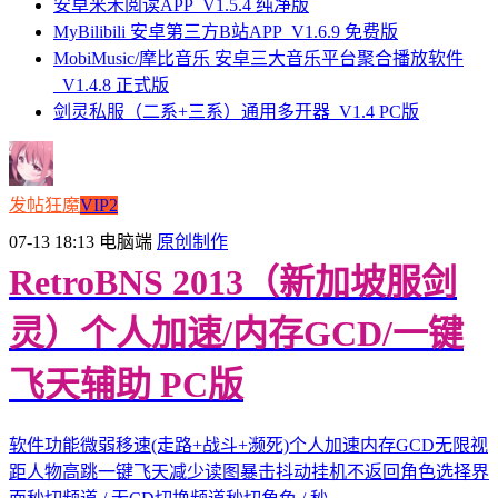
安卓米禾阅读APP_V1.5.4 纯净版
MyBilibili 安卓第三方B站APP_V1.6.9 免费版
MobiMusic/摩比音乐 安卓三大音乐平台聚合播放软件
_V1.4.8 正式版
剑灵私服（二系+三系）通用多开器_V1.4 PC版
发帖狂魔
VIP2
07-13 18:13
电脑端
原创制作
RetroBNS 2013（新加坡服剑
灵）个人加速/内存GCD/一键
飞天辅助 PC版
软件功能微弱移速(走路+战斗+濒死)个人加速内存GCD无限视
距人物高跳一键飞天减少读图暴击抖动挂机不返回角色选择界