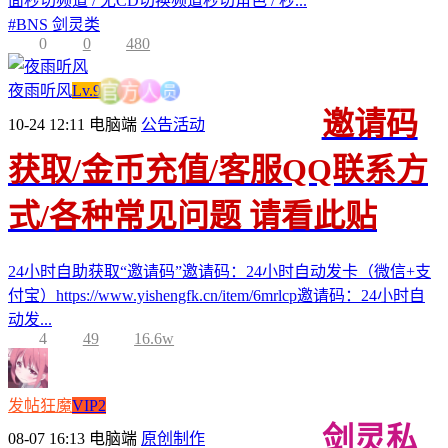
面秒切频道 / 无CD切换频道秒切角色 / 秒...
#
BNS 剑灵类
0
0
480
员
人
夜雨听风
Lv.9
方
官
邀请码
10-24 12:11
电脑端
公告活动
获取/金币充值/客服QQ联系方
式/各种常见问题 请看此贴
24小时自助获取“邀请码”邀请码：24小时自动发卡（微信+支
付宝）https://www.yishengfk.cn/item/6mrlcp邀请码：24小时自
动发...
4
49
16.6w
发帖狂魔
VIP2
剑灵私
08-07 16:13
电脑端
原创制作