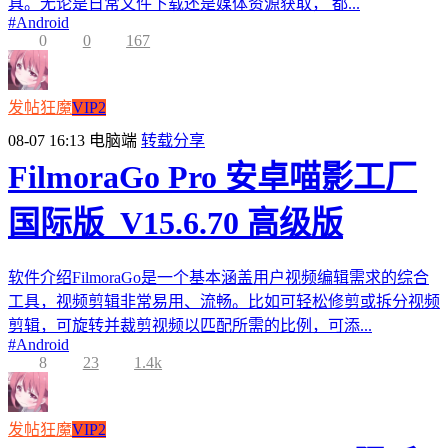
具。无论是日常文件下载还是媒体资源获取， 都...
#
Android
0
0
167
发帖狂魔
VIP2
08-07 16:13
电脑端
转载分享
FilmoraGo Pro 安卓喵影工厂
国际版_V15.6.70 高级版
软件介绍FilmoraGo是一个基本涵盖用户视频编辑需求的综合
工具，视频剪辑非常易用、流畅。比如可轻松修剪或拆分视频
剪辑，可旋转并裁剪视频以匹配所需的比例，可添...
#
Android
8
23
1.4k
发帖狂魔
VIP2