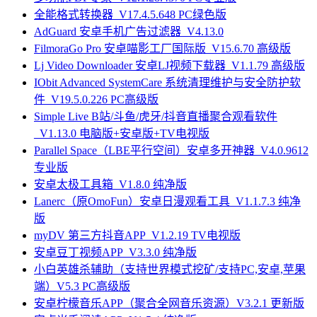
全能格式转换器_V17.4.5.648 PC绿色版
AdGuard 安卓手机广告过滤器_V4.13.0
FilmoraGo Pro 安卓喵影工厂国际版_V15.6.70 高级版
Lj Video Downloader 安卓LJ视频下载器_V1.1.79 高级版
IObit Advanced SystemCare 系统清理维护与安全防护软
件_V19.5.0.226 PC高级版
Simple Live B站/斗鱼/虎牙/抖音直播聚合观看软件
_V1.13.0 电脑版+安卓版+TV电视版
Parallel Space（LBE平行空间）安卓多开神器_V4.0.9612
专业版
安卓太极工具箱_V1.8.0 纯净版
Lanerc（原OmoFun）安卓日漫观看工具_V1.1.7.3 纯净
版
myDV 第三方抖音APP_V1.2.19 TV电视版
安卓豆丁视频APP_V3.3.0 纯净版
小白英雄杀辅助（支持世界模式挖矿/支持PC,安卓,苹果
端）V5.3 PC高级版
安卓柠檬音乐APP（聚合全网音乐资源）V3.2.1 更新版