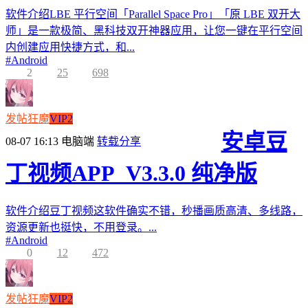
软件介绍LBE 平行空间「Parallel Space Pro」「原 LBE 双开大
师」是一款极简、黑科技双开神器应用，让您一键在平行空间
内创建应用快捷方式，和...
#
Android
2
25
698
发帖狂魔
VIP2
安卓豆
08-07 16:13
电脑端
转载分享
丁视频APP_V3.3.0 纯净版
软件介绍豆丁视频这软件确实不错，秒播画质高清、多线路，
资源更新也挺快，不用登录。...
#
Android
0
12
472
发帖狂魔
VIP2