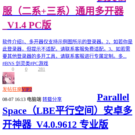
服（二系+三系）通用多开器
_V1.4 PC版
软件介绍1、多开器仅支持示例图所示的登录器。2、如若你是
此登录器，但提示不适配，请联系客服免费适配。3、如若需
要其他登录器的多开工具，请联系客服进行专属定制。多...
#
BNS 剑灵类
#
PC游戏
0
0
281
发帖狂魔
VIP2
Parallel
08-07 16:13
电脑端
转载分享
Space（LBE平行空间）安卓多
开神器_V4.0.9612 专业版