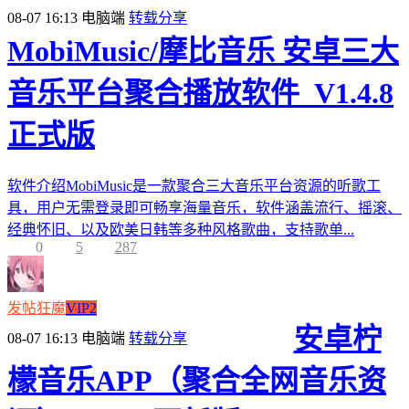
08-07 16:13
电脑端
转载分享
MobiMusic/摩比音乐 安卓三大
音乐平台聚合播放软件_V1.4.8
正式版
软件介绍MobiMusic是一款聚合三大音乐平台资源的听歌工
具，用户无需登录即可畅享海量音乐，软件涵盖流行、摇滚、
经典怀旧、以及欧美日韩等多种风格歌曲，支持歌单...
0
5
287
发帖狂魔
VIP2
安卓柠
08-07 16:13
电脑端
转载分享
檬音乐APP（聚合全网音乐资