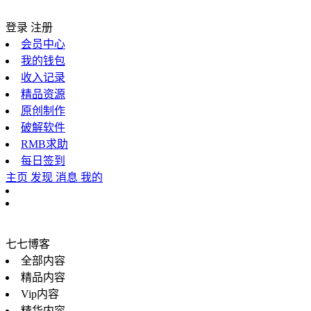
登录
注册
会员中心
我的钱包
收入记录
精品资源
原创制作
破解软件
RMB求助
每日签到
主页
发现
消息
我的
七七博客
全部内容
精品内容
Vip内容
精华内容