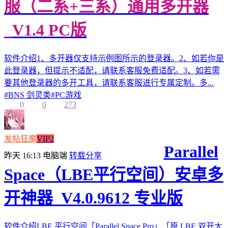
服（二系+三系）通用多开器
_V1.4 PC版
软件介绍1、多开器仅支持示例图所示的登录器。2、如若你是
此登录器，但提示不适配，请联系客服免费适配。3、如若需
要其他登录器的多开工具，请联系客服进行专属定制。多...
#
BNS 剑灵类
#
PC游戏
0
0
273
发帖狂魔
VIP2
Parallel
昨天 16:13
电脑端
转载分享
Space（LBE平行空间）安卓多
开神器_V4.0.9612 专业版
软件介绍LBE 平行空间「Parallel Space Pro」「原 LBE 双开大