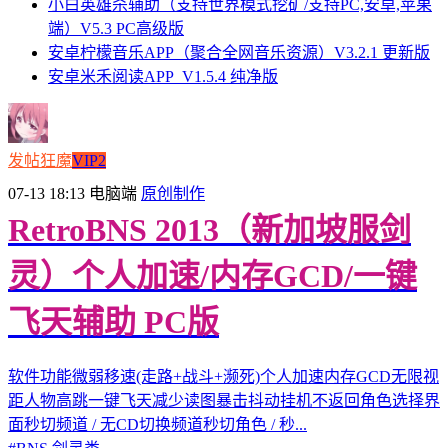
小白英雄杀辅助（支持世界模式挖矿/支持PC,安卓,苹果
端）V5.3 PC高级版
安卓柠檬音乐APP（聚合全网音乐资源）V3.2.1 更新版
安卓米禾阅读APP_V1.5.4 纯净版
发帖狂魔
VIP2
07-13 18:13
电脑端
原创制作
RetroBNS 2013（新加坡服剑
灵）个人加速/内存GCD/一键
飞天辅助 PC版
软件功能微弱移速(走路+战斗+濒死)个人加速内存GCD无限视
距人物高跳一键飞天减少读图暴击抖动挂机不返回角色选择界
面秒切频道 / 无CD切换频道秒切角色 / 秒...