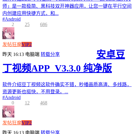
师」是一款极简、黑科技双开神器应用，让您一键在平行空间
内创建应用快捷方式，和...
#
Android
2
25
686
发帖狂魔
VIP2
安卓豆
昨天 16:13
电脑端
转载分享
丁视频APP_V3.3.0 纯净版
软件介绍豆丁视频这软件确实不错，秒播画质高清、多线路，
资源更新也挺快，不用登录。...
#
Android
0
12
468
发帖狂魔
VIP2
昨天 16:13
电脑端
转载分享