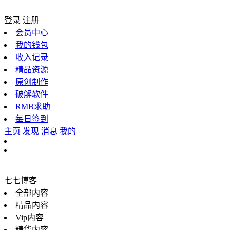
登录
注册
会员中心
我的钱包
收入记录
精品资源
原创制作
破解软件
RMB求助
每日签到
主页
发现
消息
我的
七七博客
全部内容
精品内容
Vip内容
精华内容