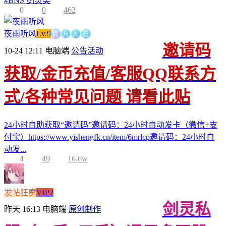
#
BNS 剑灵类
0
0
462
方
官
人
员
夜雨听风
Lv.9
邀请码
10-24 12:11
电脑端
公告活动
获取/金币充值/客服QQ联系方
式/各种常见问题 请看此贴
24小时自助获取“邀请码”邀请码：24小时自动发卡（微信+支
付宝）https://www.yishengfk.cn/item/6mrlcp邀请码：24小时自
动发...
4
49
16.6w
发帖狂魔
VIP2
剑灵私
昨天 16:13
电脑端
原创制作