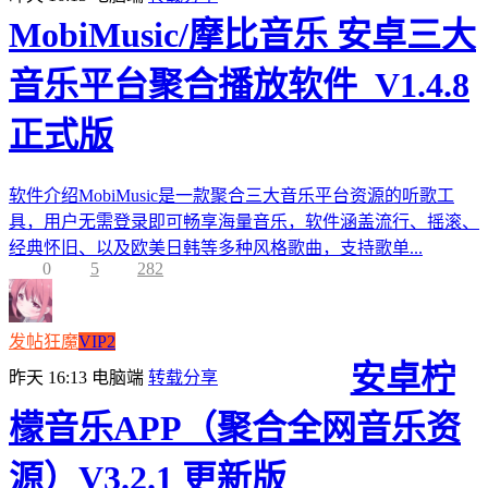
MobiMusic/摩比音乐 安卓三大
音乐平台聚合播放软件_V1.4.8
正式版
软件介绍MobiMusic是一款聚合三大音乐平台资源的听歌工
具，用户无需登录即可畅享海量音乐，软件涵盖流行、摇滚、
经典怀旧、以及欧美日韩等多种风格歌曲，支持歌单...
0
5
282
发帖狂魔
VIP2
安卓柠
昨天 16:13
电脑端
转载分享
檬音乐APP（聚合全网音乐资
源）V3.2.1 更新版