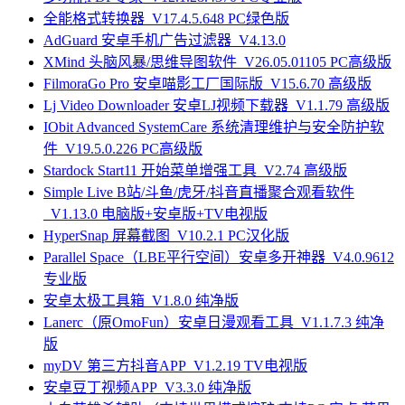
全能格式转换器_V17.4.5.648 PC绿色版
AdGuard 安卓手机广告过滤器_V4.13.0
XMind 头脑风暴/思维导图软件_V26.05.01105 PC高级版
FilmoraGo Pro 安卓喵影工厂国际版_V15.6.70 高级版
Lj Video Downloader 安卓LJ视频下载器_V1.1.79 高级版
IObit Advanced SystemCare 系统清理维护与安全防护软
件_V19.5.0.226 PC高级版
Stardock Start11 开始菜单增强工具_V2.74 高级版
Simple Live B站/斗鱼/虎牙/抖音直播聚合观看软件
_V1.13.0 电脑版+安卓版+TV电视版
HyperSnap 屏幕截图_V10.2.1 PC汉化版
Parallel Space（LBE平行空间）安卓多开神器_V4.0.9612
专业版
安卓太极工具箱_V1.8.0 纯净版
Lanerc（原OmoFun）安卓日漫观看工具_V1.1.7.3 纯净
版
myDV 第三方抖音APP_V1.2.19 TV电视版
安卓豆丁视频APP_V3.3.0 纯净版