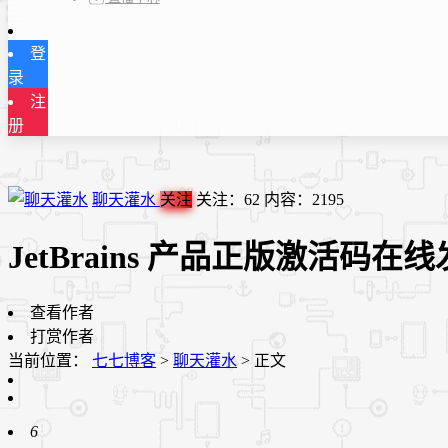
登
录
注
册
聊天灌水
关注
关注：
62
内容：
2195
JetBrains 产品正版激活码在
查看作者
打赏作者
当前位置：
七七博客
>
聊天灌水
>
正文
6