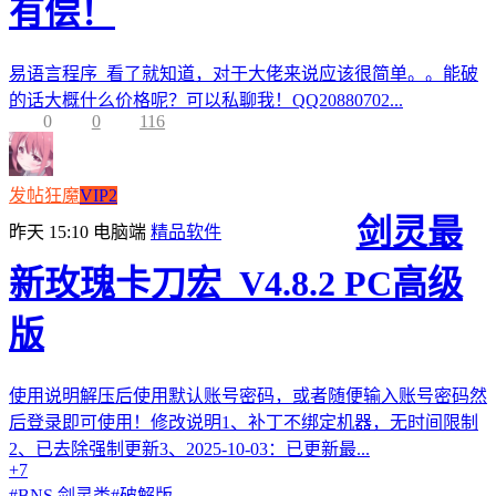
有偿！
易语言程序 看了就知道，对于大佬来说应该很简单。。能破
的话大概什么价格呢？可以私聊我！QQ20880702...
0
0
116
发帖狂魔
VIP2
剑灵最
昨天 15:10
电脑端
精品软件
新玫瑰卡刀宏_V4.8.2 PC高级
版
使用说明解压后使用默认账号密码，或者随便输入账号密码然
后登录即可使用！修改说明1、补丁不绑定机器，无时间限制
2、已去除强制更新3、2025-10-03：已更新最...
+7
#
BNS 剑灵类
#
破解版