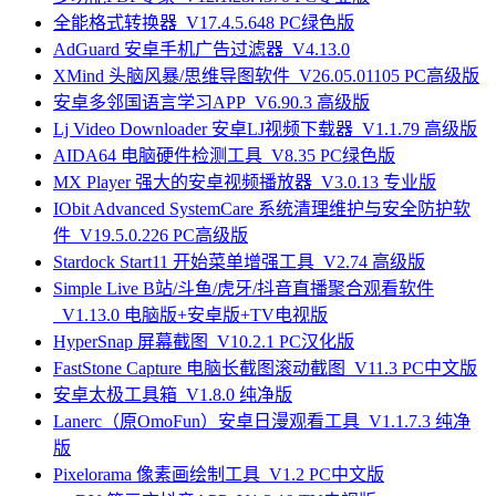
全能格式转换器_V17.4.5.648 PC绿色版
AdGuard 安卓手机广告过滤器_V4.13.0
XMind 头脑风暴/思维导图软件_V26.05.01105 PC高级版
安卓多邻国语言学习APP_V6.90.3 高级版
Lj Video Downloader 安卓LJ视频下载器_V1.1.79 高级版
AIDA64 电脑硬件检测工具_V8.35 PC绿色版
MX Player 强大的安卓视频播放器_V3.0.13 专业版
IObit Advanced SystemCare 系统清理维护与安全防护软
件_V19.5.0.226 PC高级版
Stardock Start11 开始菜单增强工具_V2.74 高级版
Simple Live B站/斗鱼/虎牙/抖音直播聚合观看软件
_V1.13.0 电脑版+安卓版+TV电视版
HyperSnap 屏幕截图_V10.2.1 PC汉化版
FastStone Capture 电脑长截图滚动截图_V11.3 PC中文版
安卓太极工具箱_V1.8.0 纯净版
Lanerc（原OmoFun）安卓日漫观看工具_V1.1.7.3 纯净
版
Pixelorama 像素画绘制工具_V1.2 PC中文版