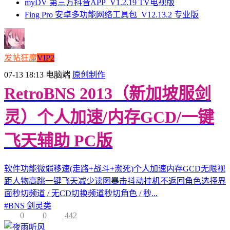
myDV 第三方抖音APP_V1.2.19 TV电视版
Fing Pro 安卓多功能网络工具包_V12.13.2 专业版
发帖狂魔
VIP2
07-13 18:13
电脑端
原创制作
RetroBNS 2013（新加坡服剑
灵）个人加速/内存GCD/一键
飞天辅助 PC版
软件功能微弱移速(走路+战斗+濒死)个人加速内存GCD无限视
距人物高跳一键飞天减少读图暴击抖动挂机不返回角色选择界
面秒切频道 / 无CD切换频道秒切角色 / 秒...
#
BNS 剑灵类
0
0
442