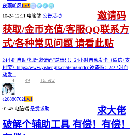
官
方
人
员
夜雨听风
Lv.9
邀请码
10-24 12:11
电脑端
公告活动
获取/金币充值/客服QQ联系方
式/各种常见问题 请看此贴
24小时自助获取“邀请码”邀请码：24小时自动发卡（微信+支
付宝）https://www.yishengfk.cn/item/6mrlcp邀请码：24小时自
动发...
4
49
16.59w
a20880702
Lv.1
求大佬
01:45
电脑端
悬赏求助
破解个辅助工具 有偿！有偿！