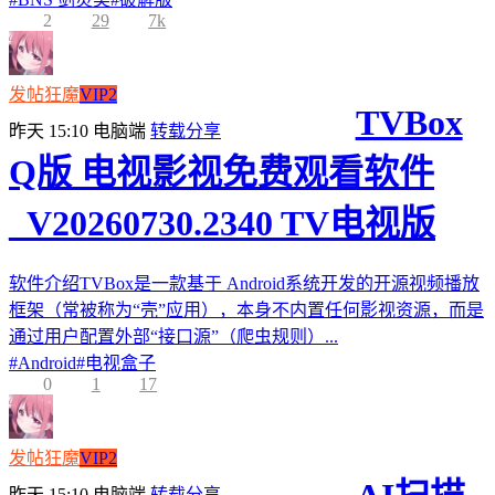
2
29
7k
发帖狂魔
VIP2
TVBox
昨天 15:10
电脑端
转载分享
Q版 电视影视免费观看软件
_V20260730.2340 TV电视版
软件介绍TVBox是一款基于 Android系统开发的开源视频播放
框架（常被称为“壳”应用），本身不内置任何影视资源，而是
通过用户配置外部“接口源”（爬虫规则）...
#
Android
#
电视盒子
0
1
17
发帖狂魔
VIP2
昨天 15:10
电脑端
转载分享