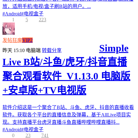
放，适用手机/电视/盒子刷B站的用户。...
#
Android
#
电视盒子
1
5
223
发帖狂魔
VIP2
Simple
昨天 15:10
电脑端
转载分享
Live B站/斗鱼/虎牙/抖音直播
聚合观看软件_V1.13.0 电脑版
+安卓版+TV电视版
软件介绍这是一个聚合了B站、斗鱼、虎牙、抖音的直播收看
软件。获取各个平台的直播信息及弹幕，基于AllLive项目实
现。支持直播平台虎牙直播斗鱼直播哔哩哔哩直播抖...
#
Android
#
电视盒子
0
23
741