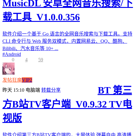
MusicDL 安卓全网音乐搜索/下
载工具_V1.0.0.356
软件介绍一个基于 Go 语言的全网音乐搜索与下载工具。支持
CLI 命令行与 Web 服务双模式，内置网易云、QQ、酷狗、
Bilibili、汽水音乐等 10+ ...
#
Android
0
4
59
发帖狂魔
VIP2
BT 第三
昨天 15:10
电脑端
转载分享
方B站TV客户端_V0.9.32 TV电
视版
软件介绍第三方B站TV客户端的，大屏体验,弹幕自由,高清播