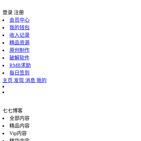
登录
注册
会员中心
我的钱包
收入记录
精品资源
原创制作
破解软件
RMB求助
每日签到
主页
发现
消息
我的
七七博客
全部内容
精品内容
Vip内容
精华内容