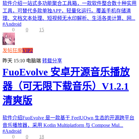
软件介绍一站式多功能聚合工具箱，一款软件整合数十种实用
工具，可替代多款单独APP，轻量化运行。覆盖手机存储清
理、文档文本处理、短视频无水印解析、生活各类计算、网...
#
Android
0
0
15
发帖狂魔
VIP2
昨天 15:10
电脑端
转载分享
FuoEvolve 安卓开源音乐播放
器（可无限下载音乐）V1.2.1
清爽版
软件介绍FuoEvolve 是一款基于 FeelUOwn 生态的开源跨平台
音乐播放器，采用 Kotlin Multiplatform 与 Compose Mul...
#
Android
0
0
18