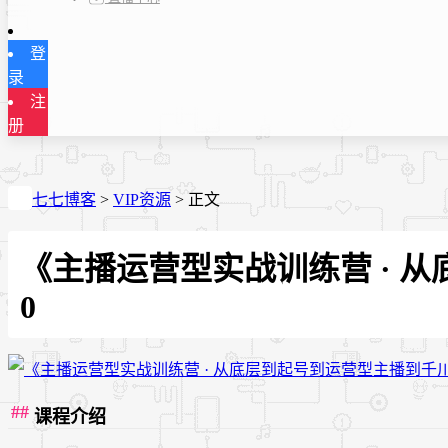
登
录
注
册
七七博客
>
VIP资源
>
正文
《主播运营型实战训练营 · 
0
课程介绍