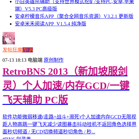
小白英雄杀辅助（支持世界模式挖矿/支持PC,安卓,苹果
端）V5.3 PC高级版
安卓柠檬音乐APP（聚合全网音乐资源）V3.2.1 更新版
安卓米禾阅读APP_V1.5.4 纯净版
发帖狂魔
VIP2
07-13 18:13
电脑端
原创制作
RetroBNS 2013（新加坡服剑
灵）个人加速/内存GCD/一键
飞天辅助 PC版
软件功能微弱移速(走路+战斗+濒死)个人加速内存GCD无限视
距人物高跳一键飞天减少读图暴击抖动挂机不返回角色选择界
面秒切频道 / 无CD切换频道秒切角色 / 秒...