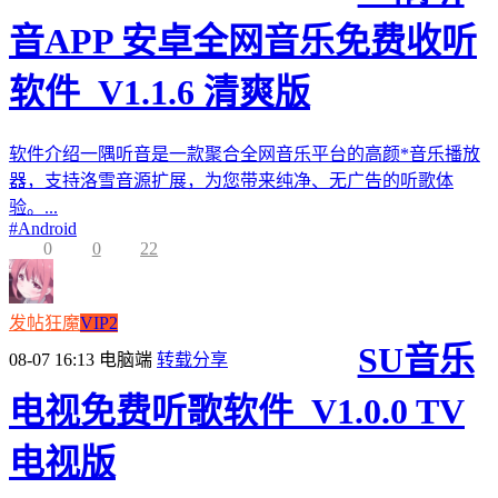
音APP 安卓全网音乐免费收听
软件_V1.1.6 清爽版
软件介绍一隅听音是一款聚合全网音乐平台的高颜*音乐播放
器，支持洛雪音源扩展，为您带来纯净、无广告的听歌体
验。...
#
Android
0
0
22
发帖狂魔
VIP2
SU音乐
08-07 16:13
电脑端
转载分享
电视免费听歌软件_V1.0.0 TV
电视版