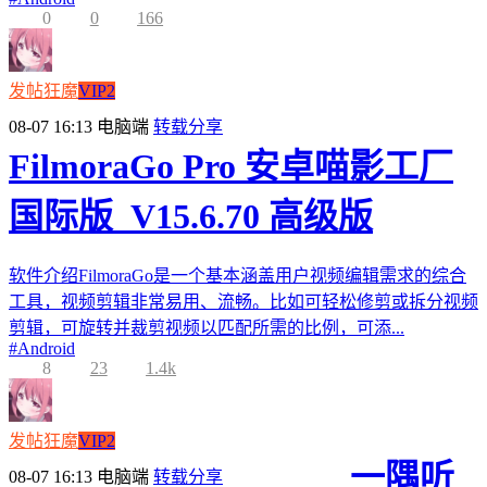
0
0
166
发帖狂魔
VIP2
08-07 16:13
电脑端
转载分享
FilmoraGo Pro 安卓喵影工厂
国际版_V15.6.70 高级版
软件介绍FilmoraGo是一个基本涵盖用户视频编辑需求的综合
工具，视频剪辑非常易用、流畅。比如可轻松修剪或拆分视频
剪辑，可旋转并裁剪视频以匹配所需的比例，可添...
#
Android
8
23
1.4k
发帖狂魔
VIP2
一隅听
08-07 16:13
电脑端
转载分享