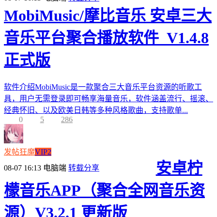
MobiMusic/摩比音乐 安卓三大
音乐平台聚合播放软件_V1.4.8
正式版
软件介绍MobiMusic是一款聚合三大音乐平台资源的听歌工
具，用户无需登录即可畅享海量音乐，软件涵盖流行、摇滚、
经典怀旧、以及欧美日韩等多种风格歌曲，支持歌单...
0
5
286
发帖狂魔
VIP2
安卓柠
08-07 16:13
电脑端
转载分享
檬音乐APP（聚合全网音乐资
源）V3.2.1 更新版