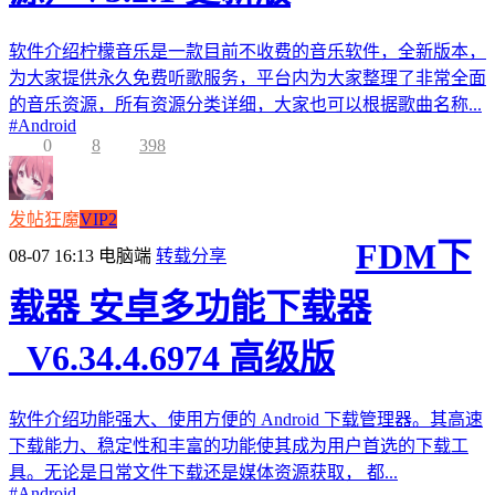
软件介绍柠檬音乐是一款目前不收费的音乐软件，全新版本，
为大家提供永久免费听歌服务，平台内为大家整理了非常全面
的音乐资源，所有资源分类详细，大家也可以根据歌曲名称...
#
Android
0
8
398
发帖狂魔
VIP2
FDM下
08-07 16:13
电脑端
转载分享
载器 安卓多功能下载器
_V6.34.4.6974 高级版
软件介绍功能强大、使用方便的 Android 下载管理器。其高速
下载能力、稳定性和丰富的功能使其成为用户首选的下载工
具。无论是日常文件下载还是媒体资源获取， 都...
#
Android