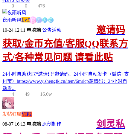
#
BNS 剑灵类
0
0
476
人
方
员
官
夜雨听风
Lv.9
邀请码
10-24 12:11
电脑端
公告活动
获取/金币充值/客服QQ联系方
式/各种常见问题 请看此贴
24小时自助获取“邀请码”邀请码：24小时自动发卡（微信+支
付宝）https://www.yishengfk.cn/item/6mrlcp邀请码：24小时自
动发...
4
49
16.6w
发帖狂魔
VIP2
剑灵私
08-07 16:13
电脑端
原创制作