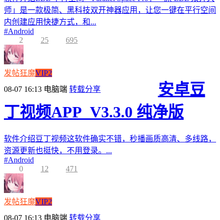
师」是一款极简、黑科技双开神器应用，让您一键在平行空间
内创建应用快捷方式，和...
#
Android
2
25
695
发帖狂魔
VIP2
安卓豆
08-07 16:13
电脑端
转载分享
丁视频APP_V3.3.0 纯净版
软件介绍豆丁视频这软件确实不错，秒播画质高清、多线路，
资源更新也挺快，不用登录。...
#
Android
0
12
471
发帖狂魔
VIP2
08-07 16:13
电脑端
转载分享