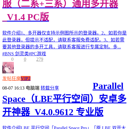
服（二系+三系）通用多开器
_V1.4 PC版
软件介绍1、多开器仅支持示例图所示的登录器。2、如若你是
此登录器，但提示不适配，请联系客服免费适配。3、如若需
要其他登录器的多开工具，请联系客服进行专属定制。多...
#
BNS 剑灵类
#
PC游戏
0
0
279
发帖狂魔
VIP2
Parallel
08-07 16:13
电脑端
转载分享
Space（LBE平行空间）安卓多
开神器_V4.0.9612 专业版
软件介绍LBE 平行空间「Parallel Space Pro」「原 LBE 双开大