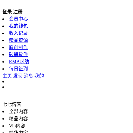
登录
注册
会员中心
我的钱包
收入记录
精品资源
原创制作
破解软件
RMB求助
每日签到
主页
发现
消息
我的
七七博客
全部内容
精品内容
Vip内容
精华内容