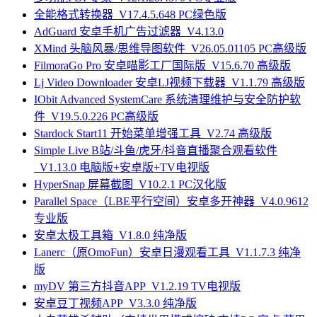
全能格式转换器_V17.4.5.648 PC绿色版
AdGuard 安卓手机广告过滤器_V4.13.0
XMind 头脑风暴/思维导图软件_V26.05.01105 PC高级版
FilmoraGo Pro 安卓喵影工厂国际版_V15.6.70 高级版
Lj Video Downloader 安卓LJ视频下载器_V1.1.79 高级版
IObit Advanced SystemCare 系统清理维护与安全防护软
件_V19.5.0.226 PC高级版
Stardock Start11 开始菜单增强工具_V2.74 高级版
Simple Live B站/斗鱼/虎牙/抖音直播聚合观看软件
_V1.13.0 电脑版+安卓版+TV电视版
HyperSnap 屏幕截图_V10.2.1 PC汉化版
Parallel Space（LBE平行空间）安卓多开神器_V4.0.9612
专业版
安卓太极工具箱_V1.8.0 纯净版
Lanerc（原OmoFun）安卓日漫观看工具_V1.1.7.3 纯净
版
myDV 第三方抖音APP_V1.2.19 TV电视版
安卓豆丁视频APP_V3.3.0 纯净版