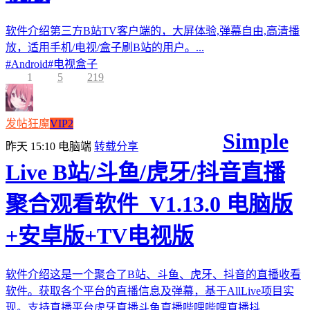
软件介绍第三方B站TV客户端的，大屏体验,弹幕自由,高清播
放，适用手机/电视/盒子刷B站的用户。...
#
Android
#
电视盒子
1
5
219
发帖狂魔
VIP2
Simple
昨天 15:10
电脑端
转载分享
Live B站/斗鱼/虎牙/抖音直播
聚合观看软件_V1.13.0 电脑版
+安卓版+TV电视版
软件介绍这是一个聚合了B站、斗鱼、虎牙、抖音的直播收看
软件。获取各个平台的直播信息及弹幕，基于AllLive项目实
现。支持直播平台虎牙直播斗鱼直播哔哩哔哩直播抖...