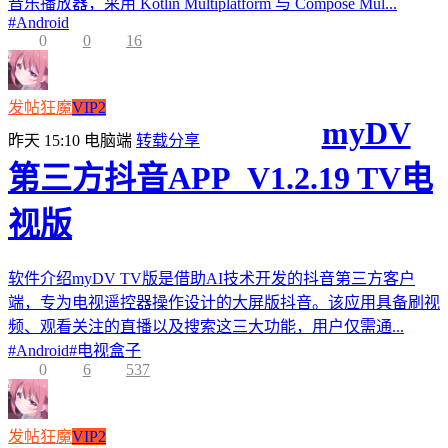
音乐播放器，采用 Kotlin Multiplatform 与 Compose Mul...
#
Android
0
0
16
发帖狂魔
VIP2
myDV
昨天 15:10
电脑端
转载分享
第三方抖音APP_V1.2.19 TV电
视版
软件介绍myDV TV版是借助AI技术开发的抖音第三方客户
端，专为电视遥控器操作设计的大屏版抖音。该应用具备刷视
频、观看关注的直播以及搜索这三大功能，用户仅需通...
#
Android
#
电视盒子
0
6
537
发帖狂魔
VIP2