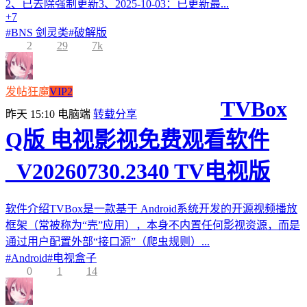
2、已去除强制更新3、2025-10-03：已更新最...
+7
#
BNS 剑灵类
#
破解版
2
29
7k
发帖狂魔
VIP2
TVBox
昨天 15:10
电脑端
转载分享
Q版 电视影视免费观看软件
_V20260730.2340 TV电视版
软件介绍TVBox是一款基于 Android系统开发的开源视频播放
框架（常被称为“壳”应用），本身不内置任何影视资源，而是
通过用户配置外部“接口源”（爬虫规则）...
#
Android
#
电视盒子
0
1
14