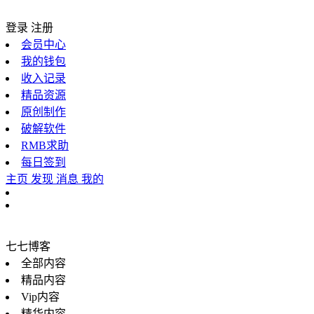
登录
注册
会员中心
我的钱包
收入记录
精品资源
原创制作
破解软件
RMB求助
每日签到
主页
发现
消息
我的
七七博客
全部内容
精品内容
Vip内容
精华内容