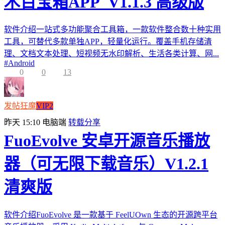
木百宝箱APP_V1.1.3 高级版
软件介绍一站式多功能聚合工具箱，一款软件整合数十种实用
工具，可替代多款单独APP，轻量化运行。覆盖手机存储清
理、文档文本处理、短视频无水印解析、生活各类计算、网...
#
Android
0
0
13
发帖狂魔
VIP2
昨天 15:10
电脑端
转载分享
FuoEvolve 安卓开源音乐播放
器（可无限下载音乐）V1.2.1
清爽版
软件介绍FuoEvolve 是一款基于 FeelUOwn 生态的开源跨平台