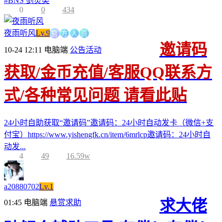
#
BNS 剑灵类
0
0
434
方
官
人
员
夜雨听风
Lv.9
邀请码
10-24 12:11
电脑端
公告活动
获取/金币充值/客服QQ联系方
式/各种常见问题 请看此贴
24小时自助获取“邀请码”邀请码：24小时自动发卡（微信+支
付宝）https://www.yishengfk.cn/item/6mrlcp邀请码：24小时自
动发...
4
49
16.59w
a20880702
Lv.1
求大佬
01:45
电脑端
悬赏求助