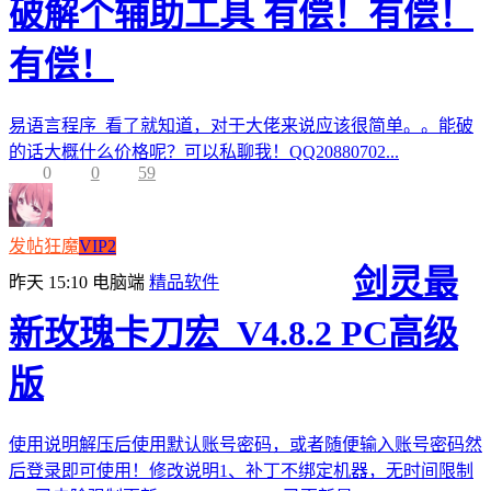
破解个辅助工具 有偿！有偿！
有偿！
易语言程序 看了就知道，对于大佬来说应该很简单。。能破
的话大概什么价格呢？可以私聊我！QQ20880702...
0
0
59
发帖狂魔
VIP2
剑灵最
昨天 15:10
电脑端
精品软件
新玫瑰卡刀宏_V4.8.2 PC高级
版
使用说明解压后使用默认账号密码，或者随便输入账号密码然
后登录即可使用！修改说明1、补丁不绑定机器，无时间限制