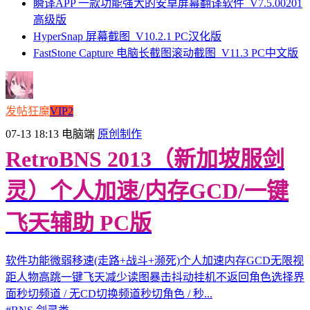
瞬译APP 一款功能强大的安卓屏幕翻译软件_V7.5.00201
高级版
HyperSnap 屏幕截图_V10.2.1 PC汉化版
FastStone Capture 电脑长截图滚动截图_V11.3 PC中文版
发帖狂魔
VIP2
07-13 18:13
电脑端
原创制作
RetroBNS 2013（新加坡服剑
灵）个人加速/内存GCD/一键
飞天辅助 PC版
软件功能微弱移速(走路+战斗+濒死)个人加速内存GCD无限视
距人物高跳一键飞天减少读图暴击抖动挂机不返回角色选择界
面秒切频道 / 无CD切换频道秒切角色 / 秒...