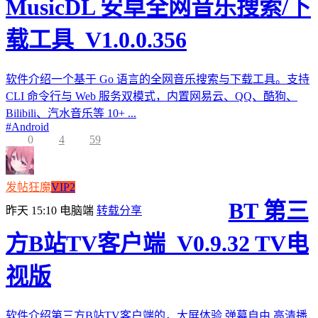
MusicDL 安卓全网音乐搜索/下
载工具_V1.0.0.356
软件介绍一个基于 Go 语言的全网音乐搜索与下载工具。支持
CLI 命令行与 Web 服务双模式，内置网易云、QQ、酷狗、
Bilibili、汽水音乐等 10+ ...
#
Android
0
4
59
发帖狂魔
VIP2
BT 第三
昨天 15:10
电脑端
转载分享
方B站TV客户端_V0.9.32 TV电
视版
软件介绍第三方B站TV客户端的，大屏体验,弹幕自由,高清播