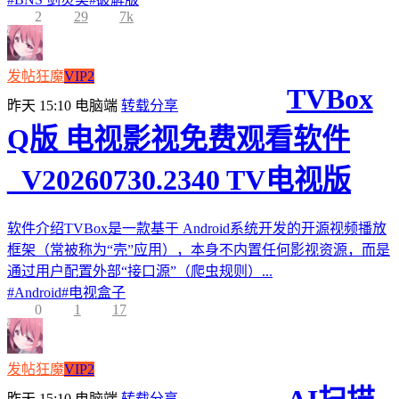
2
29
7k
发帖狂魔
VIP2
TVBox
昨天 15:10
电脑端
转载分享
Q版 电视影视免费观看软件
_V20260730.2340 TV电视版
软件介绍TVBox是一款基于 Android系统开发的开源视频播放
框架（常被称为“壳”应用），本身不内置任何影视资源，而是
通过用户配置外部“接口源”（爬虫规则）...
#
Android
#
电视盒子
0
1
17
发帖狂魔
VIP2
昨天 15:10
电脑端
转载分享