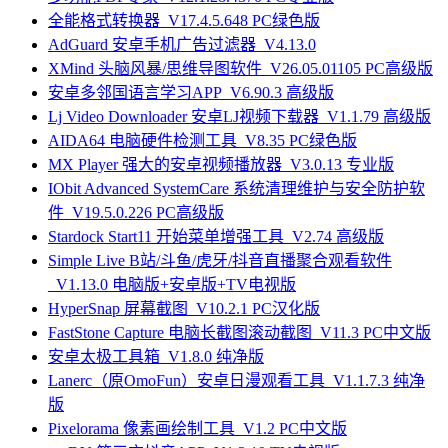
全能格式转换器_V17.4.5.648 PC绿色版
AdGuard 安卓手机广告过滤器_V4.13.0
XMind 头脑风暴/思维导图软件_V26.05.01105 PC高级版
安卓多邻国语言学习APP_V6.90.3 高级版
Lj Video Downloader 安卓LJ视频下载器_V1.1.79 高级版
AIDA64 电脑硬件检测工具_V8.35 PC绿色版
MX Player 强大的安卓视频播放器_V3.0.13 专业版
IObit Advanced SystemCare 系统清理维护与安全防护软
件_V19.5.0.226 PC高级版
Stardock Start11 开始菜单增强工具_V2.74 高级版
Simple Live B站/斗鱼/虎牙/抖音直播聚合观看软件
_V1.13.0 电脑版+安卓版+TV电视版
HyperSnap 屏幕截图_V10.2.1 PC汉化版
FastStone Capture 电脑长截图滚动截图_V11.3 PC中文版
安卓太极工具箱_V1.8.0 纯净版
Lanerc（原OmoFun）安卓日漫观看工具_V1.1.7.3 纯净
版
Pixelorama 像素画绘制工具_V1.2 PC中文版