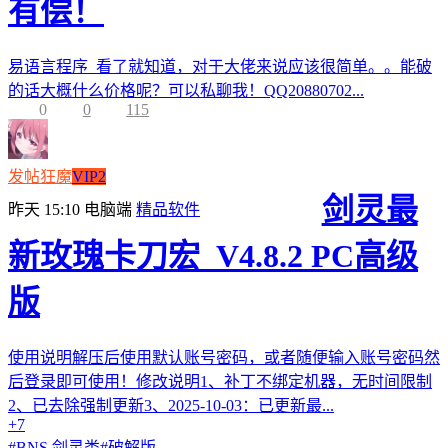
有偿！
易语言程序 看了就知道，对于大佬来说应该很简单。。能破
的话大概什么价格呢？可以私聊我！QQ20880702...
0
0
115
发帖狂魔
VIP2
剑灵最
昨天 15:10
电脑端
精品软件
新玫瑰卡刀宏_V4.8.2 PC高级
版
使用说明解压后使用默认账号密码，或者随便输入账号密码然
后登录即可使用！修改说明1、补丁不绑定机器，无时间限制
2、已去除强制更新3、2025-10-03：已更新最...
+7
#
BNS 剑灵类
#
破解版