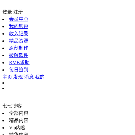
登录
注册
会员中心
我的钱包
收入记录
精品资源
原创制作
破解软件
RMB求助
每日签到
主页
发现
消息
我的
七七博客
全部内容
精品内容
Vip内容
精华内容