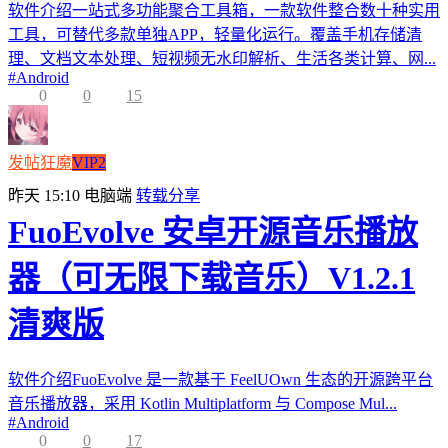
软件介绍一站式多功能聚合工具箱，一款软件整合数十种实用
工具，可替代多款单独APP，轻量化运行。覆盖手机存储清
理、文档文本处理、短视频无水印解析、生活各类计算、网...
#
Android
0
0
15
发帖狂魔
VIP2
昨天 15:10
电脑端
转载分享
FuoEvolve 安卓开源音乐播放
器（可无限下载音乐）V1.2.1
清爽版
软件介绍FuoEvolve 是一款基于 FeelUOwn 生态的开源跨平台
音乐播放器，采用 Kotlin Multiplatform 与 Compose Mul...
#
Android
0
0
17