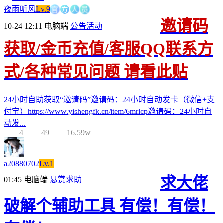
官
方
人
员
夜雨听风
Lv.9
邀请码
10-24 12:11
电脑端
公告活动
获取/金币充值/客服QQ联系方
式/各种常见问题 请看此贴
24小时自助获取“邀请码”邀请码：24小时自动发卡（微信+支
付宝）https://www.yishengfk.cn/item/6mrlcp邀请码：24小时自
动发...
4
49
16.59w
a20880702
Lv.1
求大佬
01:45
电脑端
悬赏求助
破解个辅助工具 有偿！有偿！