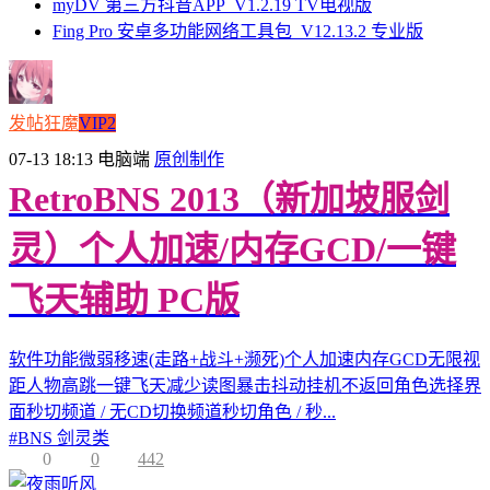
myDV 第三方抖音APP_V1.2.19 TV电视版
Fing Pro 安卓多功能网络工具包_V12.13.2 专业版
发帖狂魔
VIP2
07-13 18:13
电脑端
原创制作
RetroBNS 2013（新加坡服剑
灵）个人加速/内存GCD/一键
飞天辅助 PC版
软件功能微弱移速(走路+战斗+濒死)个人加速内存GCD无限视
距人物高跳一键飞天减少读图暴击抖动挂机不返回角色选择界
面秒切频道 / 无CD切换频道秒切角色 / 秒...
#
BNS 剑灵类
0
0
442