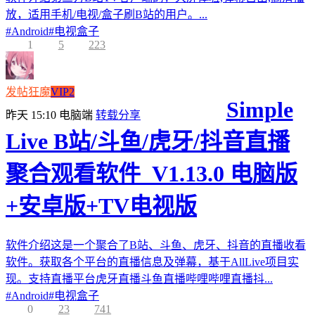
放，适用手机/电视/盒子刷B站的用户。...
#
Android
#
电视盒子
1
5
223
发帖狂魔
VIP2
Simple
昨天 15:10
电脑端
转载分享
Live B站/斗鱼/虎牙/抖音直播
聚合观看软件_V1.13.0 电脑版
+安卓版+TV电视版
软件介绍这是一个聚合了B站、斗鱼、虎牙、抖音的直播收看
软件。获取各个平台的直播信息及弹幕，基于AllLive项目实
现。支持直播平台虎牙直播斗鱼直播哔哩哔哩直播抖...
#
Android
#
电视盒子
0
23
741