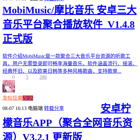
MobiMusic/摩比音乐 安卓三大
音乐平台聚合播放软件_V1.4.8
正式版
软件介绍MobiMusic是一款聚合三大音乐平台资源的听歌工
具，用户无需登录即可畅享海量音乐，软件涵盖流行、摇滚、
经典怀旧、以及欧美日韩等多种风格歌曲，支持歌单...
0
5
286
发帖狂魔
VIP2
安卓柠
08-07 16:13
电脑端
转载分享
檬音乐APP（聚合全网音乐资
源）V3.2.1 更新版