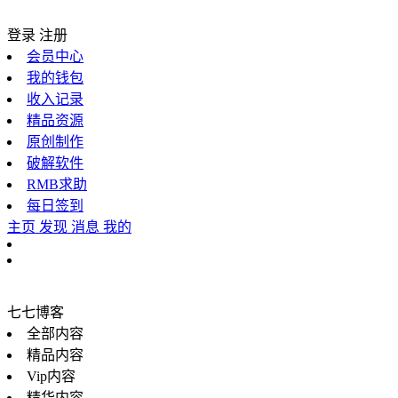
登录
注册
会员中心
我的钱包
收入记录
精品资源
原创制作
破解软件
RMB求助
每日签到
主页
发现
消息
我的
七七博客
全部内容
精品内容
Vip内容
精华内容