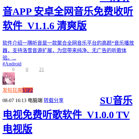
音APP 安卓全网音乐免费收听
软件_V1.1.6 清爽版
软件介绍一隅听音是一款聚合全网音乐平台的高颜*音乐播放
器，支持洛雪音源扩展，为您带来纯净、无广告的听歌体
验。...
#
Android
0
0
21
发帖狂魔
VIP2
SU音乐
08-07 16:13
电脑端
转载分享
电视免费听歌软件_V1.0.0 TV
电视版