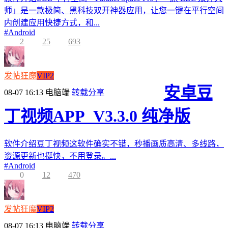
师」是一款极简、黑科技双开神器应用，让您一键在平行空间
内创建应用快捷方式，和...
#
Android
2
25
693
发帖狂魔
VIP2
安卓豆
08-07 16:13
电脑端
转载分享
丁视频APP_V3.3.0 纯净版
软件介绍豆丁视频这软件确实不错，秒播画质高清、多线路，
资源更新也挺快，不用登录。...
#
Android
0
12
470
发帖狂魔
VIP2
08-07 16:13
电脑端
转载分享