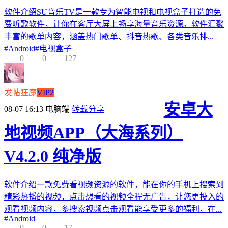
软件介绍SU音乐TV是一款专为智能电视和电视盒子打造的免
费听歌软件，让你在客厅大屏上畅享海量音乐资源。软件汇聚
丰富的歌单内容，涵盖热门歌单、抖音热歌、各类音乐排...
#
Android
#
电视盒子
0
0
127
发帖狂魔
VIP2
安卓大
08-07 16:13
电脑端
转载分享
地视频APP（大海系列）
V4.2.0 纯净版
软件介绍一款免费看视频资源的软件，能在你的手机上搜索到
精彩热播的视频，点击想看的视频全程无广告，让您更投入的
观看视频内容，多搜索视频点击观看能享受更多的福利，在...
#
Android
0
0
17