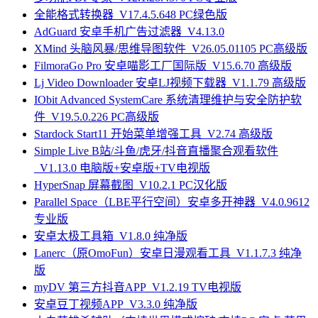
全能格式转换器_V17.4.5.648 PC绿色版
AdGuard 安卓手机广告过滤器_V4.13.0
XMind 头脑风暴/思维导图软件_V26.05.01105 PC高级版
FilmoraGo Pro 安卓喵影工厂国际版_V15.6.70 高级版
Lj Video Downloader 安卓LJ视频下载器_V1.1.79 高级版
IObit Advanced SystemCare 系统清理维护与安全防护软
件_V19.5.0.226 PC高级版
Stardock Start11 开始菜单增强工具_V2.74 高级版
Simple Live B站/斗鱼/虎牙/抖音直播聚合观看软件
_V1.13.0 电脑版+安卓版+TV电视版
HyperSnap 屏幕截图_V10.2.1 PC汉化版
Parallel Space（LBE平行空间）安卓多开神器_V4.0.9612
专业版
安卓太极工具箱_V1.8.0 纯净版
Lanerc（原OmoFun）安卓日漫观看工具_V1.1.7.3 纯净
版
myDV 第三方抖音APP_V1.2.19 TV电视版
安卓豆丁视频APP_V3.3.0 纯净版