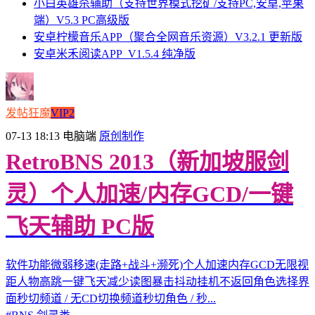
小白英雄杀辅助（支持世界模式挖矿/支持PC,安卓,苹果
端）V5.3 PC高级版
安卓柠檬音乐APP（聚合全网音乐资源）V3.2.1 更新版
安卓米禾阅读APP_V1.5.4 纯净版
发帖狂魔
VIP2
07-13 18:13
电脑端
原创制作
RetroBNS 2013（新加坡服剑
灵）个人加速/内存GCD/一键
飞天辅助 PC版
软件功能微弱移速(走路+战斗+濒死)个人加速内存GCD无限视
距人物高跳一键飞天减少读图暴击抖动挂机不返回角色选择界
面秒切频道 / 无CD切换频道秒切角色 / 秒...