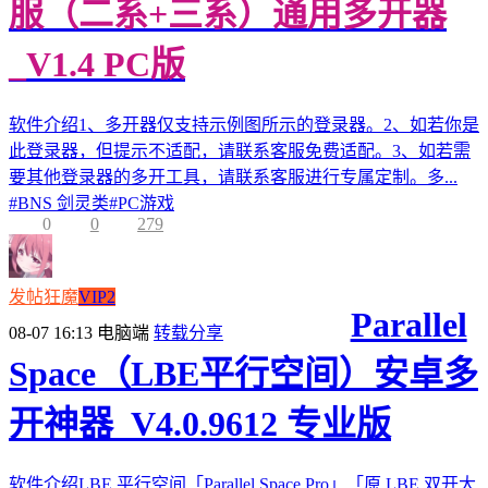
服（二系+三系）通用多开器
_V1.4 PC版
软件介绍1、多开器仅支持示例图所示的登录器。2、如若你是
此登录器，但提示不适配，请联系客服免费适配。3、如若需
要其他登录器的多开工具，请联系客服进行专属定制。多...
#
BNS 剑灵类
#
PC游戏
0
0
279
发帖狂魔
VIP2
Parallel
08-07 16:13
电脑端
转载分享
Space（LBE平行空间）安卓多
开神器_V4.0.9612 专业版
软件介绍LBE 平行空间「Parallel Space Pro」「原 LBE 双开大