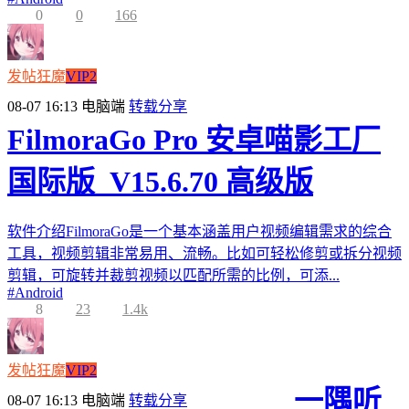
0
0
166
发帖狂魔
VIP2
08-07 16:13
电脑端
转载分享
FilmoraGo Pro 安卓喵影工厂
国际版_V15.6.70 高级版
软件介绍FilmoraGo是一个基本涵盖用户视频编辑需求的综合
工具，视频剪辑非常易用、流畅。比如可轻松修剪或拆分视频
剪辑，可旋转并裁剪视频以匹配所需的比例，可添...
#
Android
8
23
1.4k
发帖狂魔
VIP2
一隅听
08-07 16:13
电脑端
转载分享