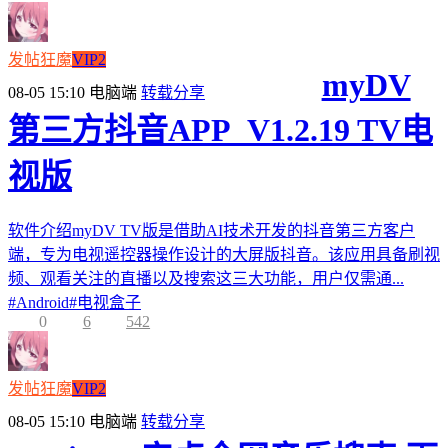
发帖狂魔
VIP2
myDV
08-05 15:10
电脑端
转载分享
第三方抖音APP_V1.2.19 TV电
视版
软件介绍myDV TV版是借助AI技术开发的抖音第三方客户
端，专为电视遥控器操作设计的大屏版抖音。该应用具备刷视
频、观看关注的直播以及搜索这三大功能，用户仅需通...
#
Android
#
电视盒子
0
6
542
发帖狂魔
VIP2
08-05 15:10
电脑端
转载分享