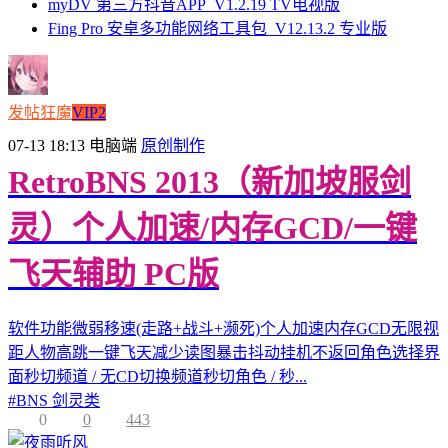
myDV 第三方抖音APP_V1.2.19 TV电视版
Fing Pro 安卓多功能网络工具包_V12.13.2 专业版
发帖狂魔
VIP2
07-13 18:13
电脑端
原创制作
RetroBNS 2013（新加坡服剑
灵）个人加速/内存GCD/一键
飞天辅助 PC版
软件功能微弱移速(走路+战斗+濒死)个人加速内存GCD无限视
距人物高跳一键飞天减少读图暴击抖动挂机不返回角色选择界
面秒切频道 / 无CD切换频道秒切角色 / 秒...
#
BNS 剑灵类
0
0
443