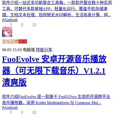
软件介绍一站式多功能聚合工具箱，一款软件整合数十种实用
工具，可替代多款单独APP，轻量化运行。覆盖手机存储清
理、文档文本处理、短视频无水印解析、生活各类计算、网...
#
Android
0
0
16
发帖狂魔
VIP2
08-05 15:10
电脑端
转载分享
FuoEvolve 安卓开源音乐播放
器（可无限下载音乐）V1.2.1
清爽版
软件介绍FuoEvolve 是一款基于 FeelUOwn 生态的开源跨平台
音乐播放器，采用 Kotlin Multiplatform 与 Compose Mul...
#
Android
0
0
19