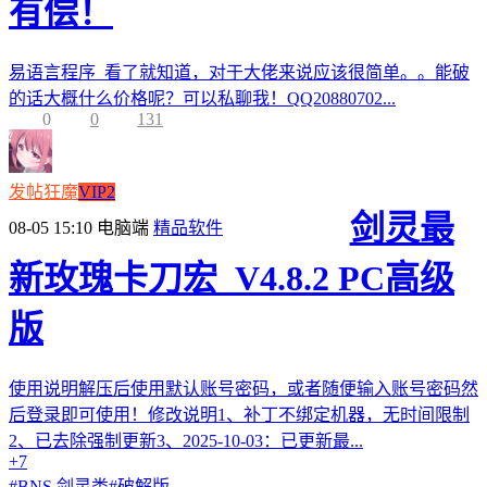
有偿！
易语言程序 看了就知道，对于大佬来说应该很简单。。能破
的话大概什么价格呢？可以私聊我！QQ20880702...
0
0
131
发帖狂魔
VIP2
剑灵最
08-05 15:10
电脑端
精品软件
新玫瑰卡刀宏_V4.8.2 PC高级
版
使用说明解压后使用默认账号密码，或者随便输入账号密码然
后登录即可使用！修改说明1、补丁不绑定机器，无时间限制
2、已去除强制更新3、2025-10-03：已更新最...
+7
#
BNS 剑灵类
#
破解版