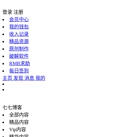
登录
注册
会员中心
我的钱包
收入记录
精品资源
原创制作
破解软件
RMB求助
每日签到
主页
发现
消息
我的
七七博客
全部内容
精品内容
Vip内容
精华内容