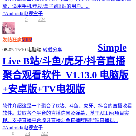
放，适用手机/电视/盒子刷B站的用户。...
#
Android
#
电视盒子
1
5
224
发帖狂魔
VIP2
Simple
08-05 15:10
电脑端
转载分享
Live B站/斗鱼/虎牙/抖音直播
聚合观看软件_V1.13.0 电脑版
+安卓版+TV电视版
软件介绍这是一个聚合了B站、斗鱼、虎牙、抖音的直播收看
软件。获取各个平台的直播信息及弹幕，基于AllLive项目实
现。支持直播平台虎牙直播斗鱼直播哔哩哔哩直播抖...
#
Android
#
电视盒子
0
23
742