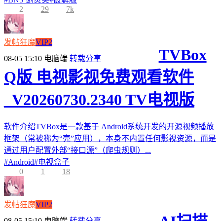
2
29
7k
发帖狂魔
VIP2
TVBox
08-05 15:10
电脑端
转载分享
Q版 电视影视免费观看软件
_V20260730.2340 TV电视版
软件介绍TVBox是一款基于 Android系统开发的开源视频播放
框架（常被称为“壳”应用），本身不内置任何影视资源，而是
通过用户配置外部“接口源”（爬虫规则）...
#
Android
#
电视盒子
0
1
18
发帖狂魔
VIP2
08-05 15:10
电脑端
转载分享