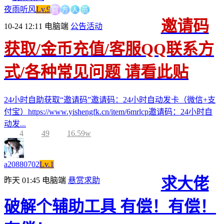
官
方
人
员
夜雨听风
Lv.9
邀请码
10-24 12:11
电脑端
公告活动
获取/金币充值/客服QQ联系方
式/各种常见问题 请看此贴
24小时自助获取“邀请码”邀请码：24小时自动发卡（微信+支
付宝）https://www.yishengfk.cn/item/6mrlcp邀请码：24小时自
动发...
4
49
16.59w
a20880702
Lv.1
求大佬
昨天 01:45
电脑端
悬赏求助
破解个辅助工具 有偿！有偿！