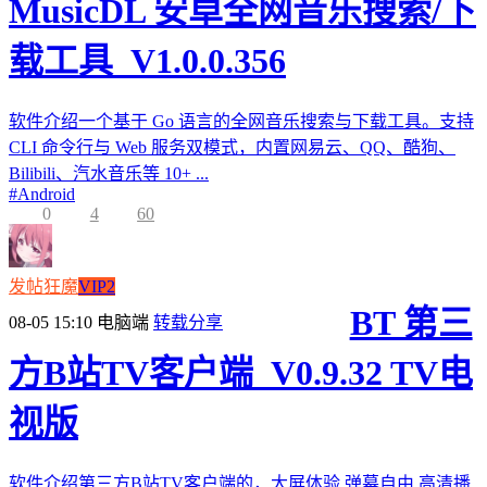
MusicDL 安卓全网音乐搜索/下
载工具_V1.0.0.356
软件介绍一个基于 Go 语言的全网音乐搜索与下载工具。支持
CLI 命令行与 Web 服务双模式，内置网易云、QQ、酷狗、
Bilibili、汽水音乐等 10+ ...
#
Android
0
4
60
发帖狂魔
VIP2
BT 第三
08-05 15:10
电脑端
转载分享
方B站TV客户端_V0.9.32 TV电
视版
软件介绍第三方B站TV客户端的，大屏体验,弹幕自由,高清播