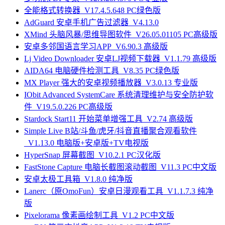
全能格式转换器_V17.4.5.648 PC绿色版
AdGuard 安卓手机广告过滤器_V4.13.0
XMind 头脑风暴/思维导图软件_V26.05.01105 PC高级版
安卓多邻国语言学习APP_V6.90.3 高级版
Lj Video Downloader 安卓LJ视频下载器_V1.1.79 高级版
AIDA64 电脑硬件检测工具_V8.35 PC绿色版
MX Player 强大的安卓视频播放器_V3.0.13 专业版
IObit Advanced SystemCare 系统清理维护与安全防护软
件_V19.5.0.226 PC高级版
Stardock Start11 开始菜单增强工具_V2.74 高级版
Simple Live B站/斗鱼/虎牙/抖音直播聚合观看软件
_V1.13.0 电脑版+安卓版+TV电视版
HyperSnap 屏幕截图_V10.2.1 PC汉化版
FastStone Capture 电脑长截图滚动截图_V11.3 PC中文版
安卓太极工具箱_V1.8.0 纯净版
Lanerc（原OmoFun）安卓日漫观看工具_V1.1.7.3 纯净
版
Pixelorama 像素画绘制工具_V1.2 PC中文版