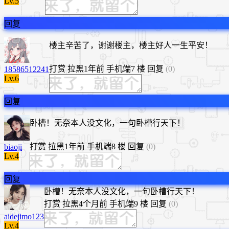
Lv.5
回复
楼主辛苦了，谢谢楼主，楼主好人一生平安！
打赏
拉黑
1年前
手机端
7 楼
回复
(0)
18586512241
Lv.6
回复
卧槽！无奈本人没文化，一句卧槽行天下！
打赏
拉黑
1年前
手机端
8 楼
回复
(0)
biaoji
Lv.4
回复
卧槽！无奈本人没文化，一句卧槽行天下！
打赏
拉黑
4个月前
手机端
9 楼
回复
(0)
aidejimo123
Lv.4