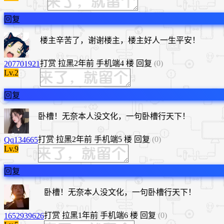
回复
楼主辛苦了，谢谢楼主，楼主好人一生平安！
打赏
拉黑
2年前
手机端
4 楼
回复
(0)
207701921
Lv.2
回复
卧槽！无奈本人没文化，一句卧槽行天下！
打赏
拉黑
2年前
手机端
5 楼
回复
(0)
Qq134665
Lv.9
回复
卧槽！无奈本人没文化，一句卧槽行天下！
打赏
拉黑
1年前
手机端
6 楼
回复
(0)
1652939626