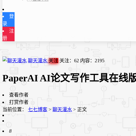
登
录
注
册
聊天灌水
关注
关注：
62
内容：
2195
PaperAI AI论文写作工具
查看作者
打赏作者
当前位置：
七七博客
>
聊天灌水
>
正文
8