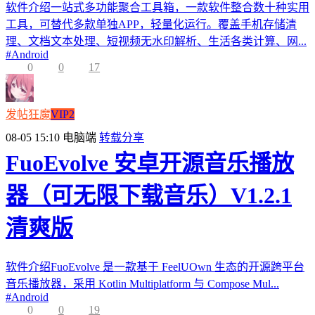
软件介绍一站式多功能聚合工具箱，一款软件整合数十种实用
工具，可替代多款单独APP，轻量化运行。覆盖手机存储清
理、文档文本处理、短视频无水印解析、生活各类计算、网...
#
Android
0
0
17
发帖狂魔
VIP2
08-05 15:10
电脑端
转载分享
FuoEvolve 安卓开源音乐播放
器（可无限下载音乐）V1.2.1
清爽版
软件介绍FuoEvolve 是一款基于 FeelUOwn 生态的开源跨平台
音乐播放器，采用 Kotlin Multiplatform 与 Compose Mul...
#
Android
0
0
19