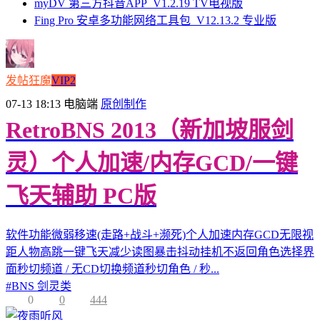
myDV 第三方抖音APP_V1.2.19 TV电视版
Fing Pro 安卓多功能网络工具包_V12.13.2 专业版
发帖狂魔
VIP2
07-13 18:13
电脑端
原创制作
RetroBNS 2013（新加坡服剑
灵）个人加速/内存GCD/一键
飞天辅助 PC版
软件功能微弱移速(走路+战斗+濒死)个人加速内存GCD无限视
距人物高跳一键飞天减少读图暴击抖动挂机不返回角色选择界
面秒切频道 / 无CD切换频道秒切角色 / 秒...
#
BNS 剑灵类
0
0
444