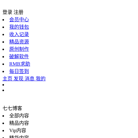
登录
注册
会员中心
我的钱包
收入记录
精品资源
原创制作
破解软件
RMB求助
每日签到
主页
发现
消息
我的
七七博客
全部内容
精品内容
Vip内容
精华内容