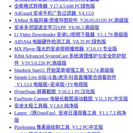
全能格式转换器_V17.4.5.648 PC绿色版
AdGuard 安卓手机广告过滤器_V4.13.0
XMind 头脑风暴/思维导图软件_V26.05.01105 PC高级版
安卓多邻国语言学习APP_V6.90.3 高级版
Lj Video Downloader 安卓LJ视频下载器_V1.1.79 高级版
AIDA64 电脑硬件检测工具_V8.35 PC绿色版
MX Player 强大的安卓视频播放器_V3.0.13 专业版
IObit Advanced SystemCare 系统清理维护与安全防护软
件_V19.5.0.226 PC高级版
Stardock Start11 开始菜单增强工具_V2.74 高级版
Simple Live B站/斗鱼/虎牙/抖音直播聚合观看软件
_V1.13.0 电脑版+安卓版+TV电视版
HyperSnap 屏幕截图_V10.2.1 PC汉化版
FastStone Capture 电脑长截图滚动截图_V11.3 PC中文版
安卓太极工具箱_V1.8.0 纯净版
Lanerc（原OmoFun）安卓日漫观看工具_V1.1.7.3 纯净
版
Pixelorama 像素画绘制工具_V1.2 PC中文版