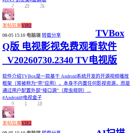
2
29
7k
发帖狂魔
VIP2
TVBox
08-05 15:10
电脑端
转载分享
Q版 电视影视免费观看软件
_V20260730.2340 TV电视版
软件介绍TVBox是一款基于 Android系统开发的开源视频播放
框架（常被称为“壳”应用），本身不内置任何影视资源，而是
通过用户配置外部“接口源”（爬虫规则）...
#
Android
#
电视盒子
0
1
18
发帖狂魔
VIP2
08-05 15:10
电脑端
转载分享