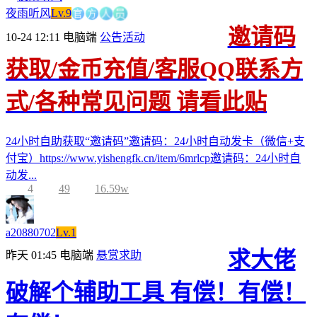
官
方
人
夜雨听风
Lv.9
员
邀请码
10-24 12:11
电脑端
公告活动
获取/金币充值/客服QQ联系方
式/各种常见问题 请看此贴
24小时自助获取“邀请码”邀请码：24小时自动发卡（微信+支
付宝）https://www.yishengfk.cn/item/6mrlcp邀请码：24小时自
动发...
4
49
16.59w
a20880702
Lv.1
求大佬
昨天 01:45
电脑端
悬赏求助
破解个辅助工具 有偿！有偿！