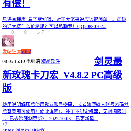
有偿！
易语言程序 看了就知道，对于大佬来说应该很简单。。能破
的话大概什么价格呢？可以私聊我！QQ20880702...
0
0
147
发帖狂魔
VIP2
剑灵最
08-05 15:10
电脑端
精品软件
新玫瑰卡刀宏_V4.8.2 PC高级
版
使用说明解压后使用默认账号密码，或者随便输入账号密码然
后登录即可使用！修改说明1、补丁不绑定机器，无时间限制
2、已去除强制更新3、2025-10-03：已更新最...
+7
#
BNS 剑灵类
#
破解版