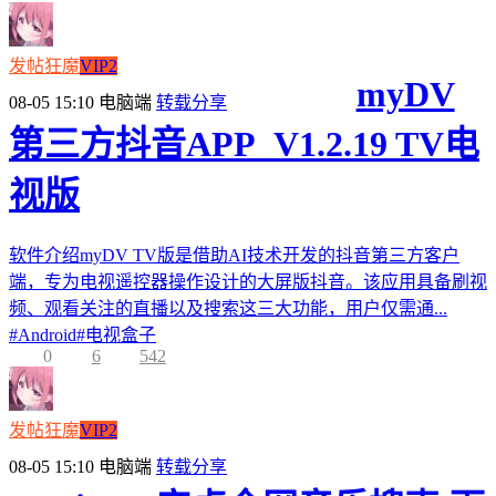
发帖狂魔
VIP2
myDV
08-05 15:10
电脑端
转载分享
第三方抖音APP_V1.2.19 TV电
视版
软件介绍myDV TV版是借助AI技术开发的抖音第三方客户
端，专为电视遥控器操作设计的大屏版抖音。该应用具备刷视
频、观看关注的直播以及搜索这三大功能，用户仅需通...
#
Android
#
电视盒子
0
6
542
发帖狂魔
VIP2
08-05 15:10
电脑端
转载分享