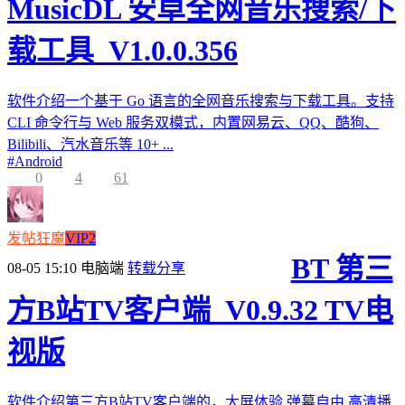
MusicDL 安卓全网音乐搜索/下
载工具_V1.0.0.356
软件介绍一个基于 Go 语言的全网音乐搜索与下载工具。支持
CLI 命令行与 Web 服务双模式，内置网易云、QQ、酷狗、
Bilibili、汽水音乐等 10+ ...
#
Android
0
4
61
发帖狂魔
VIP2
BT 第三
08-05 15:10
电脑端
转载分享
方B站TV客户端_V0.9.32 TV电
视版
软件介绍第三方B站TV客户端的，大屏体验,弹幕自由,高清播