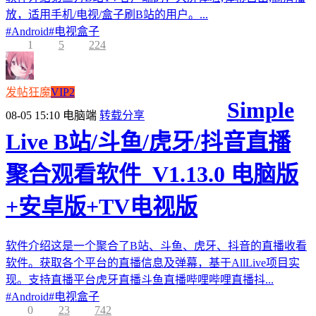
放，适用手机/电视/盒子刷B站的用户。...
#
Android
#
电视盒子
1
5
224
发帖狂魔
VIP2
Simple
08-05 15:10
电脑端
转载分享
Live B站/斗鱼/虎牙/抖音直播
聚合观看软件_V1.13.0 电脑版
+安卓版+TV电视版
软件介绍这是一个聚合了B站、斗鱼、虎牙、抖音的直播收看
软件。获取各个平台的直播信息及弹幕，基于AllLive项目实
现。支持直播平台虎牙直播斗鱼直播哔哩哔哩直播抖...
#
Android
#
电视盒子
0
23
742