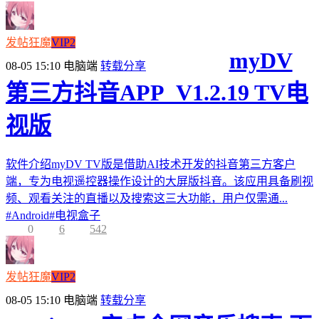
发帖狂魔
VIP2
myDV
08-05 15:10
电脑端
转载分享
第三方抖音APP_V1.2.19 TV电
视版
软件介绍myDV TV版是借助AI技术开发的抖音第三方客户
端，专为电视遥控器操作设计的大屏版抖音。该应用具备刷视
频、观看关注的直播以及搜索这三大功能，用户仅需通...
#
Android
#
电视盒子
0
6
542
发帖狂魔
VIP2
08-05 15:10
电脑端
转载分享