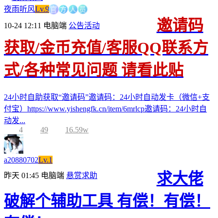
方
官
人
员
夜雨听风
Lv.9
邀请码
10-24 12:11
电脑端
公告活动
获取/金币充值/客服QQ联系方
式/各种常见问题 请看此贴
24小时自助获取“邀请码”邀请码：24小时自动发卡（微信+支
付宝）https://www.yishengfk.cn/item/6mrlcp邀请码：24小时自
动发...
4
49
16.59w
a20880702
Lv.1
求大佬
昨天 01:45
电脑端
悬赏求助
破解个辅助工具 有偿！有偿！