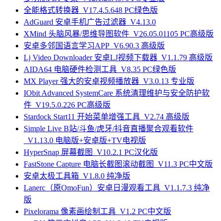
全能格式转换器_V17.4.5.648 PC绿色版
AdGuard 安卓手机广告过滤器_V4.13.0
XMind 头脑风暴/思维导图软件_V26.05.01105 PC高级版
安卓多邻国语言学习APP_V6.90.3 高级版
Lj Video Downloader 安卓LJ视频下载器_V1.1.79 高级版
AIDA64 电脑硬件检测工具_V8.35 PC绿色版
MX Player 强大的安卓视频播放器_V3.0.13 专业版
IObit Advanced SystemCare 系统清理维护与安全防护软
件_V19.5.0.226 PC高级版
Stardock Start11 开始菜单增强工具_V2.74 高级版
Simple Live B站/斗鱼/虎牙/抖音直播聚合观看软件
_V1.13.0 电脑版+安卓版+TV电视版
HyperSnap 屏幕截图_V10.2.1 PC汉化版
FastStone Capture 电脑长截图滚动截图_V11.3 PC中文版
安卓太极工具箱_V1.8.0 纯净版
Lanerc（原OmoFun）安卓日漫观看工具_V1.1.7.3 纯净
版
Pixelorama 像素画绘制工具_V1.2 PC中文版