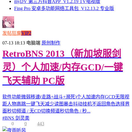
myDV 第三方抖音APP_V1.2.19 TV电视版
Fing Pro 安卓多功能网络工具包_V12.13.2 专业版
发帖狂魔
VIP2
07-13 18:13
电脑端
原创制作
RetroBNS 2013（新加坡服剑
灵）个人加速/内存GCD/一键
飞天辅助 PC版
软件功能微弱移速(走路+战斗+濒死)个人加速内存GCD无限视
距人物高跳一键飞天减少读图暴击抖动挂机不返回角色选择界
面秒切频道 / 无CD切换频道秒切角色 / 秒...
#
BNS 剑灵类
0
0
443