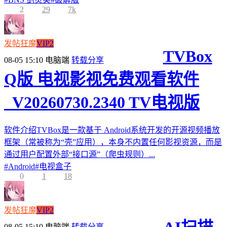
2
29
7k
发帖狂魔
VIP2
TVBox
08-05 15:10
电脑端
转载分享
Q版 电视影视免费观看软件
_V20260730.2340 TV电视版
软件介绍TVBox是一款基于 Android系统开发的开源视频播放
框架（常被称为“壳”应用），本身不内置任何影视资源，而是
通过用户配置外部“接口源”（爬虫规则）...
#
Android
#
电视盒子
0
1
18
发帖狂魔
VIP2
08-05 15:10
电脑端
转载分享