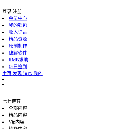
登录
注册
会员中心
我的钱包
收入记录
精品资源
原创制作
破解软件
RMB求助
每日签到
主页
发现
消息
我的
七七博客
全部内容
精品内容
Vip内容
精华内容