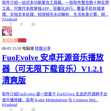
软件介绍一站式多功能聚合工具箱，一款软件整合数十种实用
工具，可替代多款单独APP，轻量化运行。覆盖手机存储清
理、文档文本处理、短视频无水印解析、生活各类计算、网...
#
Android
0
0
16
发帖狂魔
VIP2
08-05 15:10
电脑端
转载分享
FuoEvolve 安卓开源音乐播放
器（可无限下载音乐）V1.2.1
清爽版
软件介绍FuoEvolve 是一款基于 FeelUOwn 生态的开源跨平台
音乐播放器，采用 Kotlin Multiplatform 与 Compose Mul...
#
Android
0
0
19