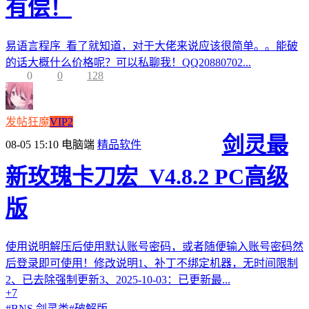
有偿！
易语言程序 看了就知道，对于大佬来说应该很简单。。能破
的话大概什么价格呢？可以私聊我！QQ20880702...
0
0
128
发帖狂魔
VIP2
剑灵最
08-05 15:10
电脑端
精品软件
新玫瑰卡刀宏_V4.8.2 PC高级
版
使用说明解压后使用默认账号密码，或者随便输入账号密码然
后登录即可使用！修改说明1、补丁不绑定机器，无时间限制
2、已去除强制更新3、2025-10-03：已更新最...
+7
#
BNS 剑灵类
#
破解版