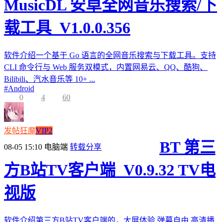
MusicDL 安卓全网音乐搜索/下
载工具_V1.0.0.356
软件介绍一个基于 Go 语言的全网音乐搜索与下载工具。支持
CLI 命令行与 Web 服务双模式，内置网易云、QQ、酷狗、
Bilibili、汽水音乐等 10+ ...
#
Android
0
4
60
发帖狂魔
VIP2
BT 第三
08-05 15:10
电脑端
转载分享
方B站TV客户端_V0.9.32 TV电
视版
软件介绍第三方B站TV客户端的，大屏体验,弹幕自由,高清播