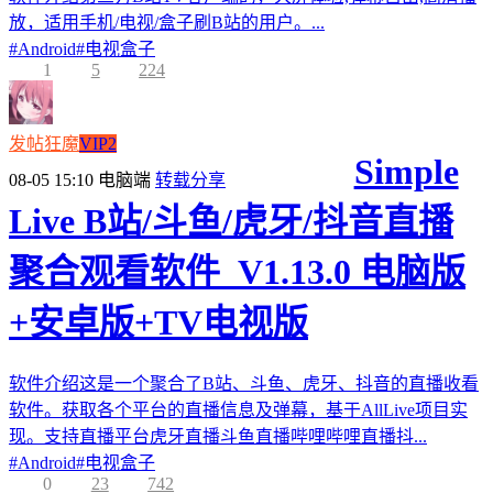
放，适用手机/电视/盒子刷B站的用户。...
#
Android
#
电视盒子
1
5
224
发帖狂魔
VIP2
Simple
08-05 15:10
电脑端
转载分享
Live B站/斗鱼/虎牙/抖音直播
聚合观看软件_V1.13.0 电脑版
+安卓版+TV电视版
软件介绍这是一个聚合了B站、斗鱼、虎牙、抖音的直播收看
软件。获取各个平台的直播信息及弹幕，基于AllLive项目实
现。支持直播平台虎牙直播斗鱼直播哔哩哔哩直播抖...
#
Android
#
电视盒子
0
23
742