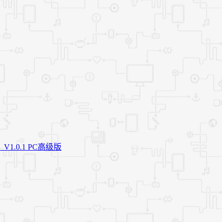
.0.1 PC高级版