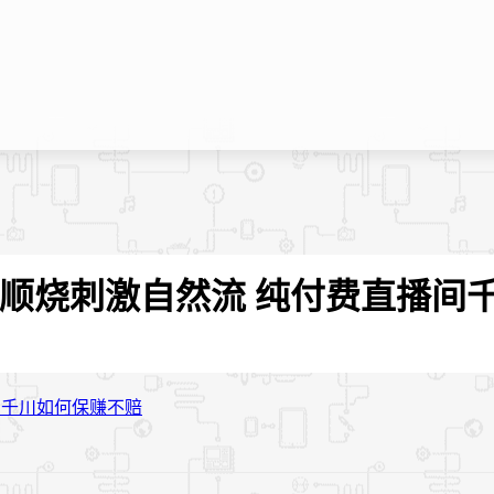
川顺烧刺激自然流 纯付费直播间