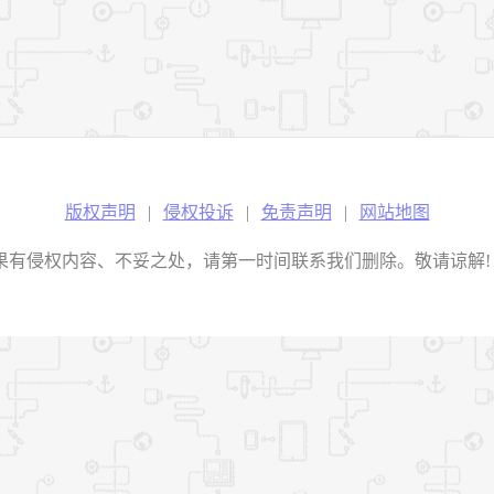
版权声明
|
侵权投诉
|
免责声明
|
网站地图
权内容、不妥之处，请第一时间联系我们删除。敬请谅解! E-mail：2