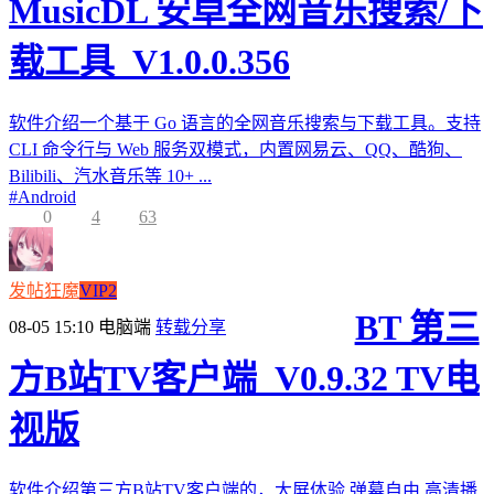
MusicDL 安卓全网音乐搜索/下
载工具_V1.0.0.356
软件介绍一个基于 Go 语言的全网音乐搜索与下载工具。支持
CLI 命令行与 Web 服务双模式，内置网易云、QQ、酷狗、
Bilibili、汽水音乐等 10+ ...
#
Android
0
4
63
发帖狂魔
VIP2
BT 第三
08-05 15:10
电脑端
转载分享
方B站TV客户端_V0.9.32 TV电
视版
软件介绍第三方B站TV客户端的，大屏体验,弹幕自由,高清播