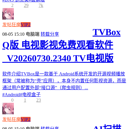
2
29
7k
发帖狂魔
VIP2
TVBox
08-05 15:10
电脑端
转载分享
Q版 电视影视免费观看软件
_V20260730.2340 TV电视版
软件介绍TVBox是一款基于 Android系统开发的开源视频播放
框架（常被称为“壳”应用），本身不内置任何影视资源，而是
通过用户配置外部“接口源”（爬虫规则）...
#
Android
#
电视盒子
0
1
23
发帖狂魔
VIP2
08-05 15:10
电脑端
转载分享