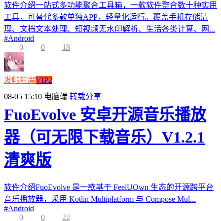
软件介绍一站式多功能聚合工具箱，一款软件整合数十种实用
工具，可替代多款单独APP，轻量化运行。覆盖手机存储清
理、文档文本处理、短视频无水印解析、生活各类计算、网...
#
Android
0
0
18
发帖狂魔
VIP2
08-05 15:10
电脑端
转载分享
FuoEvolve 安卓开源音乐播放
器（可无限下载音乐）V1.2.1
清爽版
软件介绍FuoEvolve 是一款基于 FeelUOwn 生态的开源跨平台
音乐播放器，采用 Kotlin Multiplatform 与 Compose Mul...
#
Android
0
0
22