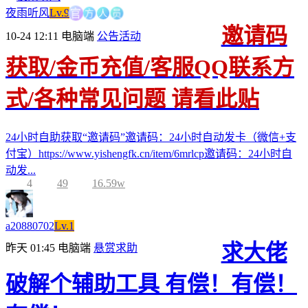
方
官
人
员
夜雨听风
Lv.9
邀请码
10-24 12:11
电脑端
公告活动
获取/金币充值/客服QQ联系方
式/各种常见问题 请看此贴
24小时自助获取“邀请码”邀请码：24小时自动发卡（微信+支
付宝）https://www.yishengfk.cn/item/6mrlcp邀请码：24小时自
动发...
4
49
16.59w
a20880702
Lv.1
求大佬
昨天 01:45
电脑端
悬赏求助
破解个辅助工具 有偿！有偿！