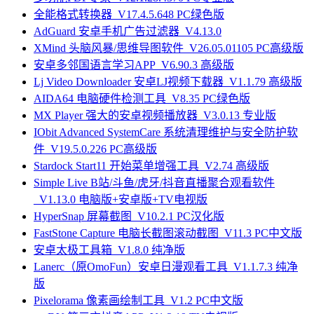
全能格式转换器_V17.4.5.648 PC绿色版
AdGuard 安卓手机广告过滤器_V4.13.0
XMind 头脑风暴/思维导图软件_V26.05.01105 PC高级版
安卓多邻国语言学习APP_V6.90.3 高级版
Lj Video Downloader 安卓LJ视频下载器_V1.1.79 高级版
AIDA64 电脑硬件检测工具_V8.35 PC绿色版
MX Player 强大的安卓视频播放器_V3.0.13 专业版
IObit Advanced SystemCare 系统清理维护与安全防护软
件_V19.5.0.226 PC高级版
Stardock Start11 开始菜单增强工具_V2.74 高级版
Simple Live B站/斗鱼/虎牙/抖音直播聚合观看软件
_V1.13.0 电脑版+安卓版+TV电视版
HyperSnap 屏幕截图_V10.2.1 PC汉化版
FastStone Capture 电脑长截图滚动截图_V11.3 PC中文版
安卓太极工具箱_V1.8.0 纯净版
Lanerc（原OmoFun）安卓日漫观看工具_V1.1.7.3 纯净
版
Pixelorama 像素画绘制工具_V1.2 PC中文版