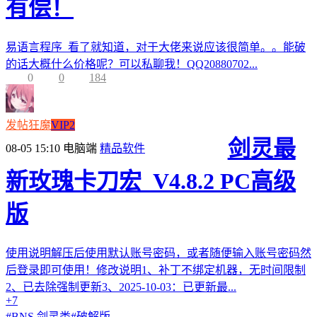
有偿！
易语言程序 看了就知道，对于大佬来说应该很简单。。能破
的话大概什么价格呢？可以私聊我！QQ20880702...
0
0
184
发帖狂魔
VIP2
剑灵最
08-05 15:10
电脑端
精品软件
新玫瑰卡刀宏_V4.8.2 PC高级
版
使用说明解压后使用默认账号密码，或者随便输入账号密码然
后登录即可使用！修改说明1、补丁不绑定机器，无时间限制
2、已去除强制更新3、2025-10-03：已更新最...
+7
#
BNS 剑灵类
#
破解版