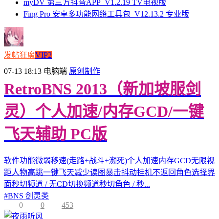
myDV 第三方抖音APP_V1.2.19 TV电视版
Fing Pro 安卓多功能网络工具包_V12.13.2 专业版
发帖狂魔
VIP2
07-13 18:13
电脑端
原创制作
RetroBNS 2013（新加坡服剑
灵）个人加速/内存GCD/一键
飞天辅助 PC版
软件功能微弱移速(走路+战斗+濒死)个人加速内存GCD无限视
距人物高跳一键飞天减少读图暴击抖动挂机不返回角色选择界
面秒切频道 / 无CD切换频道秒切角色 / 秒...
#
BNS 剑灵类
0
0
453