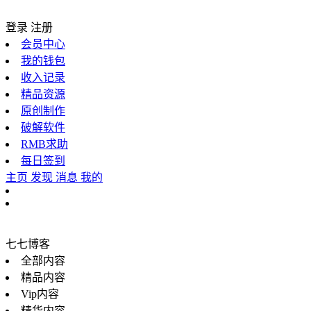
登录
注册
会员中心
我的钱包
收入记录
精品资源
原创制作
破解软件
RMB求助
每日签到
主页
发现
消息
我的
七七博客
全部内容
精品内容
Vip内容
精华内容