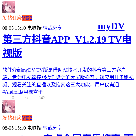
发帖狂魔
VIP2
myDV
08-05 15:10
电脑端
转载分享
第三方抖音APP_V1.2.19 TV电
视版
软件介绍myDV TV版是借助AI技术开发的抖音第三方客户
端，专为电视遥控器操作设计的大屏版抖音。该应用具备刷视
频、观看关注的直播以及搜索这三大功能，用户仅需通...
#
Android
#
电视盒子
0
6
542
发帖狂魔
VIP2
08-05 15:10
电脑端
转载分享