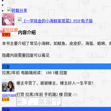
发帖狂魔
内容介绍
VIP2
本书主要介绍了常见小海鲜，如鱿鱼、皮皮虾、海蜇、蛤蜊、
隐藏内容需要回复可以看见
回复
拉黑
2年前
电脑端
阅读： 188
1楼
回复
楼主辛苦了，谢谢楼主，楼主好人一生平安！
打赏
拉黑
2年前
手机端
2 楼
回复
(0)
xiaoyang
Lv.6
回复