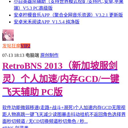
小白英雄杀辅助（支持世界模式挖矿/支持PC,安卓,苹果
端）V5.3 PC高级版
安卓柠檬音乐APP（聚合全网音乐资源）V3.2.1 更新版
安卓米禾阅读APP_V1.5.4 纯净版
发帖狂魔
VIP2
07-13 18:13
电脑端
原创制作
RetroBNS 2013（新加坡服剑
灵）个人加速/内存GCD/一键
飞天辅助 PC版
软件功能微弱移速(走路+战斗+濒死)个人加速内存GCD无限视
距人物高跳一键飞天减少读图暴击抖动挂机不返回角色选择界
面秒切频道 / 无CD切换频道秒切角色 / 秒...