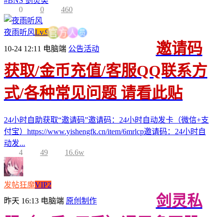
#
BNS 剑灵类
0
0
460
员
人
夜雨听风
Lv.9
方
官
邀请码
10-24 12:11
电脑端
公告活动
获取/金币充值/客服QQ联系方
式/各种常见问题 请看此贴
24小时自助获取“邀请码”邀请码：24小时自动发卡（微信+支
付宝）https://www.yishengfk.cn/item/6mrlcp邀请码：24小时自
动发...
4
49
16.6w
发帖狂魔
VIP2
剑灵私
昨天 16:13
电脑端
原创制作