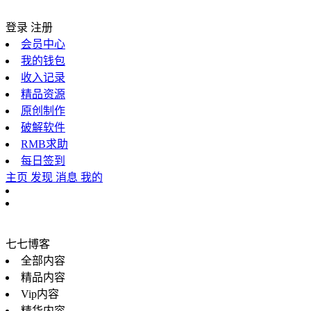
登录
注册
会员中心
我的钱包
收入记录
精品资源
原创制作
破解软件
RMB求助
每日签到
主页
发现
消息
我的
七七博客
全部内容
精品内容
Vip内容
精华内容