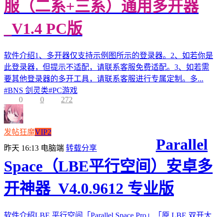
服（二系+三系）通用多开器
_V1.4 PC版
软件介绍1、多开器仅支持示例图所示的登录器。2、如若你是
此登录器，但提示不适配，请联系客服免费适配。3、如若需
要其他登录器的多开工具，请联系客服进行专属定制。多...
#
BNS 剑灵类
#
PC游戏
0
0
272
发帖狂魔
VIP2
Parallel
昨天 16:13
电脑端
转载分享
Space（LBE平行空间）安卓多
开神器_V4.0.9612 专业版
软件介绍LBE 平行空间「Parallel Space Pro」「原 LBE 双开大