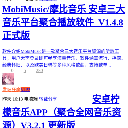
MobiMusic/摩比音乐 安卓三大
音乐平台聚合播放软件_V1.4.8
正式版
软件介绍MobiMusic是一款聚合三大音乐平台资源的听歌工
具，用户无需登录即可畅享海量音乐，软件涵盖流行、摇滚、
经典怀旧、以及欧美日韩等多种风格歌曲，支持歌单...
0
5
280
发帖狂魔
VIP2
安卓柠
昨天 16:13
电脑端
转载分享
檬音乐APP（聚合全网音乐资
源）V3.2.1 更新版