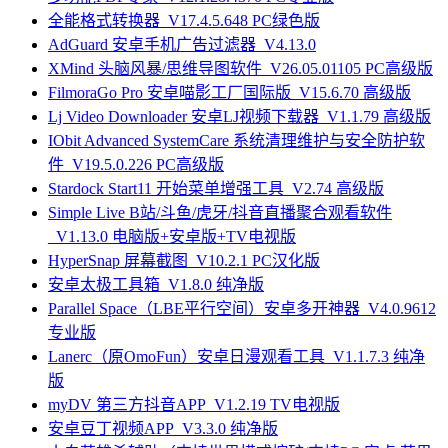
全能格式转换器_V17.4.5.648 PC绿色版
AdGuard 安卓手机广告过滤器_V4.13.0
XMind 头脑风暴/思维导图软件_V26.05.01105 PC高级版
FilmoraGo Pro 安卓喵影工厂国际版_V15.6.70 高级版
Lj Video Downloader 安卓LJ视频下载器_V1.1.79 高级版
IObit Advanced SystemCare 系统清理维护与安全防护软
件_V19.5.0.226 PC高级版
Stardock Start11 开始菜单增强工具_V2.74 高级版
Simple Live B站/斗鱼/虎牙/抖音直播聚合观看软件
_V1.13.0 电脑版+安卓版+TV电视版
HyperSnap 屏幕截图_V10.2.1 PC汉化版
安卓太极工具箱_V1.8.0 纯净版
Parallel Space（LBE平行空间）安卓多开神器_V4.0.9612
专业版
Lanerc（原OmoFun）安卓日漫观看工具_V1.1.7.3 纯净
版
myDV 第三方抖音APP_V1.2.19 TV电视版
安卓豆丁视频APP_V3.3.0 纯净版