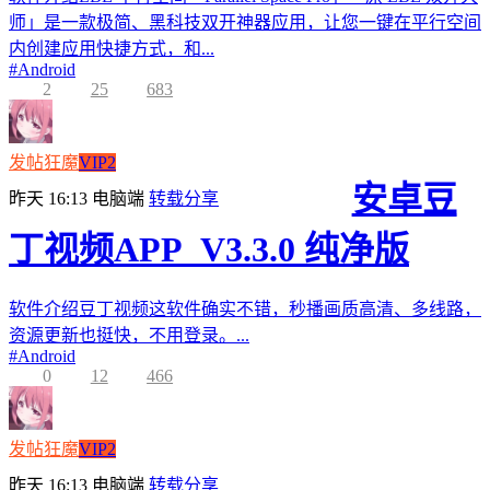
师」是一款极简、黑科技双开神器应用，让您一键在平行空间
内创建应用快捷方式，和...
#
Android
2
25
683
发帖狂魔
VIP2
安卓豆
昨天 16:13
电脑端
转载分享
丁视频APP_V3.3.0 纯净版
软件介绍豆丁视频这软件确实不错，秒播画质高清、多线路，
资源更新也挺快，不用登录。...
#
Android
0
12
466
发帖狂魔
VIP2
昨天 16:13
电脑端
转载分享