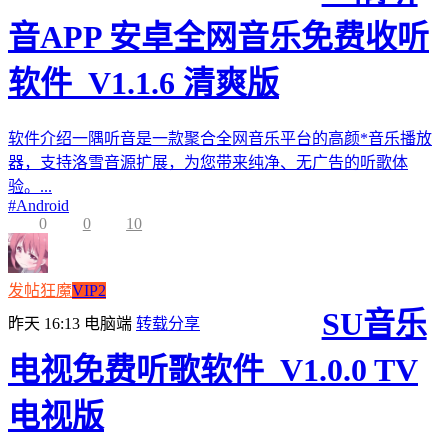
音APP 安卓全网音乐免费收听
软件_V1.1.6 清爽版
软件介绍一隅听音是一款聚合全网音乐平台的高颜*音乐播放
器，支持洛雪音源扩展，为您带来纯净、无广告的听歌体
验。...
#
Android
0
0
10
发帖狂魔
VIP2
SU音乐
昨天 16:13
电脑端
转载分享
电视免费听歌软件_V1.0.0 TV
电视版