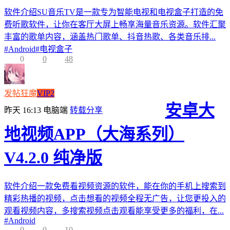
软件介绍SU音乐TV是一款专为智能电视和电视盒子打造的免
费听歌软件，让你在客厅大屏上畅享海量音乐资源。软件汇聚
丰富的歌单内容，涵盖热门歌单、抖音热歌、各类音乐排...
#
Android
#
电视盒子
0
0
48
发帖狂魔
VIP2
安卓大
昨天 16:13
电脑端
转载分享
地视频APP（大海系列）
V4.2.0 纯净版
软件介绍一款免费看视频资源的软件，能在你的手机上搜索到
精彩热播的视频，点击想看的视频全程无广告，让您更投入的
观看视频内容，多搜索视频点击观看能享受更多的福利，在...
#
Android
0
0
10