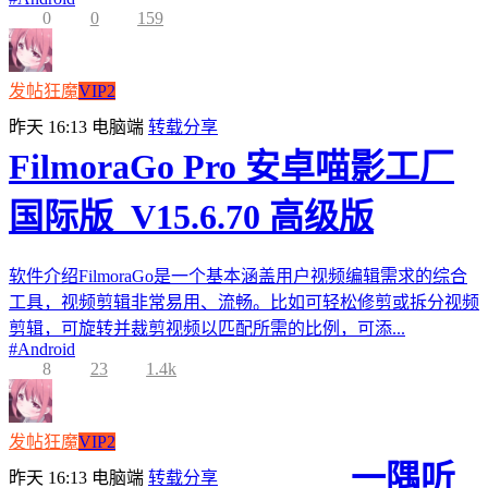
0
0
159
发帖狂魔
VIP2
昨天 16:13
电脑端
转载分享
FilmoraGo Pro 安卓喵影工厂
国际版_V15.6.70 高级版
软件介绍FilmoraGo是一个基本涵盖用户视频编辑需求的综合
工具，视频剪辑非常易用、流畅。比如可轻松修剪或拆分视频
剪辑，可旋转并裁剪视频以匹配所需的比例，可添...
#
Android
8
23
1.4k
发帖狂魔
VIP2
一隅听
昨天 16:13
电脑端
转载分享