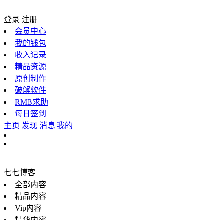
登录
注册
会员中心
我的钱包
收入记录
精品资源
原创制作
破解软件
RMB求助
每日签到
主页
发现
消息
我的
七七博客
全部内容
精品内容
Vip内容
精华内容