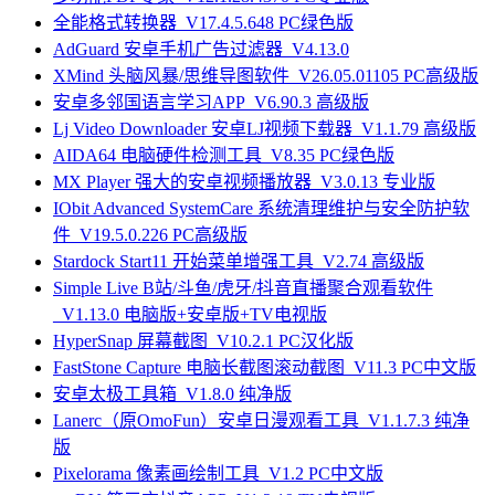
全能格式转换器_V17.4.5.648 PC绿色版
AdGuard 安卓手机广告过滤器_V4.13.0
XMind 头脑风暴/思维导图软件_V26.05.01105 PC高级版
安卓多邻国语言学习APP_V6.90.3 高级版
Lj Video Downloader 安卓LJ视频下载器_V1.1.79 高级版
AIDA64 电脑硬件检测工具_V8.35 PC绿色版
MX Player 强大的安卓视频播放器_V3.0.13 专业版
IObit Advanced SystemCare 系统清理维护与安全防护软
件_V19.5.0.226 PC高级版
Stardock Start11 开始菜单增强工具_V2.74 高级版
Simple Live B站/斗鱼/虎牙/抖音直播聚合观看软件
_V1.13.0 电脑版+安卓版+TV电视版
HyperSnap 屏幕截图_V10.2.1 PC汉化版
FastStone Capture 电脑长截图滚动截图_V11.3 PC中文版
安卓太极工具箱_V1.8.0 纯净版
Lanerc（原OmoFun）安卓日漫观看工具_V1.1.7.3 纯净
版
Pixelorama 像素画绘制工具_V1.2 PC中文版