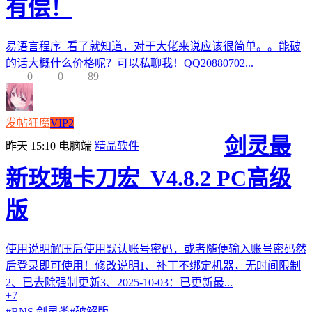
有偿！
易语言程序 看了就知道，对于大佬来说应该很简单。。能破
的话大概什么价格呢？可以私聊我！QQ20880702...
0
0
89
发帖狂魔
VIP2
剑灵最
昨天 15:10
电脑端
精品软件
新玫瑰卡刀宏_V4.8.2 PC高级
版
使用说明解压后使用默认账号密码，或者随便输入账号密码然
后登录即可使用！修改说明1、补丁不绑定机器，无时间限制
2、已去除强制更新3、2025-10-03：已更新最...
+7
#
BNS 剑灵类
#
破解版