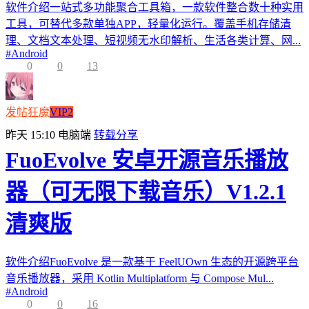
软件介绍一站式多功能聚合工具箱，一款软件整合数十种实用
工具，可替代多款单独APP，轻量化运行。覆盖手机存储清
理、文档文本处理、短视频无水印解析、生活各类计算、网...
#
Android
0
0
13
发帖狂魔
VIP2
昨天 15:10
电脑端
转载分享
FuoEvolve 安卓开源音乐播放
器（可无限下载音乐）V1.2.1
清爽版
软件介绍FuoEvolve 是一款基于 FeelUOwn 生态的开源跨平台
音乐播放器，采用 Kotlin Multiplatform 与 Compose Mul...
#
Android
0
0
16