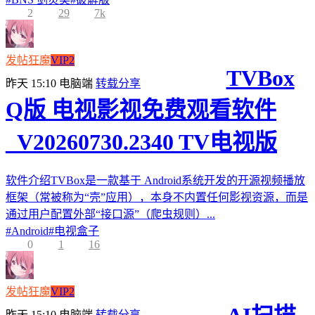
2
29
7k
发帖狂魔
VIP2
TVBox
昨天 15:10
电脑端
转载分享
Q版 电视影视免费观看软件
_V20260730.2340 TV电视版
软件介绍TVBox是一款基于 Android系统开发的开源视频播放
框架（常被称为“壳”应用），本身不内置任何影视资源，而是
通过用户配置外部“接口源”（爬虫规则）...
#
Android
#
电视盒子
0
1
16
发帖狂魔
VIP2
昨天 15:10
电脑端
转载分享