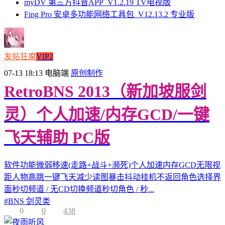
myDV 第三方抖音APP_V1.2.19 TV电视版
Fing Pro 安卓多功能网络工具包_V12.13.2 专业版
发帖狂魔
VIP2
07-13 18:13
电脑端
原创制作
RetroBNS 2013（新加坡服剑
灵）个人加速/内存GCD/一键
飞天辅助 PC版
软件功能微弱移速(走路+战斗+濒死)个人加速内存GCD无限视
距人物高跳一键飞天减少读图暴击抖动挂机不返回角色选择界
面秒切频道 / 无CD切换频道秒切角色 / 秒...
#
BNS 剑灵类
0
0
438