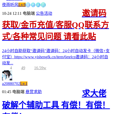
官
方
人
夜雨听风
Lv.9
员
邀请码
10-24 12:11
电脑端
公告活动
获取/金币充值/客服QQ联系方
式/各种常见问题 请看此贴
24小时自助获取“邀请码”邀请码：24小时自动发卡（微信+支
付宝）https://www.yishengfk.cn/item/6mrlcp邀请码：24小时自
动发...
4
49
16.59w
a20880702
Lv.1
求大佬
01:45
电脑端
悬赏求助
破解个辅助工具 有偿！有偿！