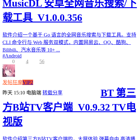
MusicDL 安卓全网音乐搜索/下
载工具_V1.0.0.356
软件介绍一个基于 Go 语言的全网音乐搜索与下载工具。支持
CLI 命令行与 Web 服务双模式，内置网易云、QQ、酷狗、
Bilibili、汽水音乐等 10+ ...
#
Android
0
4
56
发帖狂魔
VIP2
BT 第三
昨天 15:10
电脑端
转载分享
方B站TV客户端_V0.9.32 TV电
视版
软件介绍第三方B站TV客户端的，大屏体验,弹幕自由,高清播