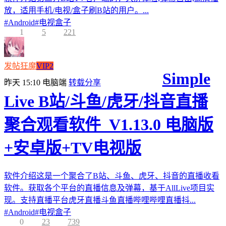
放，适用手机/电视/盒子刷B站的用户。...
#
Android
#
电视盒子
1
5
221
发帖狂魔
VIP2
Simple
昨天 15:10
电脑端
转载分享
Live B站/斗鱼/虎牙/抖音直播
聚合观看软件_V1.13.0 电脑版
+安卓版+TV电视版
软件介绍这是一个聚合了B站、斗鱼、虎牙、抖音的直播收看
软件。获取各个平台的直播信息及弹幕，基于AllLive项目实
现。支持直播平台虎牙直播斗鱼直播哔哩哔哩直播抖...
#
Android
#
电视盒子
0
23
739