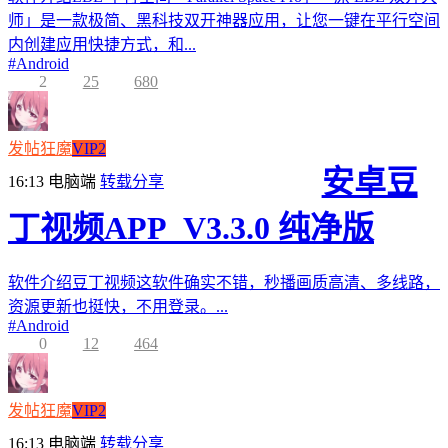
师」是一款极简、黑科技双开神器应用，让您一键在平行空间
内创建应用快捷方式，和...
#
Android
2
25
680
发帖狂魔
VIP2
安卓豆
16:13
电脑端
转载分享
丁视频APP_V3.3.0 纯净版
软件介绍豆丁视频这软件确实不错，秒播画质高清、多线路，
资源更新也挺快，不用登录。...
#
Android
0
12
464
发帖狂魔
VIP2
16:13
电脑端
转载分享