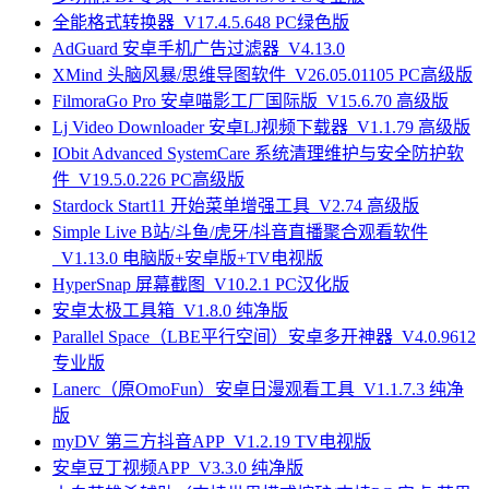
全能格式转换器_V17.4.5.648 PC绿色版
AdGuard 安卓手机广告过滤器_V4.13.0
XMind 头脑风暴/思维导图软件_V26.05.01105 PC高级版
FilmoraGo Pro 安卓喵影工厂国际版_V15.6.70 高级版
Lj Video Downloader 安卓LJ视频下载器_V1.1.79 高级版
IObit Advanced SystemCare 系统清理维护与安全防护软
件_V19.5.0.226 PC高级版
Stardock Start11 开始菜单增强工具_V2.74 高级版
Simple Live B站/斗鱼/虎牙/抖音直播聚合观看软件
_V1.13.0 电脑版+安卓版+TV电视版
HyperSnap 屏幕截图_V10.2.1 PC汉化版
安卓太极工具箱_V1.8.0 纯净版
Parallel Space（LBE平行空间）安卓多开神器_V4.0.9612
专业版
Lanerc（原OmoFun）安卓日漫观看工具_V1.1.7.3 纯净
版
myDV 第三方抖音APP_V1.2.19 TV电视版
安卓豆丁视频APP_V3.3.0 纯净版