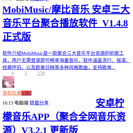
MobiMusic/摩比音乐 安卓三大
音乐平台聚合播放软件_V1.4.8
正式版
软件介绍MobiMusic是一款聚合三大音乐平台资源的听歌工
具，用户无需登录即可畅享海量音乐，软件涵盖流行、摇滚、
经典怀旧、以及欧美日韩等多种风格歌曲，支持歌单...
0
5
278
发帖狂魔
VIP2
安卓柠
16:13
电脑端
转载分享
檬音乐APP（聚合全网音乐资
源）V3.2.1 更新版