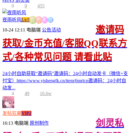
#
BNS 剑灵类
0
0
455
员
人
夜雨听风
Lv.9
方
官
邀请码
10-24 12:11
电脑端
公告活动
获取/金币充值/客服QQ联系方
式/各种常见问题 请看此贴
24小时自助获取“邀请码”邀请码：24小时自动发卡（微信+支
付宝）https://www.yishengfk.cn/item/6mrlcp邀请码：24小时自
动发...
4
49
16.6w
发帖狂魔
VIP2
剑灵私
16:13
电脑端
原创制作