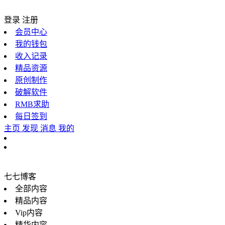
登录
注册
会员中心
我的钱包
收入记录
精品资源
原创制作
破解软件
RMB求助
每日签到
主页
发现
消息
我的
七七博客
全部内容
精品内容
Vip内容
精华内容