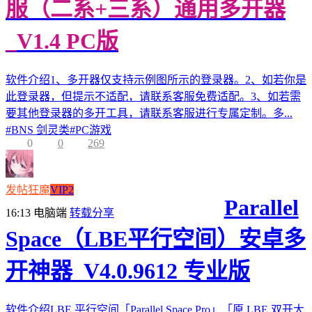
服（二系+三系）通用多开器
_V1.4 PC版
软件介绍1、多开器仅支持示例图所示的登录器。2、如若你是
此登录器，但提示不适配，请联系客服免费适配。3、如若需
要其他登录器的多开工具，请联系客服进行专属定制。多...
#
BNS 剑灵类
#
PC游戏
0
0
269
发帖狂魔
VIP2
Parallel
16:13
电脑端
转载分享
Space（LBE平行空间）安卓多
开神器_V4.0.9612 专业版
软件介绍LBE 平行空间「Parallel Space Pro」「原 LBE 双开大