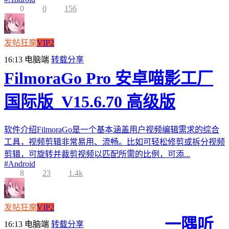
0
0
156
发帖狂魔
VIP2
16:13
电脑端
转载分享
FilmoraGo Pro 安卓喵影工厂
国际版_V15.6.70 高级版
软件介绍FilmoraGo是一个基本涵盖用户视频编辑需求的综合
工具，视频剪辑非常易用、流畅。比如可轻松修剪或拆分视频
剪辑，可旋转并裁剪视频以匹配所需的比例，可添...
#
Android
8
23
1.4k
发帖狂魔
VIP2
一隅听
16:13
电脑端
转载分享