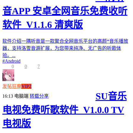
音APP 安卓全网音乐免费收听
软件_V1.1.6 清爽版
软件介绍一隅听音是一款聚合全网音乐平台的高颜*音乐播放
器，支持洛雪音源扩展，为您带来纯净、无广告的听歌体
验。...
#
Android
0
0
7
发帖狂魔
VIP2
SU音乐
16:13
电脑端
转载分享
电视免费听歌软件_V1.0.0 TV
电视版