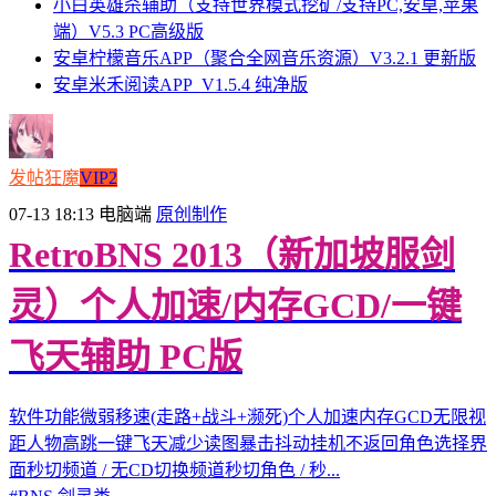
小白英雄杀辅助（支持世界模式挖矿/支持PC,安卓,苹果
端）V5.3 PC高级版
安卓柠檬音乐APP（聚合全网音乐资源）V3.2.1 更新版
安卓米禾阅读APP_V1.5.4 纯净版
发帖狂魔
VIP2
07-13 18:13
电脑端
原创制作
RetroBNS 2013（新加坡服剑
灵）个人加速/内存GCD/一键
飞天辅助 PC版
软件功能微弱移速(走路+战斗+濒死)个人加速内存GCD无限视
距人物高跳一键飞天减少读图暴击抖动挂机不返回角色选择界
面秒切频道 / 无CD切换频道秒切角色 / 秒...