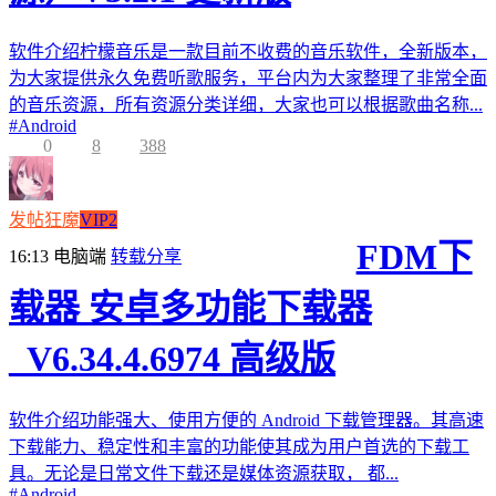
软件介绍柠檬音乐是一款目前不收费的音乐软件，全新版本，
为大家提供永久免费听歌服务，平台内为大家整理了非常全面
的音乐资源，所有资源分类详细，大家也可以根据歌曲名称...
#
Android
0
8
388
发帖狂魔
VIP2
FDM下
16:13
电脑端
转载分享
载器 安卓多功能下载器
_V6.34.4.6974 高级版
软件介绍功能强大、使用方便的 Android 下载管理器。其高速
下载能力、稳定性和丰富的功能使其成为用户首选的下载工
具。无论是日常文件下载还是媒体资源获取， 都...
#
Android