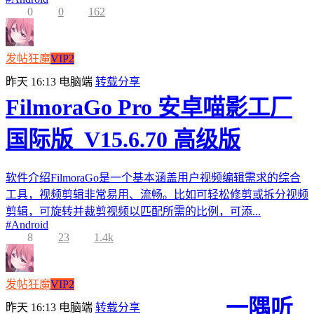
0
0
162
发帖狂魔
VIP2
昨天 16:13
电脑端
转载分享
FilmoraGo Pro 安卓喵影工厂
国际版_V15.6.70 高级版
软件介绍FilmoraGo是一个基本涵盖用户视频编辑需求的综合
工具，视频剪辑非常易用、流畅。比如可轻松修剪或拆分视频
剪辑，可旋转并裁剪视频以匹配所需的比例，可添...
#
Android
8
23
1.4k
发帖狂魔
VIP2
一隅听
昨天 16:13
电脑端
转载分享