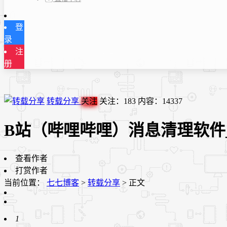
登
录
注
册
转载分享
关注
关注：
183
内容：
14337
B站（哔哩哔哩）消息清理软件_V
查看作者
打赏作者
当前位置：
七七博客
>
转载分享
>
正文
1