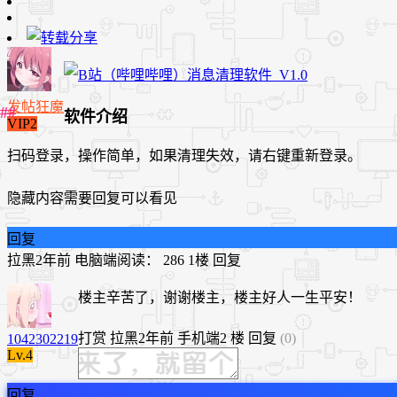
发帖狂魔
软件介绍
VIP2
扫码登录，操作简单，如果清理失效，请右键重新登录。
隐藏内容需要回复可以看见
回复
拉黑
2年前
电脑端
阅读： 286
1楼
回复
楼主辛苦了，谢谢楼主，楼主好人一生平安！
打赏
拉黑
2年前
手机端
2 楼
回复
(0)
1042302219
Lv.4
回复