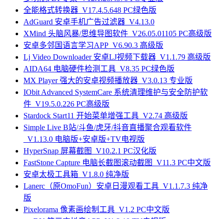
全能格式转换器_V17.4.5.648 PC绿色版
AdGuard 安卓手机广告过滤器_V4.13.0
XMind 头脑风暴/思维导图软件_V26.05.01105 PC高级版
安卓多邻国语言学习APP_V6.90.3 高级版
Lj Video Downloader 安卓LJ视频下载器_V1.1.79 高级版
AIDA64 电脑硬件检测工具_V8.35 PC绿色版
MX Player 强大的安卓视频播放器_V3.0.13 专业版
IObit Advanced SystemCare 系统清理维护与安全防护软
件_V19.5.0.226 PC高级版
Stardock Start11 开始菜单增强工具_V2.74 高级版
Simple Live B站/斗鱼/虎牙/抖音直播聚合观看软件
_V1.13.0 电脑版+安卓版+TV电视版
HyperSnap 屏幕截图_V10.2.1 PC汉化版
FastStone Capture 电脑长截图滚动截图_V11.3 PC中文版
安卓太极工具箱_V1.8.0 纯净版
Lanerc（原OmoFun）安卓日漫观看工具_V1.1.7.3 纯净
版
Pixelorama 像素画绘制工具_V1.2 PC中文版