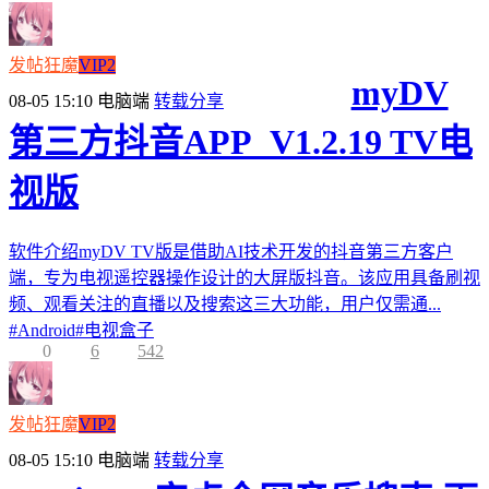
发帖狂魔
VIP2
myDV
08-05 15:10
电脑端
转载分享
第三方抖音APP_V1.2.19 TV电
视版
软件介绍myDV TV版是借助AI技术开发的抖音第三方客户
端，专为电视遥控器操作设计的大屏版抖音。该应用具备刷视
频、观看关注的直播以及搜索这三大功能，用户仅需通...
#
Android
#
电视盒子
0
6
542
发帖狂魔
VIP2
08-05 15:10
电脑端
转载分享