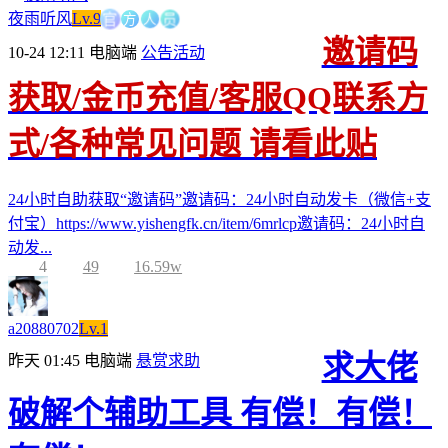
方
官
人
员
夜雨听风
Lv.9
邀请码
10-24 12:11
电脑端
公告活动
获取/金币充值/客服QQ联系方
式/各种常见问题 请看此贴
24小时自助获取“邀请码”邀请码：24小时自动发卡（微信+支
付宝）https://www.yishengfk.cn/item/6mrlcp邀请码：24小时自
动发...
4
49
16.59w
a20880702
Lv.1
求大佬
昨天 01:45
电脑端
悬赏求助
破解个辅助工具 有偿！有偿！