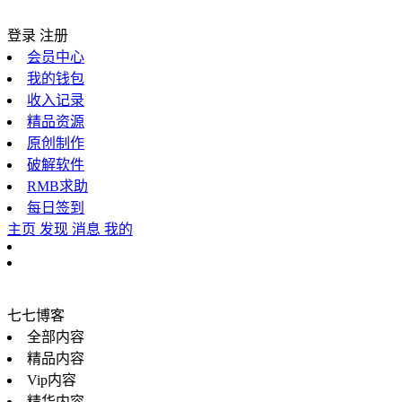
登录
注册
会员中心
我的钱包
收入记录
精品资源
原创制作
破解软件
RMB求助
每日签到
主页
发现
消息
我的
七七博客
全部内容
精品内容
Vip内容
精华内容