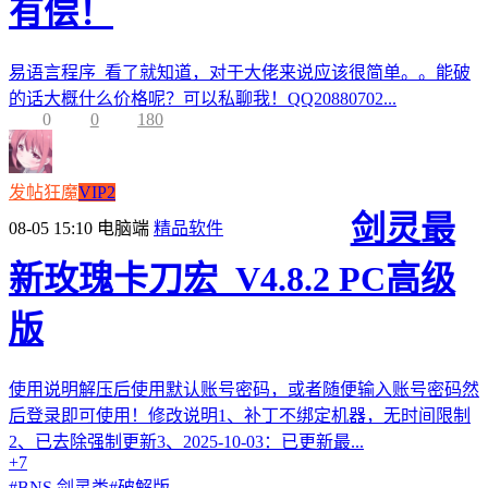
有偿！
易语言程序 看了就知道，对于大佬来说应该很简单。。能破
的话大概什么价格呢？可以私聊我！QQ20880702...
0
0
180
发帖狂魔
VIP2
剑灵最
08-05 15:10
电脑端
精品软件
新玫瑰卡刀宏_V4.8.2 PC高级
版
使用说明解压后使用默认账号密码，或者随便输入账号密码然
后登录即可使用！修改说明1、补丁不绑定机器，无时间限制
2、已去除强制更新3、2025-10-03：已更新最...
+7
#
BNS 剑灵类
#
破解版