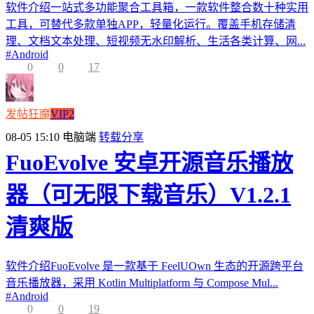
软件介绍一站式多功能聚合工具箱，一款软件整合数十种实用
工具，可替代多款单独APP，轻量化运行。覆盖手机存储清
理、文档文本处理、短视频无水印解析、生活各类计算、网...
#
Android
0
0
17
发帖狂魔
VIP2
08-05 15:10
电脑端
转载分享
FuoEvolve 安卓开源音乐播放
器（可无限下载音乐）V1.2.1
清爽版
软件介绍FuoEvolve 是一款基于 FeelUOwn 生态的开源跨平台
音乐播放器，采用 Kotlin Multiplatform 与 Compose Mul...
#
Android
0
0
19