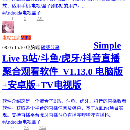
放，适用手机/电视/盒子刷B站的用户。...
#
Android
#
电视盒子
1
5
225
发帖狂魔
VIP2
Simple
08-05 15:10
电脑端
转载分享
Live B站/斗鱼/虎牙/抖音直播
聚合观看软件_V1.13.0 电脑版
+安卓版+TV电视版
软件介绍这是一个聚合了B站、斗鱼、虎牙、抖音的直播收看
软件。获取各个平台的直播信息及弹幕，基于AllLive项目实
现。支持直播平台虎牙直播斗鱼直播哔哩哔哩直播抖...
#
Android
#
电视盒子
0
23
744