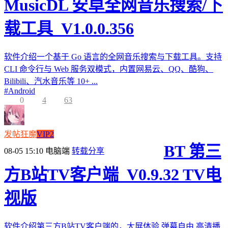
MusicDL 安卓全网音乐搜索/下
载工具_V1.0.0.356
软件介绍一个基于 Go 语言的全网音乐搜索与下载工具。支持
CLI 命令行与 Web 服务双模式，内置网易云、QQ、酷狗、
Bilibili、汽水音乐等 10+ ...
#
Android
0
4
63
发帖狂魔
VIP2
BT 第三
08-05 15:10
电脑端
转载分享
方B站TV客户端_V0.9.32 TV电
视版
软件介绍第三方B站TV客户端的，大屏体验,弹幕自由,高清播