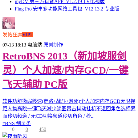
myDV 第三方抖音APP_V1.2.19 TV电视版
Fing Pro 安卓多功能网络工具包_V12.13.2 专业版
发帖狂魔
VIP2
07-13 18:13
电脑端
原创制作
RetroBNS 2013（新加坡服剑
灵）个人加速/内存GCD/一键
飞天辅助 PC版
软件功能微弱移速(走路+战斗+濒死)个人加速内存GCD无限视
距人物高跳一键飞天减少读图暴击抖动挂机不返回角色选择界
面秒切频道 / 无CD切换频道秒切角色 / 秒...
#
BNS 剑灵类
0
0
450