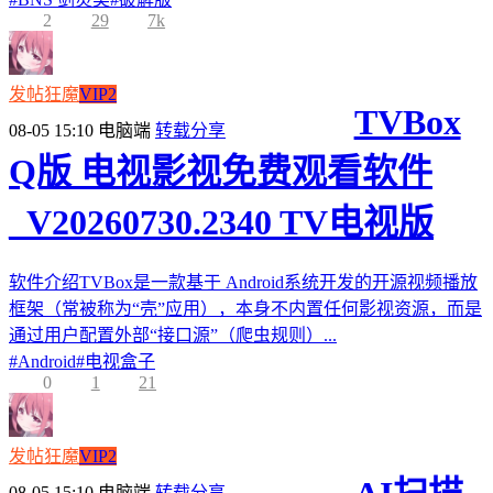
2
29
7k
发帖狂魔
VIP2
TVBox
08-05 15:10
电脑端
转载分享
Q版 电视影视免费观看软件
_V20260730.2340 TV电视版
软件介绍TVBox是一款基于 Android系统开发的开源视频播放
框架（常被称为“壳”应用），本身不内置任何影视资源，而是
通过用户配置外部“接口源”（爬虫规则）...
#
Android
#
电视盒子
0
1
21
发帖狂魔
VIP2
08-05 15:10
电脑端
转载分享