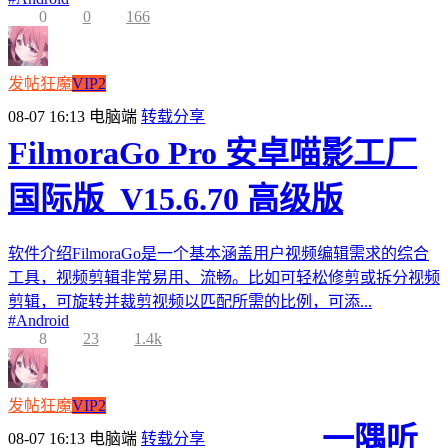
0
0
166
发帖狂魔
VIP2
08-07 16:13
电脑端
转载分享
FilmoraGo Pro 安卓喵影工厂
国际版_V15.6.70 高级版
软件介绍FilmoraGo是一个基本涵盖用户视频编辑需求的综合
工具，视频剪辑非常易用、流畅。比如可轻松修剪或拆分视频
剪辑，可旋转并裁剪视频以匹配所需的比例，可添...
#
Android
8
23
1.4k
发帖狂魔
VIP2
一隅听
08-07 16:13
电脑端
转载分享