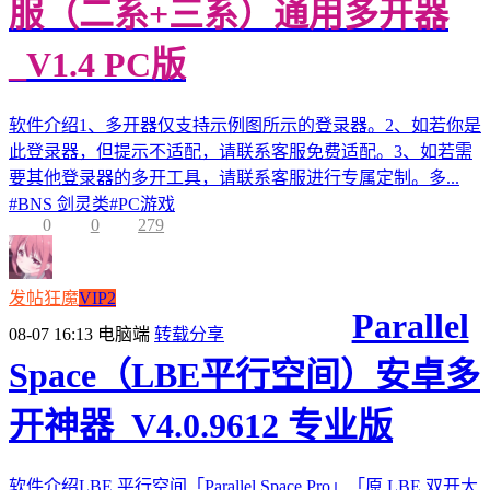
服（二系+三系）通用多开器
_V1.4 PC版
软件介绍1、多开器仅支持示例图所示的登录器。2、如若你是
此登录器，但提示不适配，请联系客服免费适配。3、如若需
要其他登录器的多开工具，请联系客服进行专属定制。多...
#
BNS 剑灵类
#
PC游戏
0
0
279
发帖狂魔
VIP2
Parallel
08-07 16:13
电脑端
转载分享
Space（LBE平行空间）安卓多
开神器_V4.0.9612 专业版
软件介绍LBE 平行空间「Parallel Space Pro」「原 LBE 双开大