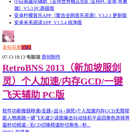
小白英雄杀辅助（支持世界模式挖矿/支持PC,安卓,苹果
端）V5.3 PC高级版
安卓柠檬音乐APP（聚合全网音乐资源）V3.2.1 更新版
安卓米禾阅读APP_V1.5.4 纯净版
发帖狂魔
VIP2
07-13 18:13
电脑端
原创制作
RetroBNS 2013（新加坡服剑
灵）个人加速/内存GCD/一键
飞天辅助 PC版
软件功能微弱移速(走路+战斗+濒死)个人加速内存GCD无限视
距人物高跳一键飞天减少读图暴击抖动挂机不返回角色选择界
面秒切频道 / 无CD切换频道秒切角色 / 秒...