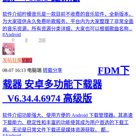
软件介绍柠檬音乐是一款目前不收费的音乐软件，全新版本，
为大家提供永久免费听歌服务，平台内为大家整理了非常全面
的音乐资源，所有资源分类详细，大家也可以根据歌曲名称...
#
Android
0
8
398
发帖狂魔
VIP2
FDM下
08-07 16:13
电脑端
转载分享
载器 安卓多功能下载器
_V6.34.4.6974 高级版
软件介绍功能强大、使用方便的 Android 下载管理器。其高速
下载能力、稳定性和丰富的功能使其成为用户首选的下载工
具。无论是日常文件下载还是媒体资源获取， 都...
#
Android