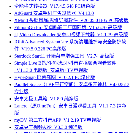
全能格式转换器_V17.4.5.648 PC绿色版
AdGuard 安卓手机广告过滤器_V4.13.0
XMind 头脑风暴/思维导图软件_V26.05.01105 PC高级版
FilmoraGo Pro 安卓喵影工厂国际版_V15.6.70 高级版
Lj Video Downloader 安卓LJ视频下载器_V1.1.79 高级版
IObit Advanced SystemCare 系统清理维护与安全防护软
件_V19.5.0.226 PC高级版
Stardock Start11 开始菜单增强工具_V2.74 高级版
Simple Live B站/斗鱼/虎牙/抖音直播聚合观看软件
_V1.13.0 电脑版+安卓版+TV电视版
HyperSnap 屏幕截图_V10.2.1 PC汉化版
Parallel Space（LBE平行空间）安卓多开神器_V4.0.9612
专业版
安卓太极工具箱_V1.8.0 纯净版
Lanerc（原OmoFun）安卓日漫观看工具_V1.1.7.3 纯净
版
myDV 第三方抖音APP_V1.2.19 TV电视版
安卓豆丁视频APP_V3.3.0 纯净版