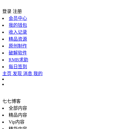
登录
注册
会员中心
我的钱包
收入记录
精品资源
原创制作
破解软件
RMB求助
每日签到
主页
发现
消息
我的
七七博客
全部内容
精品内容
Vip内容
精华内容