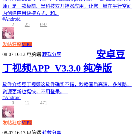
师」是一款极简、黑科技双开神器应用，让您一键在平行空间
内创建应用快捷方式，和...
#
Android
2
25
697
发帖狂魔
VIP2
安卓豆
08-07 16:13
电脑端
转载分享
丁视频APP_V3.3.0 纯净版
软件介绍豆丁视频这软件确实不错，秒播画质高清、多线路，
资源更新也挺快，不用登录。...
#
Android
0
12
471
发帖狂魔
VIP2
08-07 16:13
电脑端
转载分享