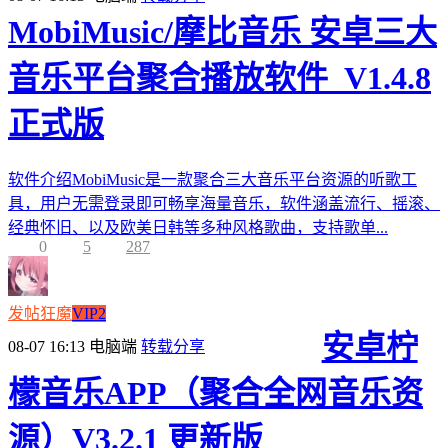
MobiMusic/摩比音乐 安卓三大
音乐平台聚合播放软件_V1.4.8
正式版
软件介绍MobiMusic是一款聚合三大音乐平台资源的听歌工
具，用户无需登录即可畅享海量音乐，软件涵盖流行、摇滚、
经典怀旧、以及欧美日韩等多种风格歌曲，支持歌单...
0
5
287
发帖狂魔
VIP2
安卓柠
08-07 16:13
电脑端
转载分享
檬音乐APP（聚合全网音乐资
源）V3.2.1 更新版