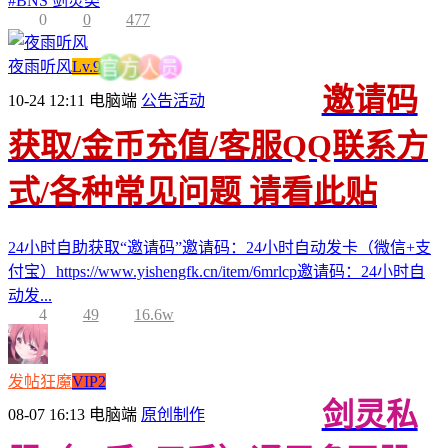
#
BNS 剑灵类
0
0
477
员
夜雨听风
Lv.9
人
方
官
邀请码
10-24 12:11
电脑端
公告活动
获取/金币充值/客服QQ联系方
式/各种常见问题 请看此贴
24小时自助获取“邀请码”邀请码：24小时自动发卡（微信+支
付宝）https://www.yishengfk.cn/item/6mrlcp邀请码：24小时自
动发...
4
49
16.6w
发帖狂魔
VIP2
剑灵私
08-07 16:13
电脑端
原创制作